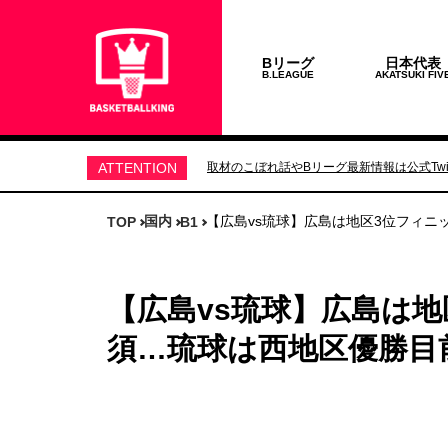
Bリーグ
日本代表
B.LEAGUE
AKATSUKI FIV
ATTENTION
取材のこぼれ話やBリーグ最新情報は公式Twit
国内
【広島vs琉球】広島は地区3位フィ
TOP
B1
【広島vs琉球】広島は
須…琉球は西地区優勝目