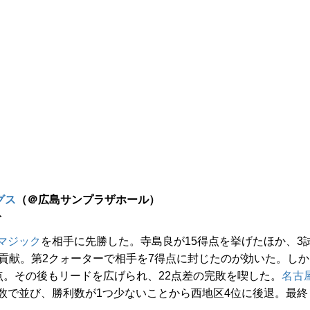
グス
（＠広島サンプラザホール）
分
マジック
を相手に先勝した。寺島良が15得点を挙げたほか、3
に貢献。第2クォーターで相手を7得点に封じたのが効いた。しか
得点。その後もリードを広げられ、22点差の完敗を喫した。
名古
数で並び、勝利数が1つ少ないことから西地区4位に後退。最終