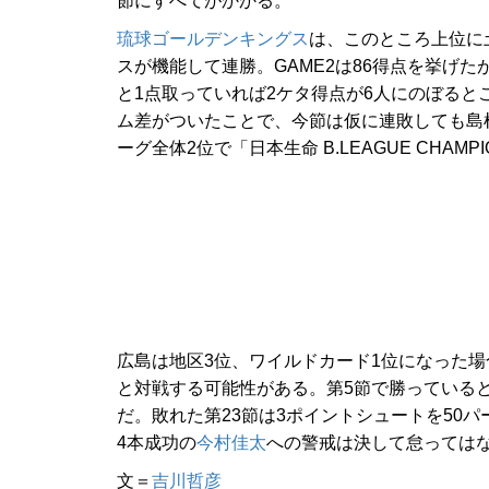
節にすべてがかかる。
琉球ゴールデンキングス
は、このところ上位に
スが機能して連勝。GAME2は86得点を挙げ
と1点取っていれば2ケタ得点が6人にのぼると
ム差がついたことで、今節は仮に連敗しても島
ーグ全体2位で「日本生命 B.LEAGUE CHAMPI
広島は地区3位、ワイルドカード1位になった
と対戦する可能性がある。第5節で勝っている
だ。敗れた第23節は3ポイントシュートを50
4本成功の
今村佳太
への警戒は決して怠っては
文＝
吉川哲彦