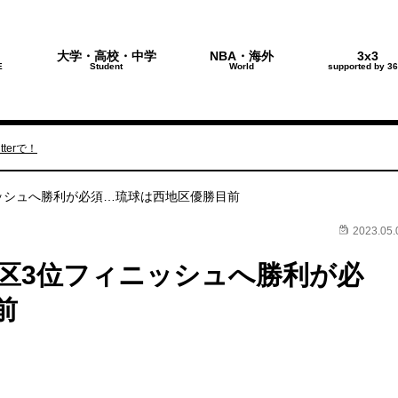
大学・高校・中学
NBA・海外
3x3
E
Student
World
supported by 36
terで！
ニッシュへ勝利が必須…琉球は西地区優勝目前
2023.05.
地区3位フィニッシュへ勝利が必
前