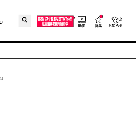
1°
04