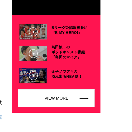
Bリーグ公認応援番組
『B MY HERO!』
島田慎二の
ポッドキャスト番組
『島田のマイク』
金子ノブアキの
溢れ出るNBA愛！
VIEW MORE
試
屋