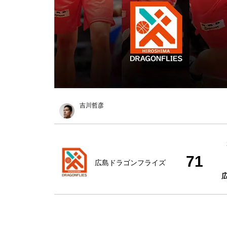
吉川哲彦
71
広島ドラゴンフライズ