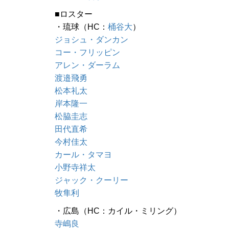
■ロスター
・琉球（HC：
桶谷大
）
ジョシュ・ダンカン
コー・フリッピン
アレン・ダーラム
渡邉飛勇
松本礼太
岸本隆一
松脇圭志
田代直希
今村佳太
カール・タマヨ
小野寺祥太
ジャック・クーリー
牧隼利
・広島（HC：カイル・ミリング）
寺嶋良