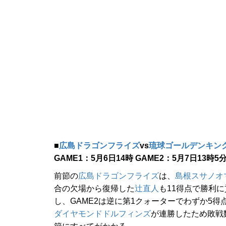
■
広島ドラゴンフライズ
vs
琉球ゴールデンキン
GAME1：5月6日14時 GAME2：5月7日13時5
前節の
広島ドラゴンフライズ
は、
島根スサノオ
合の欠場から復帰した
辻直人
も11得点で勝利
し、GAME2は逆に第1クォーターでわずか5
ダイヤモンドドルフィンズ
が連勝したため敗戦