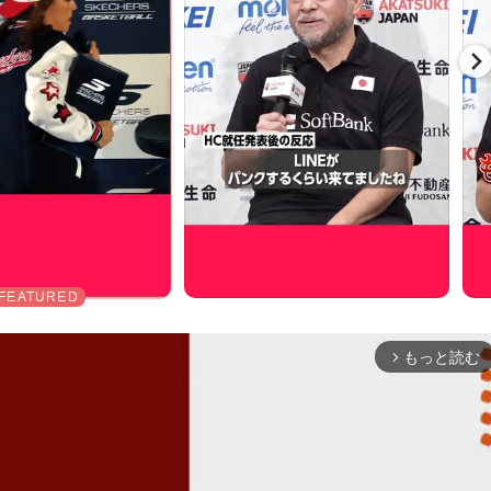
もっと読む
arrow_forward_ios