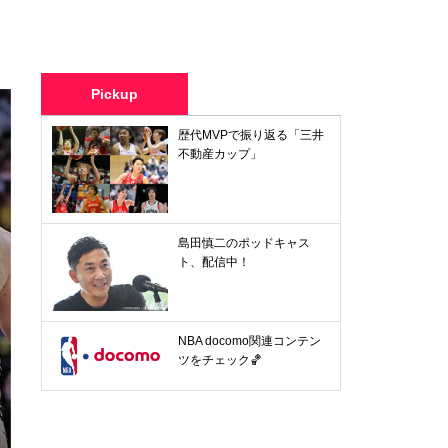
Pickup
歴代MVPで振り返る「三井
不動産カップ」
島田慎二のポッドキャス
ト、配信中！
NBA docomo関連コンテン
ツをチェック🏀