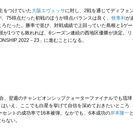
土をつけていた
大阪エヴェッサ
に対し、2戦を通じてディフェ
たが、75得点だった初戦のほうが得点バランスは良く、
牧隼利
が
ころだった。勝率で並び、対戦成績で上回っていた島根と1ゲー
根が1つでも敗れれば、6シーズン連続の西地区優勝が決定。リ
ONSHIP 2022－23」に進むことになる。
場合、翌週のチャンピオンシップクォーターファイナルでも琉球
とはいえ、ここでも白星を挙げて自信を深めておきたいところ
パーセントの成功率で16本被弾。なかでも、6本成功の
岸本隆一
ならない。