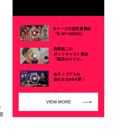
Bリーグ公認応援番組
『B MY HERO!』
島田慎二の
ポッドキャスト番組
『島田のマイク』
金子ノブアキの
溢れ出るNBA愛！
VIEW MORE
っ
迎
、
。