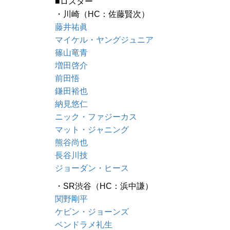
■ロスター
・川崎（HC：佐藤賢次）
藤井祐眞
マイケル・ヤングジュニア
篠山竜青
増田啓介
前田悟
鎌田裕也
納見悠仁
ニック・ファジーカス
マット・ジャニング
熊谷尚也
長谷川技
ジョーダン・ヒース
・SR渋谷（HC：浜中謙）
関野剛平
ケビン・ジョーンズ
ベンドラメ礼生