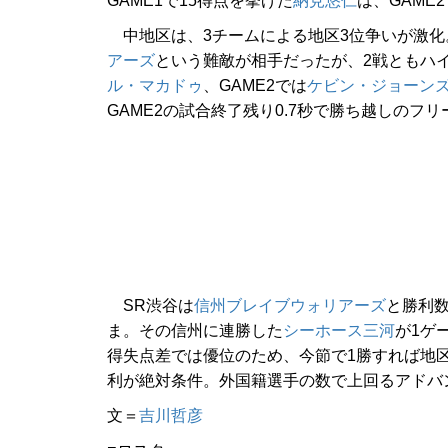
GAME1で15得点を挙げた
納見悠仁
は、GAME
中地区は、3チームによる地区3位争いが激化
アーズ
という難敵が相手だったが、2戦ともハイ
ル・マカドゥ
、GAME2では
ケビン・ジョーン
GAME2の試合終了残り0.7秒で勝ち越しのフ
SR渋谷は
信州ブレイブウォリアーズ
と勝利数
ま。その信州に連勝した
シーホース三河
が1ゲ
得失点差では優位のため、今節で1勝すれば地区
利が絶対条件。外国籍選手の数で上回るアドバ
文＝
吉川哲彦