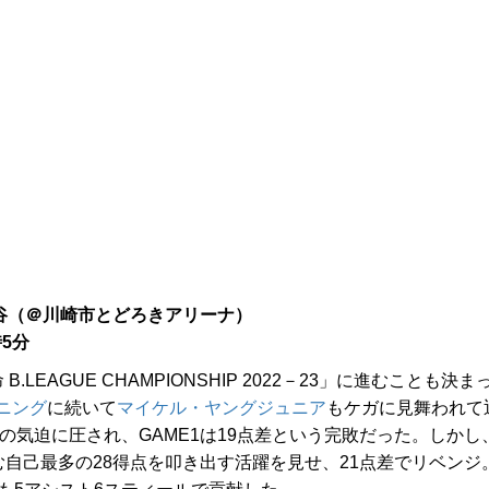
谷（＠川崎市とどろきアリーナ）
時5分
AGUE CHAMPIONSHIP 2022－23」に進むことも決ま
ニング
に続いて
マイケル・ヤングジュニア
もケガに見舞われて
の気迫に圧され、GAME1は19点差という完敗だった。しかし
む自己最多の28得点を叩き出す活躍を見せ、21点差でリベンジ