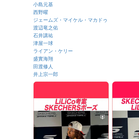
小島元基
西野曜
ジェームズ・マイケル・マカドゥ
渡辺竜之佑
石井講祐
津屋一球
ライアン・ケリー
盛實海翔
田渡修人
井上宗一郎