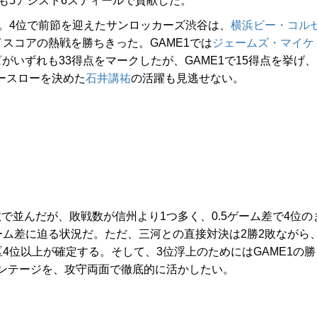
2も5アシスト6スティールで貢献した。
。4位で前節を迎えたサンロッカーズ渋谷は、
横浜ビー・コル
スコアの熱戦を勝ちきった。GAME1では
ジェームズ・マイケ
ズ
がいずれも33得点をマークしたが、GAME1で15得点を挙げ、
リースローを決めた
石井講祐
の活躍も見逃せない。
で並んだが、敗戦数が信州より1つ多く、0.5ゲーム差で4位の
ーム差に迫る状況だ。ただ、三河との直接対決は2勝2敗ながら
4位以上が確定する。そして、3位浮上のためにはGAME1の勝
ンテージを、攻守両面で徹底的に活かしたい。