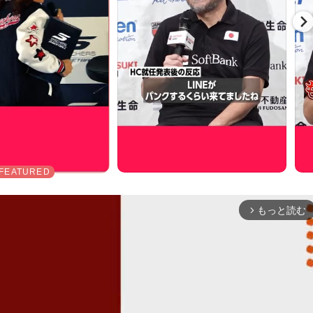
もっと読む
arrow_forward_ios