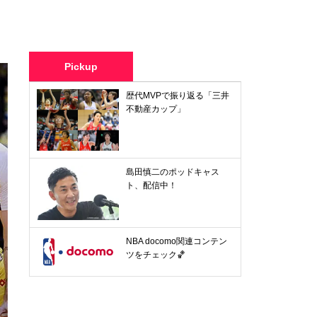
Pickup
歴代MVPで振り返る「三井
不動産カップ」
島田慎二のポッドキャス
ト、配信中！
NBA docomo関連コンテン
ツをチェック🏀