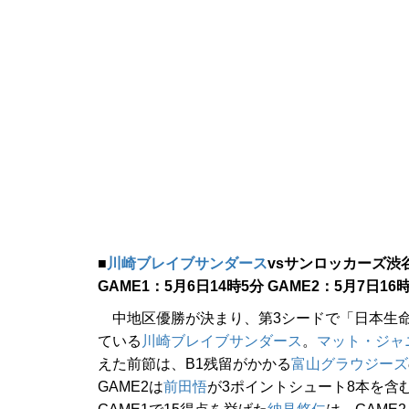
■
川崎ブレイブサンダース
vsサンロッカーズ渋
GAME1：5月6日14時5分 GAME2：5月7日16
中地区優勝が決まり、第3シードで「日本生命 B.LE
ている
川崎ブレイブサンダース
。
マット・ジャ
えた前節は、B1残留がかかる
富山グラウジーズ
GAME2は
前田悟
が3ポイントシュート8本を含