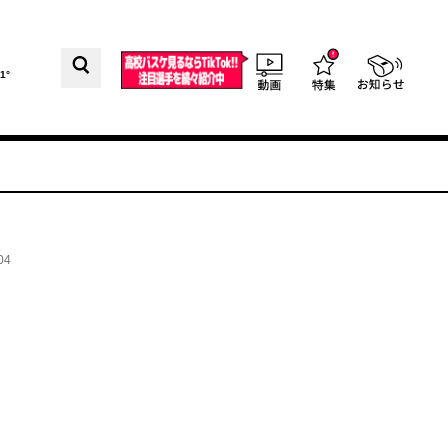
1°
04