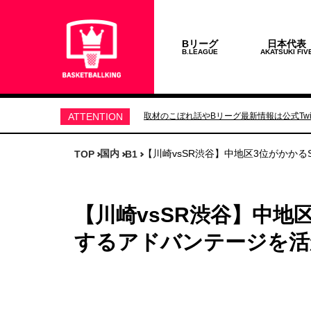
Bリーグ
日本代表
B.LEAGUE
AKATSUKI FIV
ATTENTION
取材のこぼれ話やBリーグ最新情報は公式Twit
国内
【川崎vsSR渋谷】中地区3位がかか
TOP
B1
【川崎vsSR渋谷】中地
するアドバンテージを活