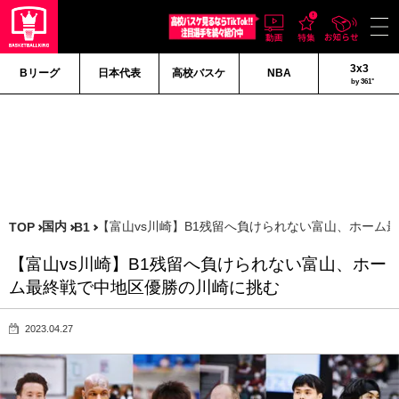
3x3
Bリーグ
日本代表
高校バスケ
NBA
by 361°
国内
【富山vs川崎】B1残留へ負けられない富山、ホーム
TOP
B1
【富山vs川崎】B1残留へ負けられない富山、ホー
ム最終戦で中地区優勝の川崎に挑む
2023.04.27