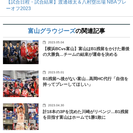
【試合日程・試合結果】渡邊雄太＆八村塁出場 NBAプレ
ーオフ2023
富山グラウジーズ
の関連記事
2023.05.04
【横浜BCvs富山】富山はB1残留をかけた最後
の大勝負…チームの結束が運命を決める
2023.05.01
B1残留へ後がない富山...高岡HC代行「自信を
持ってプレーしてほしい」
2023.04.30
計18本の3Pを沈めた川崎がリベンジ…B1残留
を目指す富山はホームで1勝1敗に