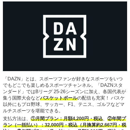
「DAZN」とは、スポーツファンが好きなスポーツをいつ
でもどこでも楽しめるスポーツチャンネル。「DAZNスタ
ンダード」ではBリーグ 25-26シーズンに加え、各国代表が
集う国際大会など
バスケットボール
の配信も充実！ バスケ
以外にもプロ野球、サッカー、F1、テニス、ゴルフなどマ
ルチスポーツを堪能できる。
支払方法は、
①月間プラン：月額4,200円・税込
、
②年間プ
ラン（一括払い）：32,000円・税込（月換算約2,667円・税