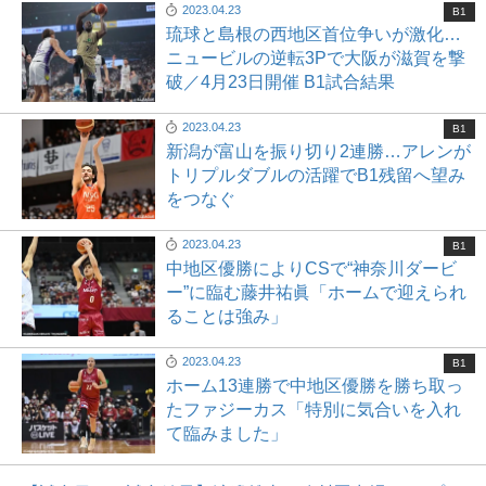
2023.04.23
B1
琉球と島根の西地区首位争いが激化…
ニュービルの逆転3Pで大阪が滋賀を撃
破／4月23日開催 B1試合結果
2023.04.23
B1
新潟が富山を振り切り2連勝…アレンが
トリプルダブルの活躍でB1残留へ望み
をつなぐ
2023.04.23
B1
中地区優勝によりCSで“神奈川ダービ
ー”に臨む藤井祐眞「ホームで迎えられ
ることは強み」
2023.04.23
B1
ホーム13連勝で中地区優勝を勝ち取っ
たファジーカス「特別に気合いを入れ
て臨みました」