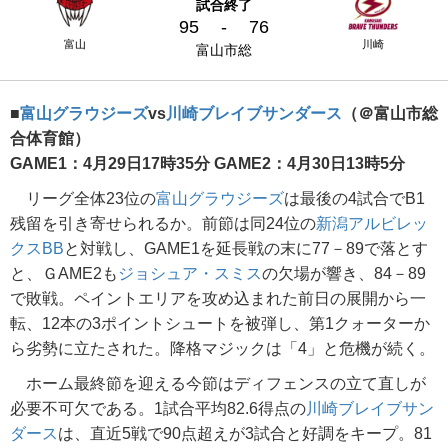
試合終了
95
-
76
富山
川崎
富山市総
■
富山グラウジーズ
vs
川崎ブレイブサンダース
（＠富山市総
合体育館）
GAME1：4月29日17時35分 GAME2：4月30日13時5分
リーグ全体23位の
富山グラウジーズ
は最後の4試合でB1
残留を引き寄せられるか。前節は同24位の
新潟アルビレッ
クスBB
と対戦し、GAME1を延長戦の末に77－89で落とす
と、ＧAME2も
ジョシュア・スミス
の欠場が響き、84－89
で敗戦。ペイントエリアを攻め込まれた前日の展開から一
転、12本の3ポイントシュートを被弾し、第1クォーターか
ら劣勢に立たされた。降格マジックは「4」と危機が続く。
ホーム最終節を迎える今節はディフェンスの立て直しが
必要不可欠である。1試合平均82.6得点の
川崎ブレイブサン
ダース
は、直近5戦で90点超えが3試合と好調をキープ。81