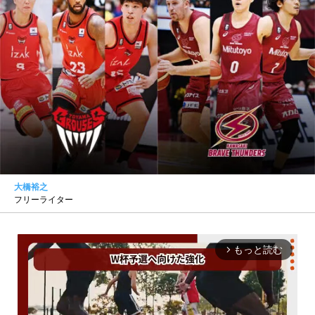
大橋裕之
フリーライター
もっと読む
arrow_forward_ios