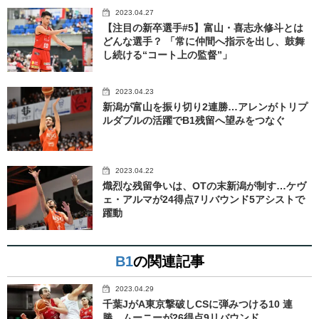
2023.04.27
【注目の新卒選手#5】富山・喜志永修斗とは
どんな選手？ 「常に仲間へ指示を出し、鼓舞
し続ける“コート上の監督”」
2023.04.23
新潟が富山を振り切り2連勝…アレンがトリプ
ルダブルの活躍でB1残留へ望みをつなぐ
2023.04.22
熾烈な残留争いは、OTの末新潟が制す…ケヴ
ェ・アルマが24得点7リバウンド5アシストで
躍動
B1
の関連記事
2023.04.29
千葉JがA東京撃破しCSに弾みつける10 連
勝…ムーニーが26得点9リバウンド