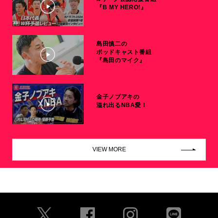
『B MY HERO!』
島田慎二の
ポッドキャスト番組
『島田のマイク』
金子ノブアキの
溢れ出るNBA愛！
VIEW MORE