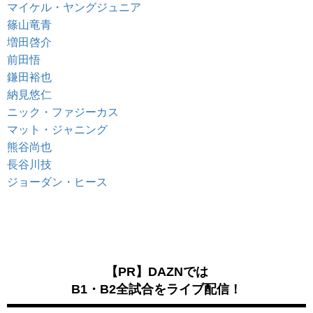
マイケル・ヤングジュニア
篠山竜青
増田啓介
前田悟
鎌田裕也
納見悠仁
ニック・ファジーカス
マット・ジャニング
熊谷尚也
長谷川技
ジョーダン・ヒース
【PR】DAZNでは
B1・B2全試合をライブ配信！