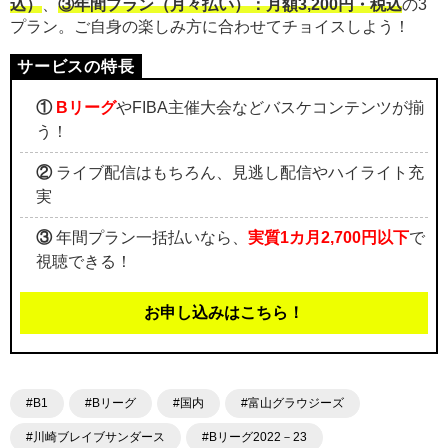
込）
、
③年間プラン（月々払い）：月額3,200円・税込
の3
プラン。ご自身の楽しみ方に合わせてチョイスしよう！
①
Bリーグ
やFIBA主催大会などバスケコンテンツが揃
う！
②
ライブ配信はもちろん、見逃し配信やハイライト充
実
③
年間プラン一括払いなら、
実質1カ月2,700円以下
で
視聴できる！
お申し込みはこちら！
#B1
#Bリーグ
#国内
#富山グラウジーズ
#川崎ブレイブサンダース
#Bリーグ2022－23