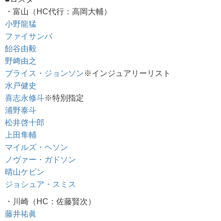
・富山（HC代行：高岡大輔）
小野龍猛
ファイサンバ
飴谷由毅
野﨑由之
ブライス・ジョンソン
※インジュアリーリスト
水戸健史
喜志永修斗
※特別指定
浦野泰斗
松井啓十郎
上田隼輔
マイルズ・ヘソン
ノヴァー・ガドソン
晴山ケビン
ジョシュア・スミス
・川崎（HC：佐藤賢次）
藤井祐眞