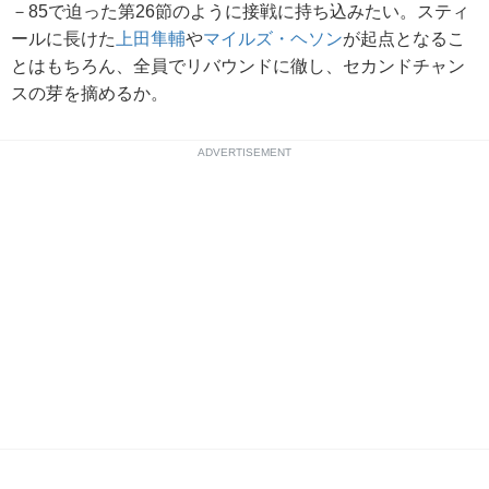
－85で迫った第26節のように接戦に持ち込みたい。スティ
ールに長けた
上田隼輔
や
マイルズ・ヘソン
が起点となるこ
とはもちろん、全員でリバウンドに徹し、セカンドチャン
スの芽を摘めるか。
ADVERTISEMENT