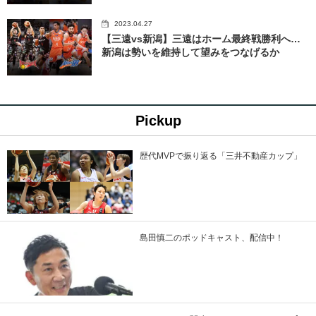
2023.04.27
【三遠vs新潟】三遠はホーム最終戦勝利へ…
新潟は勢いを維持して望みをつなげるか
Pickup
歴代MVPで振り返る「三井不動産カップ」
島田慎二のポッドキャスト、配信中！