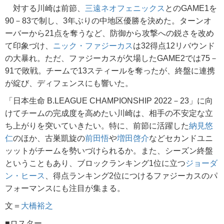
対する川崎は前節、
三遠ネオフェニックス
とのGAME1を
90－83で制し、3年ぶりの中地区優勝を決めた。ターンオ
ーバーから21点を奪うなど、防御から攻撃への鋭さを改め
て印象づけ、
ニック・ファジーカス
は32得点12リバウンド
の大暴れ。ただ、ファジーカスが欠場したGAME2では75－
91で敗戦。チームで13スティールを奪ったが、終盤に連携
が綻び、ディフェンスにも響いた。
「日本生命 B.LEAGUE CHAMPIONSHIP 2022－23」に向
けてチームの完成度を高めたい川崎は、相手の不安定な立
ち上がりを突いていきたい。特に、前節に活躍した
納見悠
仁
のほか、古巣凱旋の
前田悟
や
増田啓介
などセカンドユニ
ッットがチームを勢いづけられるか。また、シーズン終盤
ということもあり、ブロックランキング1位に立つ
ジョーダ
ン・ヒース
、得点ランキング2位につけるファジーカスのパ
フォーマンスにも注目が集まる。
文＝
大橋裕之
■ロスター