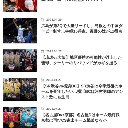
2023.04.29
広島が第2Qで大量リードし、島根との中国ダ
ービー制す…寺嶋15得点、復帰の辻が11得点
2023.04.27
【琉球vs大阪】地区優勝の可能性が浮上した
琉球、クーリーのリバウンドがカギを握る
2023.04.27
【SR渋谷vs横浜BC】SR渋谷は今季最後のホ
ームを死守したい…横浜BCは河村勇輝のアシ
スト数にも注目
2023.04.27
【名古屋Dvs京都】名古屋Dはホーム最終戦…
京都は再びCS進出チーム撃破なるか