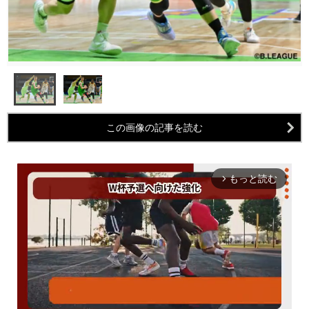
この画像の記事を読む
もっと読む
arrow_forward_ios