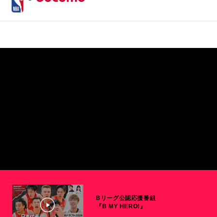
Bリーグ公認応援番組
『B MY HERO!』