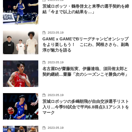
茨城ロボッツ・鶴巻啓太と来季の選手契約を締
結「今まで以上の結果を…」
2023.05.19
GAME x GAMEでBリーグチャンピオンシップ
をより楽しもう！ こにわ、関根ささら、副島
淳が魅力を語る
2023.05.19
名古屋Dが齋藤拓実、伊藤達哉、須田侑太郎と
契約継続…齋藤「次のシーズンこそ勝負の年」
2023.05.19
茨城ロボッツの多嶋朝飛が自由交渉選手リスト
入り…今季59試合で平均6.8得点3.1アシストを
マーク
2023.05.19