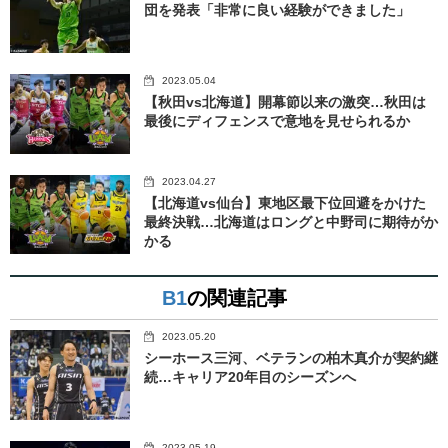
団を発表「非常に良い経験ができました」
2023.05.04
【秋田vs北海道】開幕節以来の激突…秋田は
最後にディフェンスで意地を見せられるか
2023.04.27
【北海道vs仙台】東地区最下位回避をかけた
最終決戦…北海道はロングと中野司に期待がか
かる
B1
の関連記事
2023.05.20
シーホース三河、ベテランの柏木真介が契約継
続…キャリア20年目のシーズンへ
2023.05.19