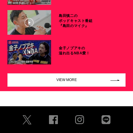
島田慎二の
ポッドキャスト番組
『島田のマイク』
金子ノブアキの
溢れ出るNBA愛！
VIEW MORE