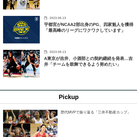
2023.06.13
宇都宮がNCAA2部出身のPG、四家魁人を獲得
「最高峰のリーグにワクワクしています」
2023.06.13
A東京が吉井、小酒部との契約継続を発表…吉
井「チームを鼓舞できるよう努めたい」
Pickup
歴代MVPで振り返る「三井不動産カップ」