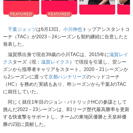
千葉ジェッツ
は6月13日、
小川伸也
トップアシスタントコ
ーチ（TAC）が2023－24シーズンも契約継続に合意したと
発表した。
滋賀県出身で現在39歳の小川TACは、2015年に
滋賀レイ
クス
ターズ（現：
滋賀レイクス
）で現役を引退し、翌シー
ズンから指導者キャリアをスタート。2020－21シーズンか
ら2シーズンに渡って
京都ハンナリーズ
のヘッドコーチ
（HC）を務めた実績もあり、昨シーズンから千葉JのTAC
に就任していた。
同じく就任1年目のジョン・パトリックHCの参謀として
挑んだ2022－23シーズンは、B1リーグ歴代最高勝率を更新
する快進撃をサポートし、チームの東地区優勝と天皇杯優
勝の2冠に貢献した。