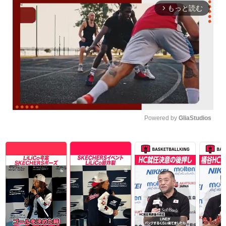
もっと読む
arrow_forward_ios
Powered by 
GliaStudios
Unmute