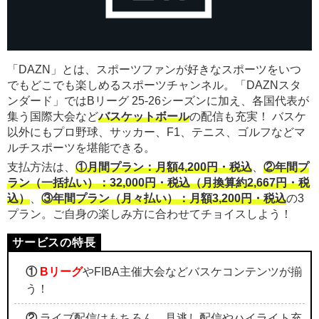
「DAZN」とは、スポーツファンが好きなスポーツをいつ
でもどこでも楽しめるスポーツチャンネル。「DAZNスタ
ンダード」ではBリーグ 25-26シーズンに加え、各国代表が
集う国際大会など
バスケットボール
の配信も充実！ バスケ
以外にもプロ野球、サッカー、F1、テニス、ゴルフなどマ
ルチスポーツを堪能できる。
支払方法は、
①月間プラン：月額4,200円・税込
、
②年間プ
ラン（一括払い）：32,000円・税込（月換算約2,667円・税
込）
、
③年間プラン（月々払い）：月額3,200円・税込
の3
プラン。ご自身の楽しみ方に合わせてチョイスしよう！
①
Bリーグ
やFIBA主催大会などバスケコンテンツが揃
う！
②
ライブ配信はもちろん、見逃し配信やハイライト充