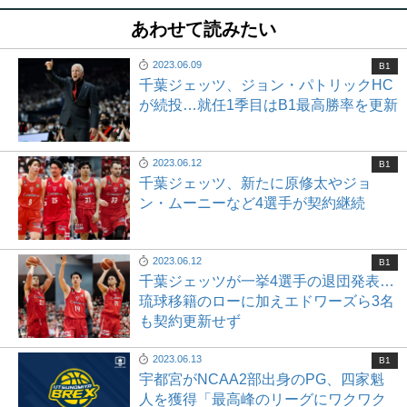
あわせて読みたい
2023.06.09
B1
千葉ジェッツ、ジョン・パトリックHC
が続投…就任1季目はB1最高勝率を更新
2023.06.12
B1
千葉ジェッツ、新たに原修太やジョ
ン・ムーニーなど4選手が契約継続
2023.06.12
B1
千葉ジェッツが一挙4選手の退団発表…
琉球移籍のローに加えエドワーズら3名
も契約更新せず
2023.06.13
B1
宇都宮がNCAA2部出身のPG、四家魁
人を獲得「最高峰のリーグにワクワク