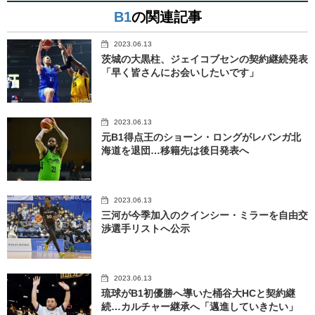
B1
の関連記事
2023.06.13
茨城の大黒柱、ジェイコブセンの契約継続発表
「早く皆さんにお会いしたいです」
2023.06.13
元B1得点王のショーン・ロングがレバンガ北
海道を退団…移籍先は後日発表へ
2023.06.13
三河が今季加入のクインシー・ミラーを自由交
渉選手リストへ公示
2023.06.13
琉球がB1初優勝へ導いた桶谷大HCと契約継
続…カルチャー継承へ「邁進していきたい」