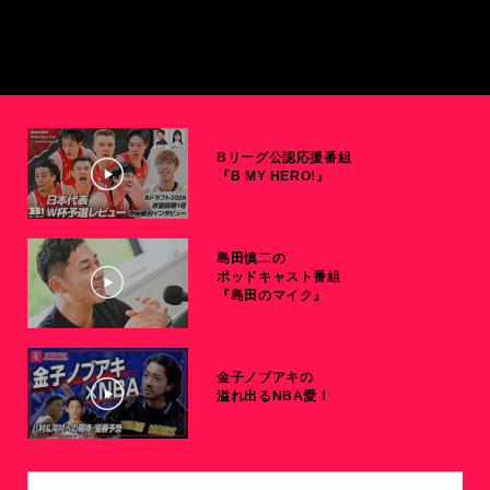
Bリーグ公認応援番組
『B MY HERO!』
島田慎二の
ポッドキャスト番組
『島田のマイク』
金子ノブアキの
溢れ出るNBA愛！