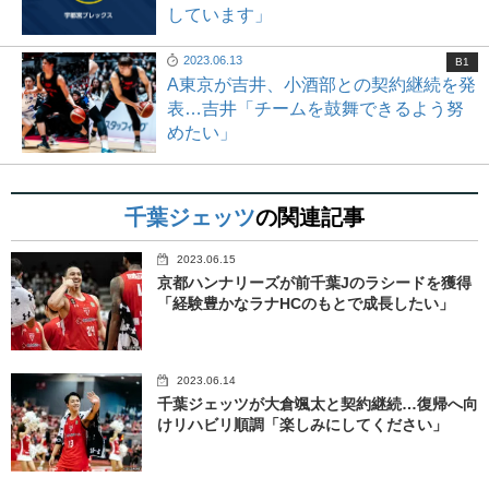
しています」
2023.06.13
B1
A東京が吉井、小酒部との契約継続を発
表…吉井「チームを鼓舞できるよう努
めたい」
千葉ジェッツ
の関連記事
2023.06.15
京都ハンナリーズが前千葉Jのラシードを獲得
「経験豊かなラナHCのもとで成長したい」
2023.06.14
千葉ジェッツが大倉颯太と契約継続…復帰へ向
けリハビリ順調「楽しみにしてください」