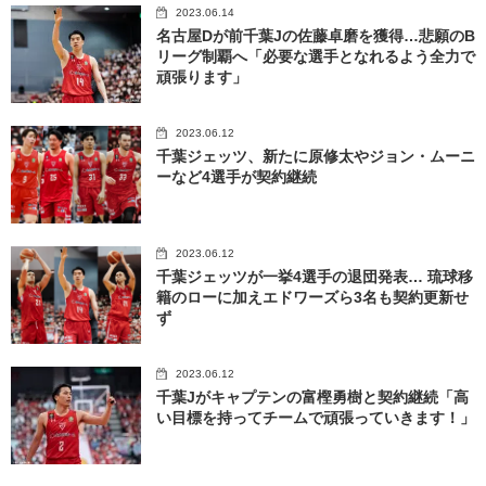
2023.06.14
名古屋Dが前千葉Jの佐藤卓磨を獲得…悲願のB
リーグ制覇へ「必要な選手となれるよう全力で
頑張ります」
2023.06.12
千葉ジェッツ、新たに原修太やジョン・ムーニ
ーなど4選手が契約継続
2023.06.12
千葉ジェッツが一挙4選手の退団発表… 琉球移
籍のローに加えエドワーズら3名も契約更新せ
ず
2023.06.12
千葉Jがキャプテンの富樫勇樹と契約継続「高
い目標を持ってチームで頑張っていきます！」