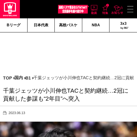
3x3
Bリーグ
日本代表
高校バスケ
NBA
by 361°
国内
千葉ジェッツが小川伸也TACと契約継続…2冠に貢献し
TOP
B1
千葉ジェッツが小川伸也TACと契約継続…2冠に
貢献した参謀も“2年目”へ突入
2023.06.13