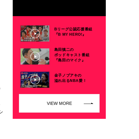
Bリーグ公認応援番組
『B MY HERO!』
島田慎二の
ポッドキャスト番組
『島田のマイク』
金子ノブアキの
溢れ出るNBA愛！
カ
オ
VIEW MORE
3
シ