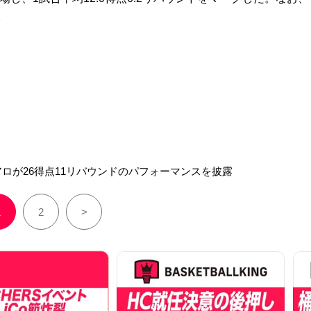
。
ロが26得点11リバウンドのパフォーマンスを披露
1
2
>