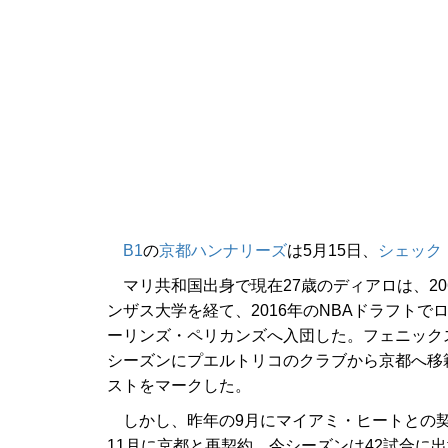
B1
の
京都ハンナリーズ
は5月15日、
シェック
マリ共和国出身で現在27歳のディアロは、20
ンザス大学を経て、2016年のNBAドラフト
ーリンズ・ペリカンズへ入団した。フェニックス
シーズンにプエルトリコのクラブから京都へ移籍する
ストをマークした。
しかし、昨年の9月にマイアミ・ヒートとの契
11月に京都と再契約。今シーズンは42試合に出