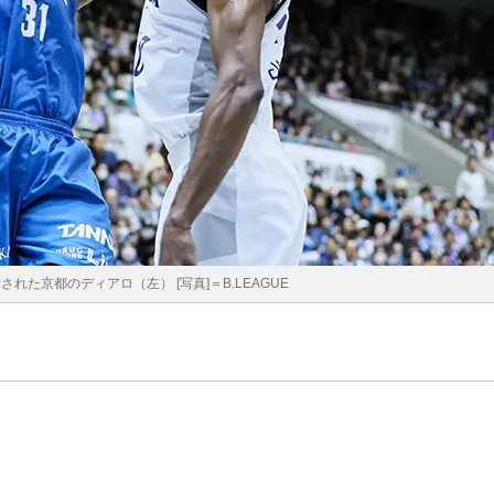
れた京都のディアロ（左） [写真]＝B.LEAGUE