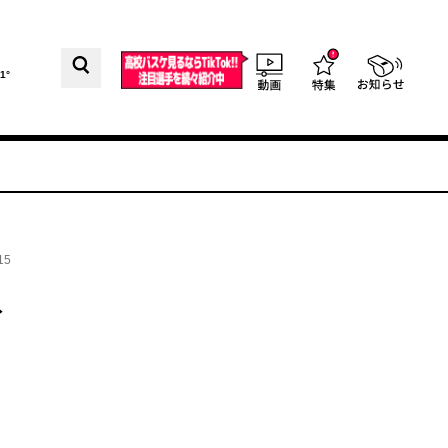
1°
15
ト