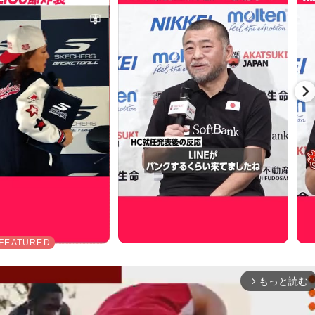
もっと読む
arrow_forward_ios