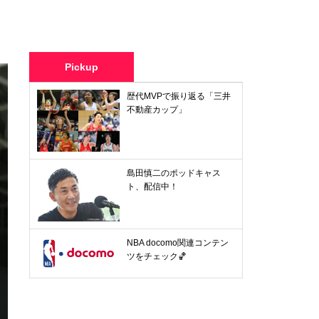
Pickup
歴代MVPで振り返る「三井
不動産カップ」
島田慎二のポッドキャス
ト、配信中！
NBA docomo関連コンテン
ツをチェック🏀