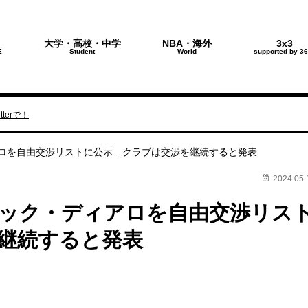
大学・高校・中学
NBA・海外
3x3
E
Student
World
supported by 36
terで！
ロを自由交渉リストに公示…クラブは交渉を継続すると発表
2024.05.
ック・ディアロを自由交渉リス
継続すると発表