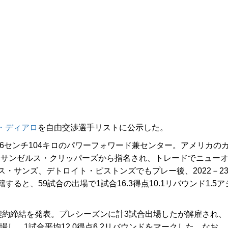
・ディアロ
を自由交渉選手リストに公示した。
6センチ104キロのパワーフォワード兼センター。アメリカの
でロサンゼルス・クリッパーズから指名され、トレードでニュー
・サンズ、デトロイト・ピストンズでもプレー後、2022－2
と、59試合の出場で1試合16.3得点10.1リバウンド1.5ア
約締結を発表。プレシーズンに計3試合出場したが解雇され、
場し、1試合平均12.0得点6.2リバウンドをマークした。なお、