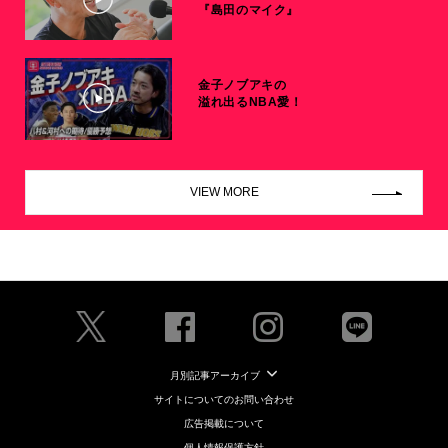
『島田のマイク』
金子ノブアキの
溢れ出るNBA愛！
VIEW MORE
月別記事アーカイブ
サイトについてのお問い合わせ
広告掲載について
個人情報保護方針