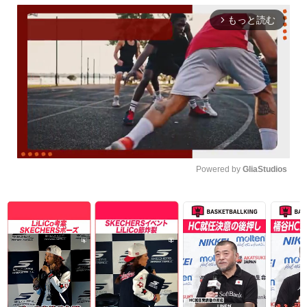
もっと読む
arrow_forward_ios
Powered by 
GliaStudios
Unmute