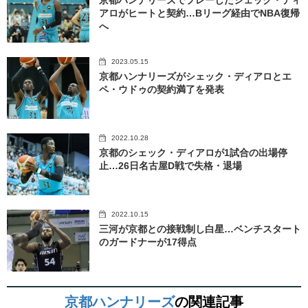
京都ハンナリーズでプレーしたシェック・ディ
アロがヒートと契約…Bリーグ経由でNBA復帰
へ
2023.05.15
京都ハンナリーズがシェック・ディアロとエ
ペ・ウドゥの契約満了を発表
2022.10.28
京都のシェック・ディアロが1試合の出場停
止…26日名古屋D戦で失格・退場
2022.10.15
三河が京都との接戦制し白星…ベンチスタート
のガードナーが17得点
京都ハンナリーズ
の関連記事