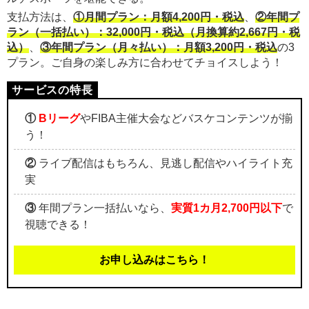
支払方法は、
①月間プラン：月額4,200円・税込
、
②年間プ
ラン（一括払い）：32,000円・税込（月換算約2,667円・税
込）
、
③年間プラン（月々払い）：月額3,200円・税込
の3
プラン。ご自身の楽しみ方に合わせてチョイスしよう！
①
Bリーグ
やFIBA主催大会などバスケコンテンツが揃
う！
②
ライブ配信はもちろん、見逃し配信やハイライト充
実
③
年間プラン一括払いなら、
実質1カ月2,700円以下
で
視聴できる！
お申し込みはこちら！