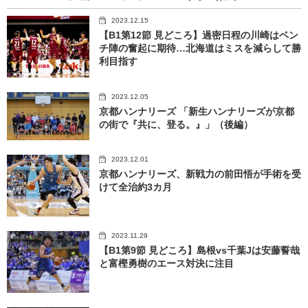
2023.12.15
【B1第12節 見どころ】過密日程の川崎はベン
チ陣の奮起に期待…北海道はミスを減らして勝
利目指す
2023.12.05
京都ハンナリーズ 「新生ハンナリーズが京都
の街で『共に、登る。』」（後編）
2023.12.01
京都ハンナリーズ、新戦力の前田悟が手術を受
けて全治約3カ月
2023.11.29
【B1第9節 見どころ】島根vs千葉Jは安藤誓哉
と富樫勇樹のエース対決に注目