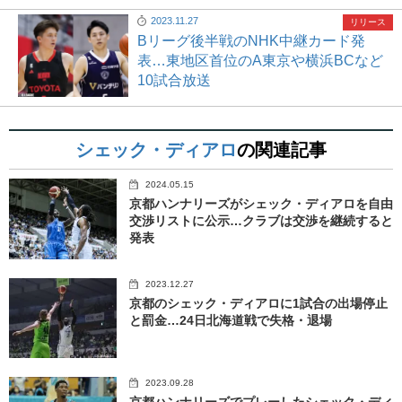
2023.11.27
リリース
Bリーグ後半戦のNHK中継カード発
表…東地区首位のA東京や横浜BCなど
10試合放送
シェック・ディアロ
の関連記事
2024.05.15
京都ハンナリーズがシェック・ディアロを自由
交渉リストに公示…クラブは交渉を継続すると
発表
2023.12.27
京都のシェック・ディアロに1試合の出場停止
と罰金…24日北海道戦で失格・退場
2023.09.28