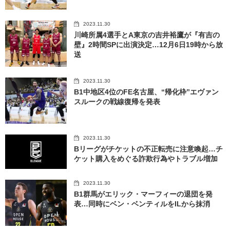
2023.11.30
川崎所属4選手とA東京の吉井裕鷹が『有吉の
壁』2時間SPに出演決定…12月6日19時から放
送
2023.11.30
B1中地区4位のFE名古屋、“帰化枠”エヴァン
スルークの戦線復帰を発表
2023.11.30
Bリーグがチケットの不正転売に注意喚起…チ
ケット購入をめぐる詐欺行為やトラブル増加
2023.11.30
B1群馬がエリック・マーフィーの退団を発
表…同時にベン・ベンティルをILから抹消