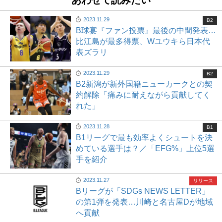
2023.11.29
B2
B球宴『ファン投票』最後の中間発表…
比江島が最多得票、Wユウキら日本代
表ズラリ
2023.11.29
B2
B2新潟が新外国籍ニューカークとの契
約解除「痛みに耐えながら貢献してく
れた」
2023.11.28
B1
B1リーグで最も効率よくシュートを決
めている選手は？／「EFG%」上位5選
手を紹介
2023.11.27
リリース
Bリーグが「SDGs NEWS LETTER」
の第1弾を発表…川崎と名古屋Dが地域
へ貢献