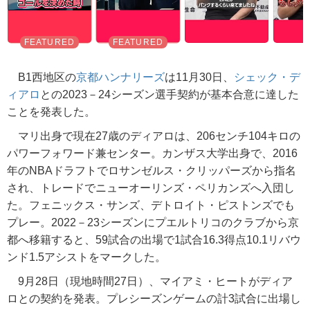
B1西地区の
京都ハンナリーズ
は11月30日、
シェック・デ
ィアロ
との2023－24シーズン選手契約が基本合意に達した
ことを発表した。
マリ出身で現在27歳のディアロは、206センチ104キロの
パワーフォワード兼センター。カンザス大学出身で、2016
年のNBAドラフトでロサンゼルス・クリッパーズから指名
され、トレードでニューオーリンズ・ペリカンズへ入団し
た。フェニックス・サンズ、デトロイト・ピストンズでも
プレー。2022－23シーズンにプエルトリコのクラブから京
都へ移籍すると、59試合の出場で1試合16.3得点10.1リバウ
ンド1.5アシストをマークした。
9月28日（現地時間27日）、マイアミ・ヒートがディア
ロとの契約を発表。プレシーズンゲームの計3試合に出場し