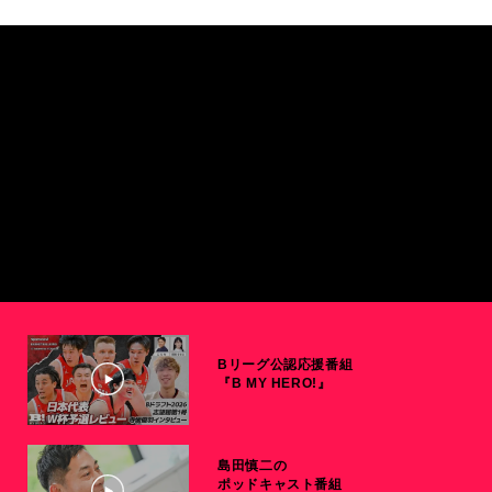
Bリーグ公認応援番組
『B MY HERO!』
島田慎二の
ポッドキャスト番組