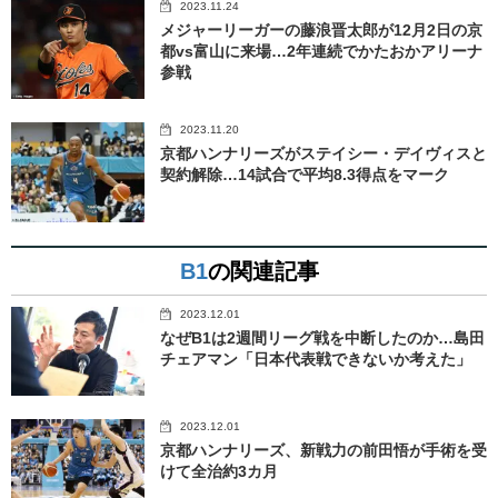
2023.11.24
メジャーリーガーの藤浪晋太郎が12月2日の京
都vs富山に来場…2年連続でかたおかアリーナ
参戦
2023.11.20
京都ハンナリーズがステイシー・デイヴィスと
契約解除…14試合で平均8.3得点をマーク
B1
の関連記事
2023.12.01
なぜB1は2週間リーグ戦を中断したのか…島田
チェアマン「日本代表戦できないか考えた」
2023.12.01
京都ハンナリーズ、新戦力の前田悟が手術を受
けて全治約3カ月