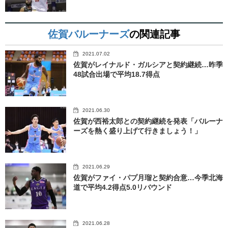
佐賀バルーナーズ
の関連記事
2021.07.02
佐賀がレイナルド・ガルシアと契約継続…昨季
48試合出場で平均18.7得点
2021.06.30
佐賀が西裕太郎との契約継続を発表「バルーナ
ーズを熱く盛り上げて行きましょう！」
2021.06.29
佐賀がファイ・パプ月瑠と契約合意…今季北海
道で平均4.2得点5.0リバウンド
2021.06.28