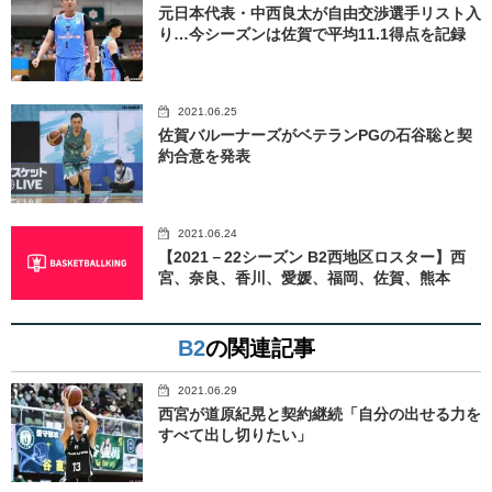
元日本代表・中西良太が自由交渉選手リスト入
り…今シーズンは佐賀で平均11.1得点を記録
2021.06.25
佐賀バルーナーズがベテランPGの石谷聡と契
約合意を発表
2021.06.24
【2021－22シーズン B2西地区ロスター】西
宮、奈良、香川、愛媛、福岡、佐賀、熊本
B2
の関連記事
2021.06.29
西宮が道原紀晃と契約継続「自分の出せる力を
すべて出し切りたい」