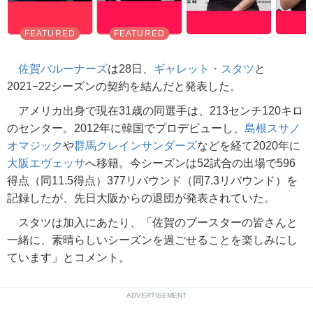
佐賀バルーナーズ
は28日、
ギャレット・スタツ
と
2021−22シーズンの契約を結んだと発表した。
アメリカ出身で現在31歳の同選手は、213センチ120キロ
のセンター。2012年に韓国でプロデビューし、
島根スサノ
オマジック
や
群馬クレインサンダーズ
などを経て2020年に
大阪エヴェッサ
へ移籍。今シーズンは52試合の出場で596
得点（同11.5得点）377リバウンド（同7.3リバウンド）を
記録したが、先日大阪からの退団が発表されていた。
スタツは加入にあたり、「佐賀のブースターの皆さんと
一緒に、素晴らしいシーズンを過ごせることを楽しみにし
ています」とコメント。
ADVERTISEMENT