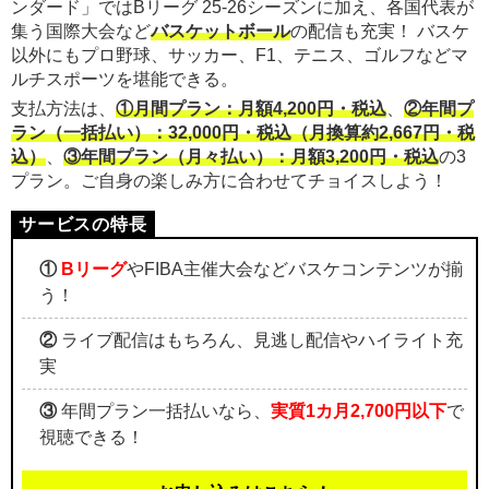
ンダード」ではBリーグ 25-26シーズンに加え、各国代表が
集う国際大会など
バスケットボール
の配信も充実！ バスケ
以外にもプロ野球、サッカー、F1、テニス、ゴルフなどマ
ルチスポーツを堪能できる。
支払方法は、
①月間プラン：月額4,200円・税込
、
②年間プ
ラン（一括払い）：32,000円・税込（月換算約2,667円・税
込）
、
③年間プラン（月々払い）：月額3,200円・税込
の3
プラン。ご自身の楽しみ方に合わせてチョイスしよう！
①
Bリーグ
やFIBA主催大会などバスケコンテンツが揃
う！
②
ライブ配信はもちろん、見逃し配信やハイライト充
実
③
年間プラン一括払いなら、
実質1カ月2,700円以下
で
視聴できる！