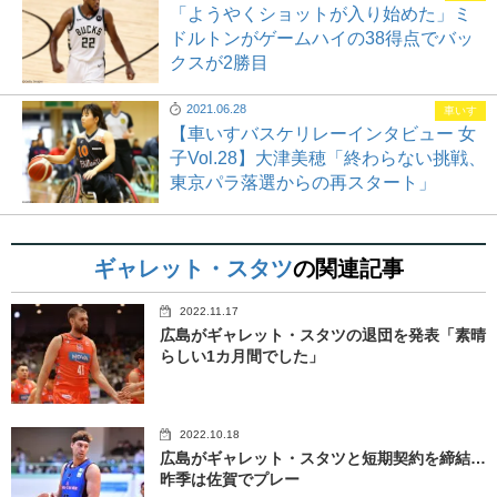
「ようやくショットが入り始めた」ミ
ドルトンがゲームハイの38得点でバッ
クスが2勝目
2021.06.28
車いす
【車いすバスケリレーインタビュー 女
子Vol.28】大津美穂「終わらない挑戦、
東京パラ落選からの再スタート」
ギャレット・スタツ
の関連記事
2022.11.17
広島がギャレット・スタツの退団を発表「素晴
らしい1カ月間でした」
2022.10.18
広島がギャレット・スタツと短期契約を締結…
昨季は佐賀でプレー