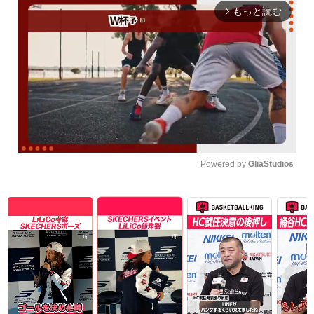
もっと読む
arrow_forward_ios
Powered by 
GliaStudios
Unmute