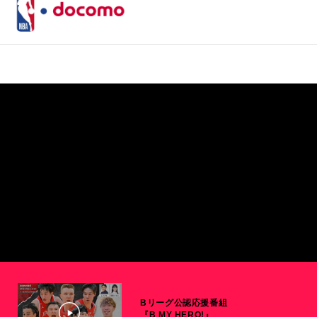
Bリーグ公認応援番組
『B MY HERO!』