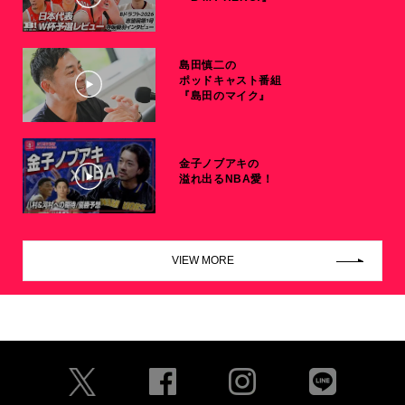
島田慎二の
ポッドキャスト番組
『島田のマイク』
金子ノブアキの
溢れ出るNBA愛！
VIEW MORE