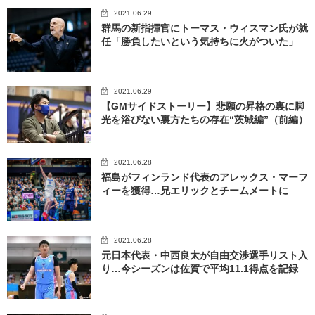
2021.06.29
群馬の新指揮官にトーマス・ウィスマン氏が就
任「勝負したいという気持ちに火がついた」
2021.06.29
【GMサイドストーリー】悲願の昇格の裏に脚
光を浴びない裏方たちの存在“茨城編”（前編）
2021.06.28
福島がフィンランド代表のアレックス・マーフ
ィーを獲得…兄エリックとチームメートに
2021.06.28
元日本代表・中西良太が自由交渉選手リスト入
り…今シーズンは佐賀で平均11.1得点を記録