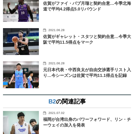
佐賀がファイ・パプ月瑠と契約合意…今季北海
道で平均4.2得点5.0リバウンド
2021.06.28
佐賀がギャレット・スタツと契約合意…今季大
阪で平均11.5得点をマーク
2021.06.28
元日本代表・中西良太が自由交渉選手リスト入
り…今シーズンは佐賀で平均11.1得点を記録
B2
の関連記事
2021.07.02
福岡が台湾出身のパワーフォワード、リン・チ
ーウェイの加入を発表