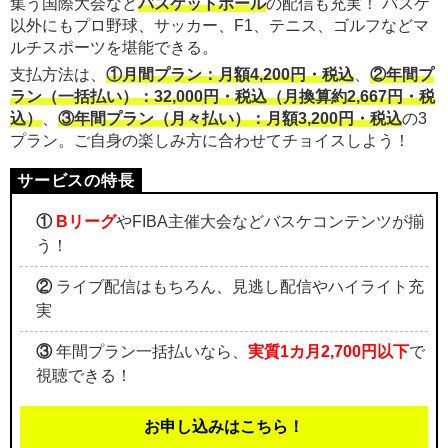
集う国際大会など
バスケットボール
の配信も充実！ バスケ
以外にもプロ野球、サッカー、F1、テニス、ゴルフなどマ
ルチスポーツを堪能できる。
支払方法は、
①月間プラン：月額4,200円・税込
、
②年間プ
ラン（一括払い）：32,000円・税込（月換算約2,667円・税
込）
、
③年間プラン（月々払い）：月額3,200円・税込
の3
プラン。ご自身の楽しみ方に合わせてチョイスしよう！
①
Bリーグ
やFIBA主催大会などバスケコンテンツが揃
う！
②
ライブ配信はもちろん、見逃し配信やハイライト充
実
③
年間プラン一括払いなら、
実質1カ月2,700円以下
で
視聴できる！
お申し込みはこちら！