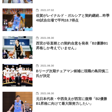
2021.07.02
佐賀がレイナルド・ガルシアと契約継続…昨季
48試合出場で平均18.7得点
2021.06.30
西宮が谷直樹との契約合意を発表「B2優勝B1
昇格しか考えていません」
2021.06.30
Bリーグ次期チェアマン候補に現職の島田慎二
氏が決定
2021.06.30
元日本代表・中西良太が西宮に復帰「B2優勝
B1昇格に向けて最大限努力したい」