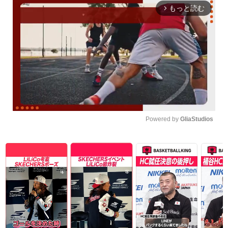
もっと読む
arrow_forward_ios
Powered by 
GliaStudios
Unmute