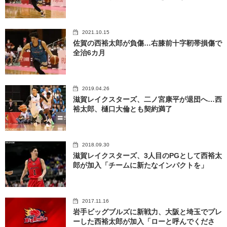
2021.10.15
佐賀の西裕太郎が負傷…右膝前十字靭帯損傷で
全治6カ月
2019.04.26
滋賀レイクスターズ、二ノ宮康平が退団へ…西
裕太郎、樋口大倫とも契約満了
2018.09.30
滋賀レイクスターズ、3人目のPGとして西裕太
郎が加入「チームに新たなインパクトを」
2017.11.16
岩手ビッグブルズに新戦力、大阪と埼玉でプレ
ーした西裕太郎が加入「ローと呼んでくださ