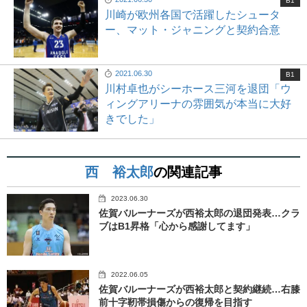
B1
川崎が欧州各国で活躍したシュータ
ー、マット・ジャニングと契約合意
2021.06.30
B1
川村卓也がシーホース三河を退団「ウ
ィングアリーナの雰囲気が本当に大好
きでした」
西 裕太郎
の関連記事
2023.06.30
佐賀バルーナーズが西裕太郎の退団発表…クラ
ブはB1昇格「心から感謝してます」
2022.06.05
佐賀バルーナーズが西裕太郎と契約継続…右膝
前十字靭帯損傷からの復帰を目指す