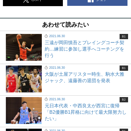
あわせて読みたい
2021.06.30
B1
三遠が岡田慎吾とプレイングコーチ契
約…練習に参加し選手へコーチングを
行う
2021.06.30
B1
大阪が土屋アリスター時生、駒水大雅
ジャック、遠藤善の退団を発表
2021.06.30
B2
元日本代表・中西良太が西宮に復帰
「B2優勝B1昇格に向けて最大限努力し
たい」
2021.06.30