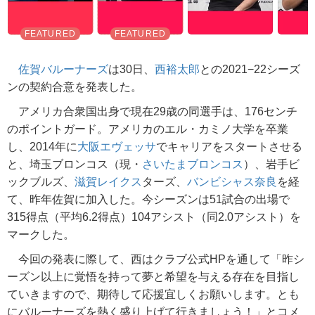
佐賀バルーナーズ
は30日、
西裕太郎
との2021−22シーズ
ンの契約合意を発表した。
アメリカ合衆国出身で現在29歳の同選手は、176センチ
のポイントガード。アメリカのエル・カミノ大学を卒業
し、2014年に
大阪エヴェッサ
でキャリアをスタートさせる
と、埼玉ブロンコス（現・
さいたまブロンコス
）、岩手ビ
ックブルズ、
滋賀レイクス
ターズ、
バンビシャス奈良
を経
て、昨年佐賀に加入した。今シーズンは51試合の出場で
315得点（平均6.2得点）104アシスト（同2.0アシスト）を
マークした。
今回の発表に際して、西はクラブ公式HPを通して「昨シ
ーズン以上に覚悟を持って夢と希望を与える存在を目指し
ていきますので、期待して応援宜しくお願いします。とも
にバルーナーズを熱く盛り上げて行きましょう！」とコメ