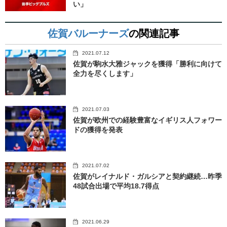
い」
佐賀バルーナーズ
の関連記事
2021.07.12
佐賀が駒水大雅ジャックを獲得「勝利に向けて
全力を尽くします」
2021.07.03
佐賀が欧州での経験豊富なイギリス人フォワー
ドの獲得を発表
2021.07.02
佐賀がレイナルド・ガルシアと契約継続…昨季
48試合出場で平均18.7得点
2021.06.29