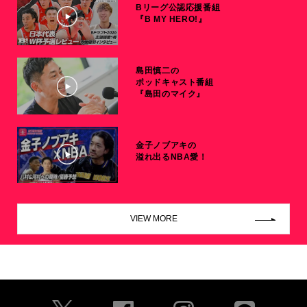
Bリーグ公認応援番組
『B MY HERO!』
島田慎二の
ポッドキャスト番組
『島田のマイク』
金子ノブアキの
溢れ出るNBA愛！
VIEW MORE