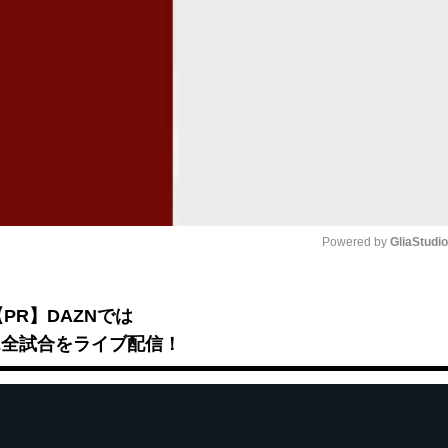
Powered by 
GliaStudi
Mute
【PR】DAZNでは
B2全試合をライブ配信！