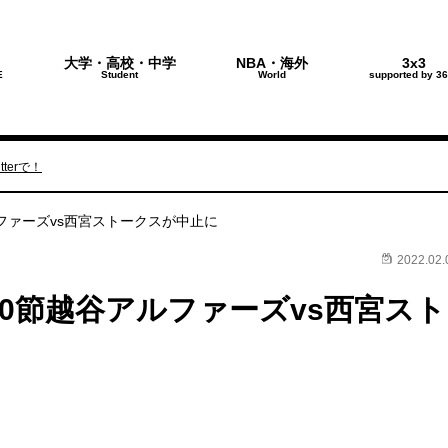
大学・高校・中学
NBA・海外
3x3
E
Student
World
supported by 36
terで！
ルファーズvs西宮ストークスが中止に
2022.02.
20節越谷アルファーズvs西宮スト