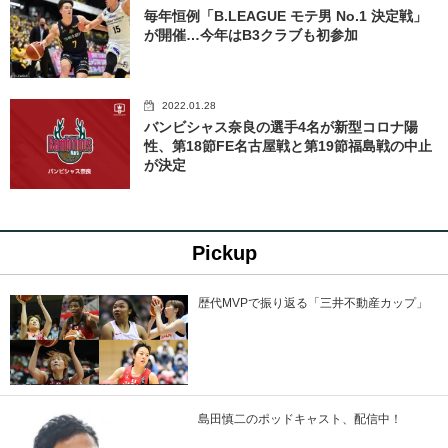
毎年恒例「B.LEAGUE モテ男 No.1 決定戦」
が開催…今年はB3クラブも初参加
2022.01.28
バンビシャス奈良の選手4名が新型コロナ陽
性、第18節FE名古屋戦と第19節福島戦の中止
が決定
Pickup
歴代MVPで振り返る「三井不動産カップ」
島田慎二のポッドキャスト、配信中！