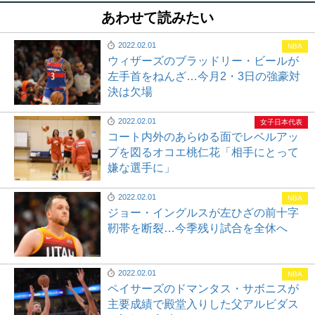
あわせて読みたい
2022.02.01
NBA
ウィザーズのブラッドリー・ビールが
左手首をねんざ…今月2・3日の強豪対
決は欠場
2022.02.01
女子日本代表
コート内外のあらゆる面でレベルアッ
プを図るオコエ桃仁花「相手にとって
嫌な選手に」
2022.02.01
NBA
ジョー・イングルスが左ひざの前十字
靭帯を断裂…今季残り試合を全休へ
2022.02.01
NBA
ペイサーズのドマンタス・サボニスが
主要成績で殿堂入りした父アルビダス