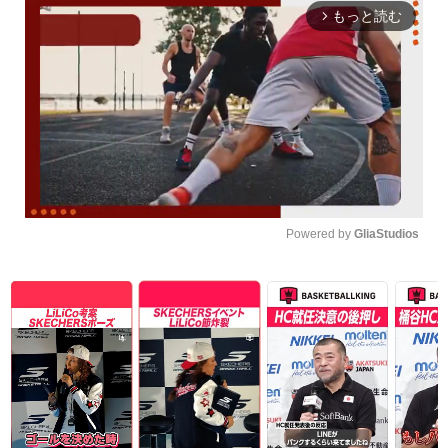
もっと読む
arrow_forward_ios
Powered by 
GliaStudios
Unmute