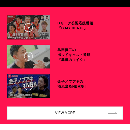
Bリーグ公認応援番組
『B MY HERO!』
島田慎二の
ポッドキャスト番組
『島田のマイク』
金子ノブアキの
溢れ出るNBA愛！
VIEW MORE