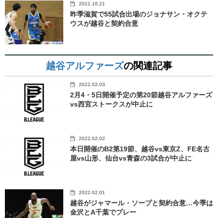
2021.10.21
昨季滋賀で55試合出場のジョナサン・オクテ
ウスが越谷と契約合意
越谷アルファーズ
の関連記事
2022.02.03
2月4・5日開催予定の第20節越谷アルファーズ
vs西宮ストークスが中止に
2022.02.02
本日開催のB2第19節、越谷vs東京Z、FE名古
屋vs山形、仙台vs青森の3試合が中止に
2022.02.01
越谷がジャマール・ソープと契約合意…今季は
金沢とA千葉でプレー