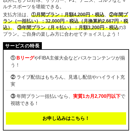
以外にもプロ野球、サッカー、F1、テニス、ゴルフなどマ
ルチスポーツを堪能できる。
支払方法は、
①月間プラン：月額4,200円・税込
、
②年間プ
ラン（一括払い）：32,000円・税込（月換算約2,667円・税
込）
、
③年間プラン（月々払い）：月額3,200円・税込
の3
プラン。ご自身の楽しみ方に合わせてチョイスしよう！
①
Bリーグ
やFIBA主催大会などバスケコンテンツが揃
う！
②
ライブ配信はもちろん、見逃し配信やハイライト充
実
③
年間プラン一括払いなら、
実質1カ月2,700円以下
で
視聴できる！
お申し込みはこちら！