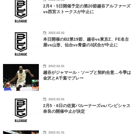
2月4・5日開催予定の第20節越谷アルファーズ
vs西宮ストークスが中止に
2022.02.02
本日開催のB2第19節、越谷vs東京Z、FE名古
屋vs山形、仙台vs青森の3試合が中止に
2022.02.01
越谷がジャマール・ソープと契約合意…今季は
金沢とA千葉でプレー
2022.02.01
2月5・6日の佐賀バルーナーズvsバンビシャス
奈良の開催中止が決定
2022.01.31