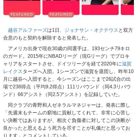
越谷アルファーズ
は1日、
ジョナサン・オクテウス
と双方
合意のもと契約を解除すると発表した。
アメリカ出身で現在30歳の同選手は、193センチ79キロ
のガード。2015年にNBADリーグ（現Gリーグ）でプロキ
ャリアをスタートさせ、ドイツリーグを経て2020年に
滋賀
レイクス
ターズへ入団。1シーズンで滋賀を退団し、昨年10
月に越谷へ入団すると、今シーズンはここまで26試合の出
場で238得点（平均9.2得点）111リバウンド（同4.3リバウ
ンド）66アシスト（同2.5アシスト）を記録していた。
同クラブの青野和人ゼネラルマネジャーは、発表に際し
「先週末もチームの窮地に貢献してくれて、非常に心苦し
い決断ではありますが、相次ぐ負傷者に対してこの決断が
良かったと思えるよう死力を尽すことが礼儀だと思ってお
ります」とコメントしている。