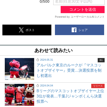
シェア
ポスト
あわせて読みたい
2024.05.31
B1
アルバルク東京のルークが『マスコッ
トオブザイヤー』受賞…決選投票を制
し初選出
2024.04.04
リリース
Bリーグのマスコットオブザイヤー上位
3位が発表…千葉Jジャンボくんら決選
投票へ