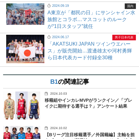
2024.09.19
国内
A東京が「都民の日」にサンシャイン水
族館とコラボ…マスコットのルーク
が“1日スタッフ”就任
2024.06.17
男子日本代表
「AKATSUKI JAPAN ツインウエハー
ス」が販売開始…渡邊雄太や河村勇輝
ら日本代表カード付録全30種
B1
の関連記事
2024.10.03
移籍組やインカレMVPがランクイン／「ブレ
イクに期待する選手は？」アンケート結果
2024.10.02
【Bリーグ注目移籍選手／外国籍編】主軸を担