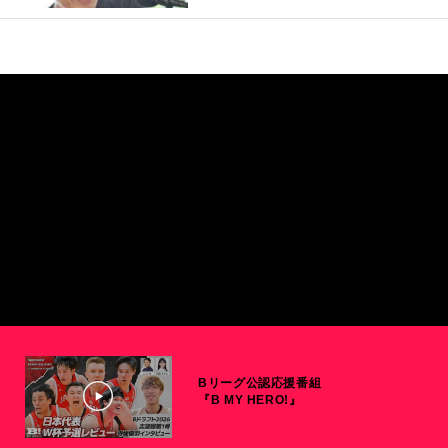
Bリーグ公認応援番組
『B MY HERO!』