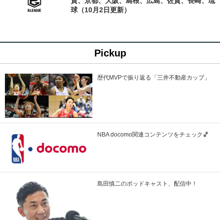
賀、京都、大阪、島根、広島、佐賀、長崎、琉
球（10月2日更新）
Pickup
歴代MVPで振り返る「三井不動産カップ」
NBA docomo関連コンテンツをチェック🏀
島田慎二のポッドキャスト、配信中！