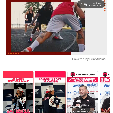
もっと読む
arrow_forward_ios
Powered by 
GliaStudios
Unmute