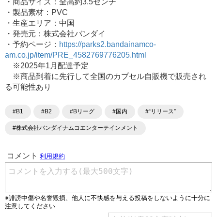
・商品サイズ：全高約3.5センチ
・製品素材：PVC
・生産エリア：中国
・発売元：株式会社バンダイ
・予約ページ：
https://parks2.bandainamco-
am.co.jp/item/PRE_4582769776205.html
※2025年1月配達予定
※商品到着に先行して全国のカプセル自販機で販売され
る可能性あり
#B1
#B2
#Bリーグ
#国内
#“リリース”
#株式会社バンダイナムコエンターテインメント