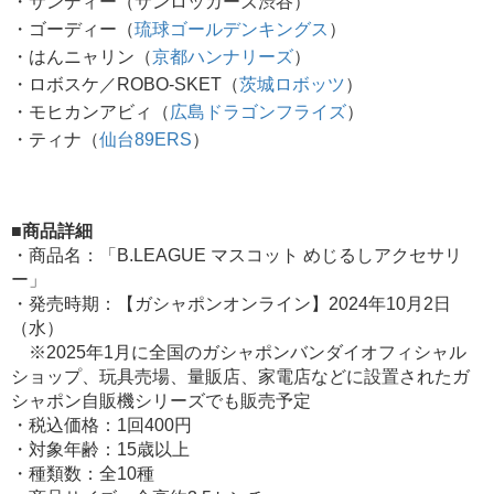
・サンディー（サンロッカーズ渋谷）
・ゴーディー（
琉球ゴールデンキングス
）
・はんニャリン（
京都ハンナリーズ
）
・ロボスケ／ROBO-SKET（
茨城ロボッツ
）
・モヒカンアビィ（
広島ドラゴンフライズ
）
・ティナ（
仙台89ERS
）
■商品詳細
・商品名：「B.LEAGUE マスコット めじるしアクセサリ
ー」
・発売時期：【ガシャポンオンライン】2024年10月2日
（水）
※2025年1月に全国のガシャポンバンダイオフィシャル
ショップ、玩具売場、量販店、家電店などに設置されたガ
シャポン自販機シリーズでも販売予定
・税込価格：1回400円
・対象年齢：15歳以上
・種類数：全10種