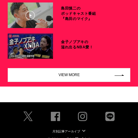
島田慎二の
ポッドキャスト番組
『島田のマイク』
金子ノブアキの
溢れ出るNBA愛！
VIEW MORE
月別記事アーカイブ