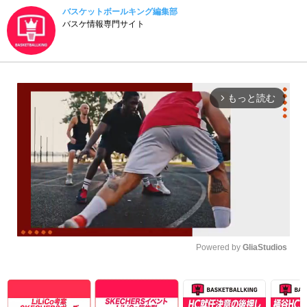
バスケットボールキング編集部
バスケ情報専門サイト
もっと読む
arrow_forward_ios
Powered by 
GliaStudios
Unmute