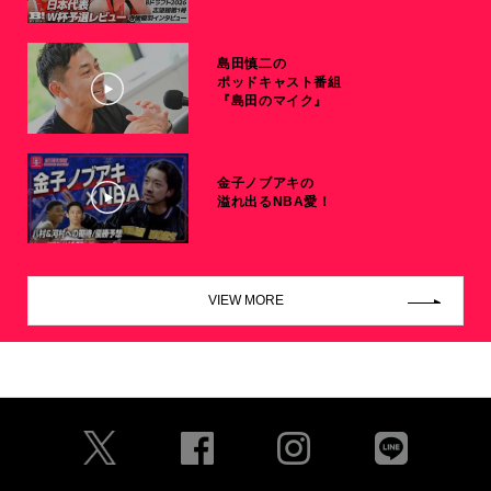
島田慎二の
ポッドキャスト番組
『島田のマイク』
金子ノブアキの
溢れ出るNBA愛！
VIEW MORE