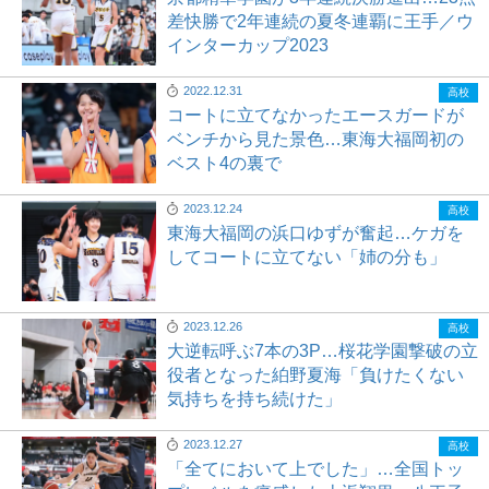
差快勝で2年連続の夏冬連覇に王手／ウ
インターカップ2023
2022.12.31
高校
コートに立てなかったエースガードが
ベンチから見た景色…東海大福岡初の
ベスト4の裏で
2023.12.24
高校
東海大福岡の浜口ゆずが奮起…ケガを
してコートに立てない「姉の分も」
2023.12.26
高校
大逆転呼ぶ7本の3P…桜花学園撃破の立
役者となった絈野夏海「負けたくない
気持ちを持ち続けた」
2023.12.27
高校
「全てにおいて上でした」…全国トッ