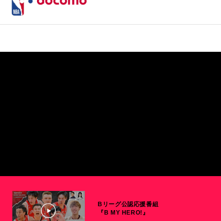
Bリーグ公認応援番組
『B MY HERO!』