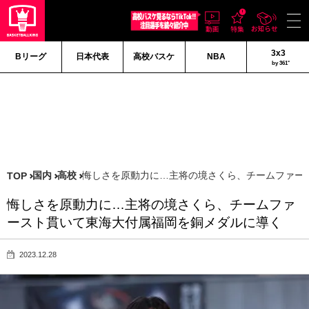
3x3
Bリーグ
日本代表
高校バスケ
NBA
by 361°
国内
高校
悔しさを原動力に…主将の境さくら、チームファー
TOP
悔しさを原動力に…主将の境さくら、チームファ
ースト貫いて東海大付属福岡を銅メダルに導く
2023.12.28