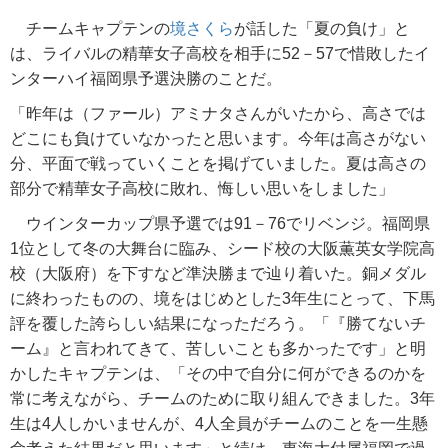
チームキャプテンの
境さくら
が話した「夏の負け」と
は、ライバルの精華女子高校を相手に52－57で惜敗したイ
ンターハイ福岡県予選決勝のことだ。
「昨年は（ファール）アミナタさんがいたから、高さでは
どこにも負けていなかったと思います。今年は高さがない
分、平面で戦っていくことを掲げていました。夏は高さの
部分で精華女子高校に敗れ、悔しい思いをしました」
ウインターカップ県予選では91－76でリベンジ。福岡県
1位として冬の大舞台に臨み、シード校の大阪薫英女学院高
校（大阪府）を下すなど準決勝まで辿り着いた。銅メダル
に終わったものの、境をはじめとした3年生にとって、下馬
評を覆した誇らしい結果になっただろう。「『勝てないチ
ーム』と言われてきて、苦しいことも多かったです」と明
かしたキャプテンは、「その中で自分に何ができるのかを
常に考えながら、チームのために取り組んできました。3年
生は4人しかいませんが、4人全員がチームのことを一生懸