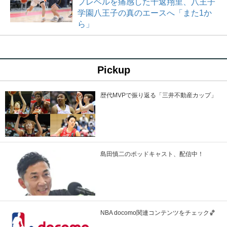
プレベルを痛感した十返翔里、八王子
学園八王子の真のエースへ「また1か
ら」
Pickup
歴代MVPで振り返る「三井不動産カップ」
島田慎二のポッドキャスト、配信中！
NBA docomo関連コンテンツをチェック🏀