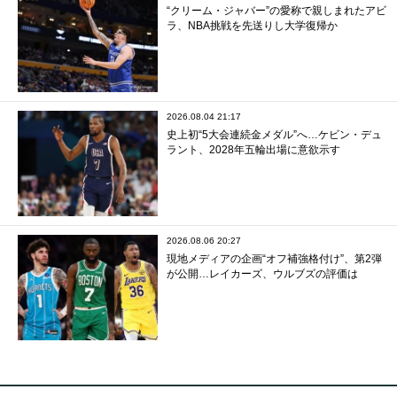
“クリーム・ジャバー”の愛称で親しまれたアビ
ラ、NBA挑戦を先送りし大学復帰か
2026.08.04 21:17
史上初“5大会連続金メダル”へ…ケビン・デュ
ラント、2028年五輪出場に意欲示す
2026.08.06 20:27
現地メディアの企画“オフ補強格付け”、第2弾
が公開…レイカーズ、ウルブズの評価は