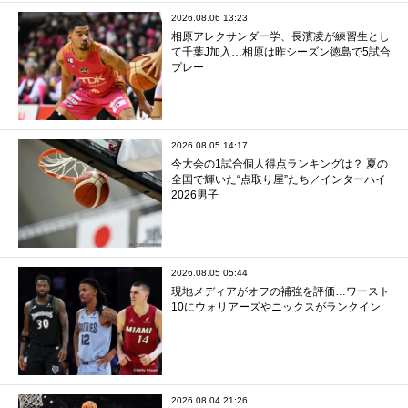
2026.08.06 13:23
相原アレクサンダー学、長濱凌が練習生とし
て千葉J加入…相原は昨シーズン徳島で5試合
プレー
2026.08.05 14:17
今大会の1試合個人得点ランキングは？ 夏の
全国で輝いた“点取り屋”たち／インターハイ
2026男子
2026.08.05 05:44
現地メディアがオフの補強を評価…ワースト
10にウォリアーズやニックスがランクイン
2026.08.04 21:26