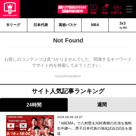
3x3
Bリーグ
日本代表
高校バスケ
NBA
by 361°
Not Found
お探しのコンテンツは見つかりませんでした。関連するキーワード
でサイト内を検索してみてください。
ADVERTISEMENT
サイト人気記事ランキング
週間
24時間
2026.08.06 19:37
『ABEMA』で八村塁＆河村勇輝の共演を無料
生中継へ…男子日本代表の強化試合2試合を放
送