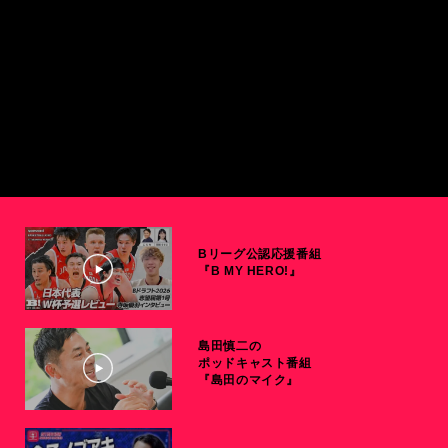
Bリーグ公認応援番組
『B MY HERO!』
島田慎二の
ポッドキャスト番組
『島田のマイク』