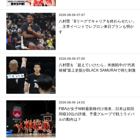
2026.08.06 07:07
八村塁「Bリーグでキャリアを終わらせたい」
…主宰イベントでレブロン来日プランも明か
す
2026.08.06 07:00
八村塁を「超えていけたら」米挑戦中の“代表
候補”坂上史龍がBLACK SAMURAIで得た刺激
2026.08.06 14:02
FIBAが女子W杯最新格付け発表…日本は前回
同様10位の評価、予選グループで戦うライバ
ルの動向は？