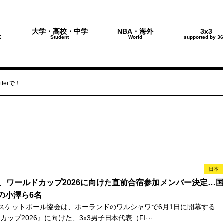
大学・高校・中学
NBA・海外
3x3
E
Student
World
supported by 36
terで！
日本
表、ワールドカップ2026に向けた直前合宿参加メンバー決定…
の小澤ら6名
スケットボール協会は、ポーランドのワルシャワで6月1日に開幕する
ルドカップ2026』に向けた、3x3男子日本代表（FI···