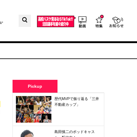
1°
Pickup
歴代MVPで振り返る「三井
不動産カップ」
国
島田慎二のポッドキャス