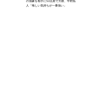
の強豪を相手に53点差で大敗、中村拓
人「悔しい気持ちが一番強い」