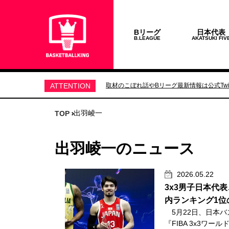
Bリーグ
日本代表
B.LEAGUE
AKATSUKI FIV
ATTENTION
取材のこぼれ話やBリーグ最新情報は公式Twit
出羽崚一
TOP
出羽崚一のニュース
2026.05.22
3x3男子日本代
内ランキング1位
5月22日、日本バ
『FIBA 3x3ワー