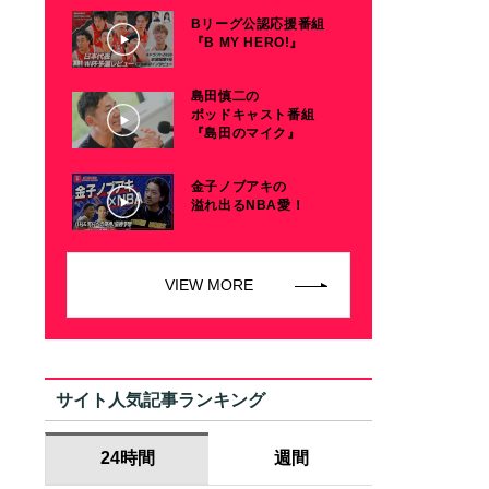
Bリーグ公認応援番組
『B MY HERO!』
島田慎二の
ポッドキャスト番組
『島田のマイク』
金子ノブアキの
溢れ出るNBA愛！
VIEW MORE
サイト人気記事ランキング
24時間
週間