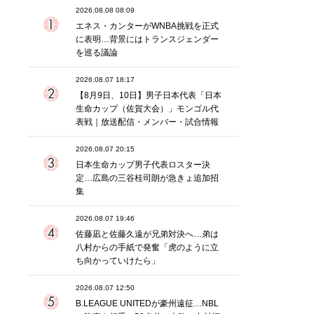
2026.08.08 08:09
エネス・カンターがWNBA挑戦を正式
に表明…背景にはトランスジェンダー
を巡る議論
2026.08.07 18:17
【8月9日、10日】男子日本代表「日本
生命カップ（佐賀大会）」モンゴル代
表戦｜放送配信・メンバー・試合情報
2026.08.07 20:15
日本生命カップ男子代表ロスター決
定…広島の三谷桂司朗が急きょ追加招
集
2026.08.07 19:46
佐藤凪と佐藤久遠が兄弟対決へ…弟は
八村からの手紙で発奮「虎のように立
ち向かっていけたら」
2026.08.07 12:50
B.LEAGUE UNITEDが豪州遠征…NBL