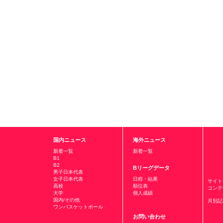
国内ニュース
海外ニュース
新着一覧
新着一覧
B1
B2
Bリーグデータ
男子日本代表
女子日本代表
日程・結果
サイト
高校
順位表
コンテ
大学
個人成績
国内/その他
月別記
ワンバスケットボール
お問い合わせ