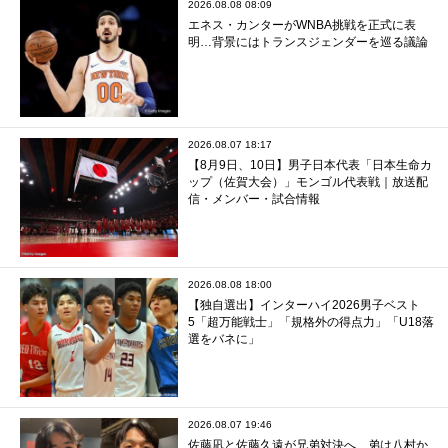
2026.08.08 08:09
エネス・カンターがWNBA挑戦を正式に表
明…背景にはトランスジェンダーを巡る議論
2026.08.07 18:17
【8月9日、10日】男子日本代表「日本生命カ
ップ（佐賀大会）」モンゴル代表戦｜放送配
信・メンバー・試合情報
2026.08.08 18:00
【独自選出】インターハイ2026男子ベスト
5「超万能戦士」「規格外の得点力」「U18落
選をバネに」
2026.08.07 19:46
佐藤凪と佐藤久遠が兄弟対決へ…弟は八村か