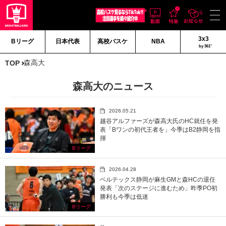
3x3
Bリーグ
日本代表
高校バスケ
NBA
by 361°
森高大
TOP
森高大のニュース
2026.05.21
越谷アルファーズが森高大氏のHC就任を発
表「Bワンの初代王者を」今季はB2静岡を指
揮
Bリーグ
2026.04.28
ベルテックス静岡が麻生GMと森HCの退任
発表「次のステージに進むため」昨季PO初
勝利も今季は低迷
Bリーグ