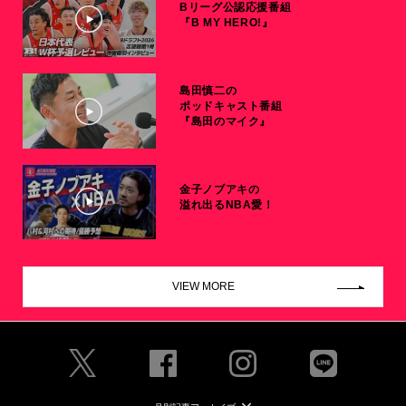
Bリーグ公認応援番組
『B MY HERO!』
島田慎二の
ポッドキャスト番組
『島田のマイク』
金子ノブアキの
溢れ出るNBA愛！
VIEW MORE