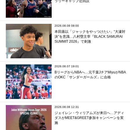
ラリーキャップ迂回説
2026.08.08 08:00
本田蕗以「ジャックをやっつけたい」“大濠対
決”を意識…八村塁主宰『BLACK SAMURAI
SUMMIT 2026』で刺激
2026.08.07 19:01
BリーグからNBAへ…元千葉JチアMiyuがNBA
のOKC「サンダーガールズ」に合格
2026.08.08 12:31
ジェイレン・ウィリアムズが来日へ…アディ
ダスがMEET&GREET参加キャンペーンを実
施