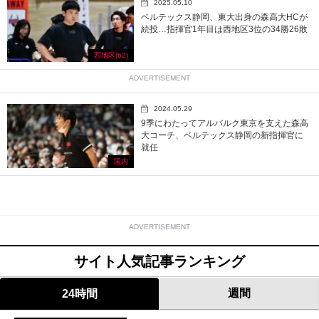
2025.05.10
ベルテックス静岡、東大出身の森高大HCが
続投…指揮官1年目は西地区3位の34勝26敗
西地区(b2)
ADVERTISEMENT
2024.05.29
9季にわたってアルバルク東京を支えた森高
大コーチ、ベルテックス静岡の新指揮官に
就任
国内
ADVERTISEMENT
サイト人気記事ランキング
週間
24時間