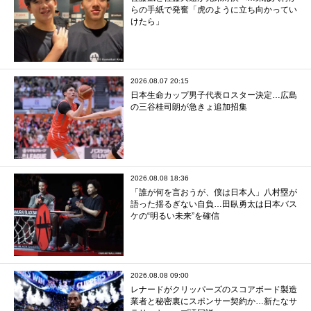
らの手紙で発奮「虎のように立ち向かってい
けたら」
2026.08.07 20:15
日本生命カップ男子代表ロスター決定…広島
の三谷桂司朗が急きょ追加招集
2026.08.08 18:36
「誰が何を言おうが、僕は日本人」八村塁が
語った揺るぎない自負…田臥勇太は日本バス
ケの“明るい未来”を確信
2026.08.08 09:00
レナードがクリッパーズのスコアボード製造
業者と秘密裏にスポンサー契約か‬…新たなサ