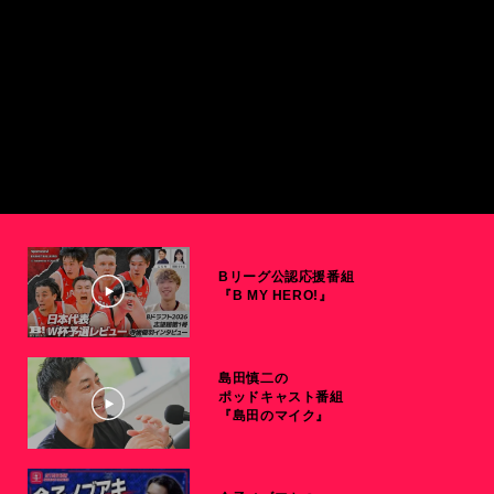
Bリーグ公認応援番組
『B MY HERO!』
島田慎二の
ポッドキャスト番組
『島田のマイク』