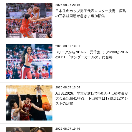
2026.08.07 20:15
日本生命カップ男子代表ロスター決定…広島
の三谷桂司朗が急きょ追加招集
2026.08.07 19:01
BリーグからNBAへ…元千葉JチアMiyuがNBA
のOKC「サンダーガールズ」に合格
2026.08.07 13:54
AUBL2026、早大が逆転で4強入り…松本秦が
大会新記録41得点、下山瑛司は17得点12アシ
ストの活躍
2026.08.07 19:46