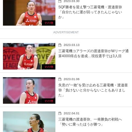
2023.03.30
SQF勝者を迎え撃つ三菱電機・渡邉亜弥
「自分たちに運が回ってきたんじゃない
か」
その他
ADVERTISEMENT
2023.03.13
三菱電機コアラーズの渡邉亜弥がWリーグ通
算4000得点を達成…現役選手では3人目
その他
2023.01.06
失意の“一敗”を受け止める三菱電機・渡邉亜
弥「負けないと分からないこともありまし
た」
その他
2022.04.01
三菱電機の渡邉亜弥、一発勝負の初戦へ
「勢いに乗ったほうが勝つ」