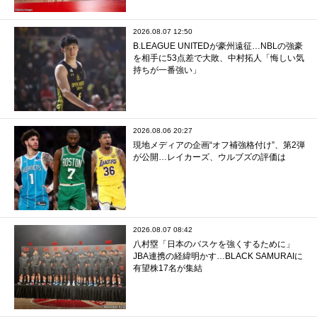
2026.08.07 12:50
B.LEAGUE UNITEDが豪州遠征…NBLの強豪
を相手に53点差で大敗、中村拓人「悔しい気
持ちが一番強い」
2026.08.06 20:27
現地メディアの企画“オフ補強格付け”、第2弾
が公開…レイカーズ、ウルブズの評価は
2026.08.07 08:42
八村塁「日本のバスケを強くするために」
JBA連携の経緯明かす…BLACK SAMURAIに
有望株17名が集結