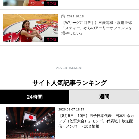
その他
2021.10.18
【Wリーグ注目選手】三菱電機・渡邉亜弥
「スティールからのアーリーオフェンスを
増やしたい」
その他
ADVERTISEMENT
サイト人気記事ランキング
週間
24時間
2026.08.07 18:17
【8月9日、10日】男子日本代表「日本生命カ
ップ（佐賀大会）」モンゴル代表戦｜放送配
信・メンバー・試合情報