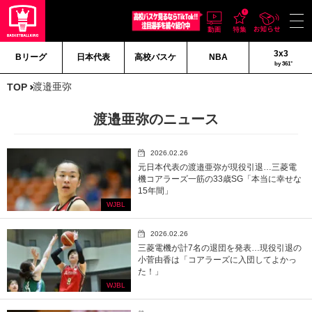
3x3
Bリーグ
日本代表
高校バスケ
NBA
by 361°
渡邉亜弥
TOP
渡邉亜弥のニュース
2026.02.26
元日本代表の渡邉亜弥が現役引退…三菱電
機コアラーズ一筋の33歳SG「本当に幸せな
15年間」
WJBL
2026.02.26
三菱電機が計7名の退団を発表…現役引退の
小菅由香は「コアラーズに入団してよかっ
た！」
WJBL