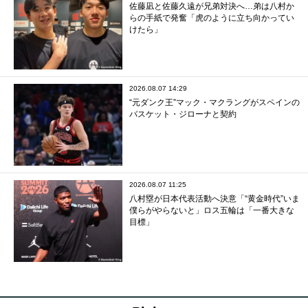
佐藤凪と佐藤久遠が兄弟対決へ…弟は八村か
らの手紙で発奮「虎のように立ち向かってい
けたら」
2026.08.07 14:29
“元ダンク王”マック・マクラングがスペインの
バスケット・ジローナと契約
2026.08.07 11:25
八村塁が日本代表活動へ決意「“黄金時代”いま
僕らがやらないと」ロス五輪は「一番大きな
目標」