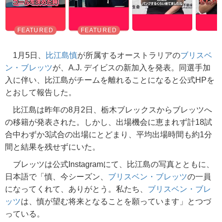
1月5日、
比江島慎
が所属するオーストラリアの
ブリスベ
ン・ブレッツ
が、A.J. デイビスの新加入を発表。同選手加
入に伴い、比江島がチームを離れることになると公式HPを
とおして報告した。
比江島は昨年の8月2日、栃木ブレックスからブレッツへ
の移籍が発表された。しかし、出場機会に恵まれず計18試
合中わずか3試合の出場にとどまり、平均出場時間も約1分
間と結果を残せずにいた。
ブレッツは公式Instagramにて、比江島の写真とともに、
日本語で「慎、今シーズン、
ブリスベン・ブレッツ
の一員
になってくれて、ありがとう。私たち、
ブリスベン・ブレ
ッツ
は、慎が望む将来となることを願っています」とつづ
っている。