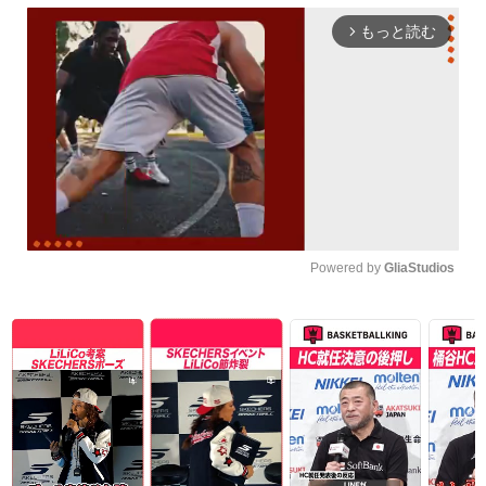
もっと読む
arrow_forward_ios
Powered by 
GliaStudios
Unmute