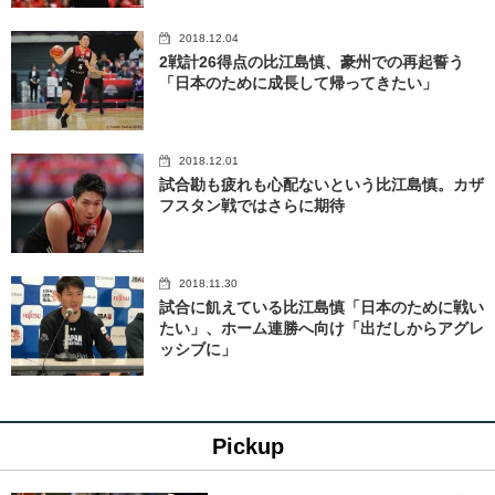
2018.12.04
2戦計26得点の比江島慎、豪州での再起誓う
「日本のために成長して帰ってきたい」
2018.12.01
試合勘も疲れも心配ないという比江島慎。カザ
フスタン戦ではさらに期待
2018.11.30
試合に飢えている比江島慎「日本のために戦い
たい」、ホーム連勝へ向け「出だしからアグレ
ッシブに」
Pickup