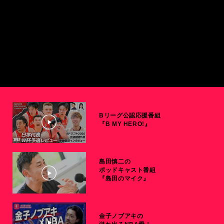
Bリーグ公認応援番組
『B MY HERO!』
島田慎二の
ポッドキャスト番組
『島田のマイク』
金子ノブアキの