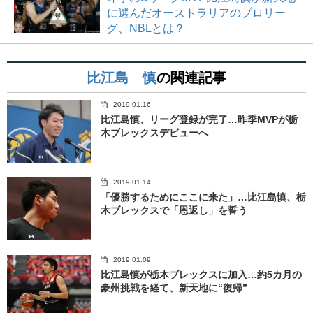
に選んだオーストラリアのプロリー
グ、NBLとは？
比江島 慎
の関連記事
2019.01.16
比江島慎、リーグ登録が完了…昨季MVPが栃
木ブレックスデビューへ
2019.01.14
「優勝するためにここに来た」…比江島慎、栃
木ブレックスで「恩返し」を誓う
2019.01.09
比江島慎が栃木ブレックスに加入…約5カ月の
豪州挑戦を経て、新天地に“復帰”