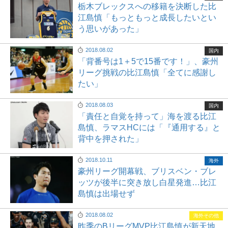
栃木ブレックスへの移籍を決断した比
江島慎「もっともっと成長したいとい
う思いがあった」
2018.08.02
国内
「背番号は1＋5で15番です！」、豪州
リーグ挑戦の比江島慎「全てに感謝し
たい」
2018.08.03
国内
「責任と自覚を持って」海を渡る比江
島慎、ラマスHCには「『通用する』と
背中を押された」
2018.10.11
海外
豪州リーグ開幕戦、ブリスベン・ブレ
ッツが後半に突き放し白星発進…比江
島慎は出場せず
2018.08.02
海外その他
昨季のBリーグMVP比江島慎が新天地