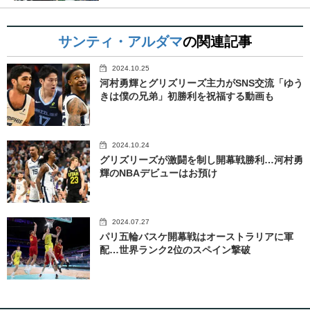
サンティ・アルダマ
の関連記事
2024.10.25
河村勇輝とグリズリーズ主力がSNS交流「ゆう
きは僕の兄弟」初勝利を祝福する動画も
2024.10.24
グリズリーズが激闘を制し開幕戦勝利…河村勇
輝のNBAデビューはお預け
2024.07.27
パリ五輪バスケ開幕戦はオーストラリアに軍
配…世界ランク2位のスペイン撃破