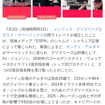
7月2日（現地時間同1日）、
メンフィス・グリズリーズ
と
ダラス・マーベリックス
の間でトレードが成立したこと
が、現地メディア『ESPN』のシャムズ・シャラニア記者
によって報じられた。報道によると、
サンティ・アルダマ
がマーベリックスに送られ、グリズリーズは対価として、
AJ・ジョンソン、2030年のゴールデンステイト・ウォリア
ーズのドラフト1巡目指名権（トップ20プロテクト）と、2
つの2巡目指名権を受け取ったとのことだ。
スペイン出身のアルダマは現在25歳で、213センチ98キ
ロのフォワード兼センター。2021年ドラフト全体30位でユ
タ・ジャズから指名を受け、そのあとグリズリーズがトレ
ードで交渉権を獲得した。2025－26シーズンは右ヒザの手
術の影響で43試合の出場にとどまったが、キャリアハイの