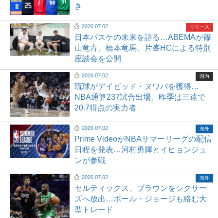
き
2026.07.02
リリース
日本バスケの未来を語る…ABEMAが篠
山竜青、橋本竜馬、片峯HCによる特別
座談会を公開
2026.07.02
国内
琉球がデイビッド・ヌワバを獲得…
NBA通算237試合出場、昨季は三遠で
20.7得点の実力者
2026.07.02
海外
Prime VideoがNBAサマーリーグの配信
日程を発表…河村勇輝とイヒョンジュ
ンが参戦
2026.07.02
海外
セルティックス、ブラウンをシクサー
ズへ放出…ポール・ジョージも絡む大
型トレード