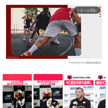
もっと読む
arrow_forward_ios
Powered by 
GliaStudios
Unmute