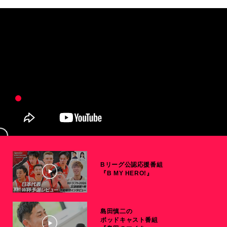
Bリーグ公認応援番組
『B MY HERO!』
島田慎二の
ポッドキャスト番組