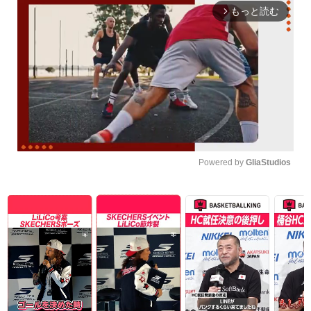
もっと読む
arrow_forward_ios
Powered by 
GliaStudios
Unmute