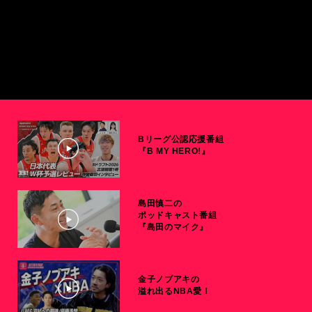
Bリーグ公認応援番組
『B MY HERO!』
島田慎二の
ポッドキャスト番組
『島田のマイク』
金子ノブアキの
溢れ出るNBA愛！