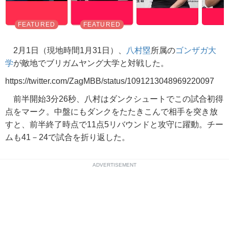
2月1日（現地時間1月31日）、
八村塁
所属の
ゴンザガ大
学
が敵地でブリガムヤング大学と対戦した。
https://twitter.com/ZagMBB/status/1091213048969220097
前半開始3分26秒、八村はダンクシュートでこの試合初得
点をマーク。中盤にもダンクをたたきこんで相手を突き放
すと、前半終了時点で11点5リバウンドと攻守に躍動。チー
ムも41－24で試合を折り返した。
ADVERTISEMENT