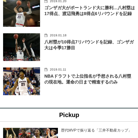
2019.01.20
ゴンザガ大がポートランド大に勝利…八村塁は
17得点、渡辺飛勇は8得点6リバウンドを記録
2019.01.18
八村塁が10得点7リバウンドを記録、ゴンザガ
大は今季17勝目
2019.01.11
NBAドラフトで上位指名が予想される八村塁
の現在地。運命の日まで精進するのみ
Pickup
歴代MVPで振り返る「三井不動産カップ」