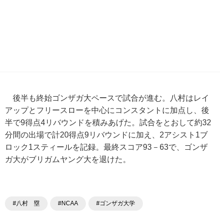
後半も終始ゴンザガ大ペースで試合が進む。八村はレイ
アップとフリースローを中心にコンスタントに加点し、後
半で9得点4リバウンドを積みあげた。試合をとおして約32
分間の出場で計20得点9リバウンドに加え、2アシスト1ブ
ロック1スティールを記録。最終スコア93－63で、ゴンザ
ガ大がブリガムヤング大を退けた。
#八村 塁
#NCAA
#ゴンザガ大学