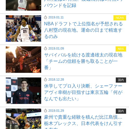
バウンドを記録
2019.01.11
NCAA
NBAドラフトで上位指名が予想される
八村塁の現在地。運命の日まで精進す
るのみ
2019.01.09
NBA
サバイバルを続ける渡邊雄太の現在地
「チームの信頼を勝ち取ることが一
番」
2018.12.28
国内
休学してプロ入り決断、シェーファー
アヴィ幸樹が目指すは東京五輪「何が
なんでも出たい」
2019.01.29
国内
豪州で貴重な経験を積んだ比江島慎…
栃木ブレックス、日本代表をけん引す