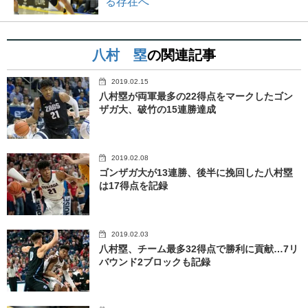
る存在へ
八村 塁
の関連記事
2019.02.15
八村塁が両軍最多の22得点をマークしたゴン
ザガ大、破竹の15連勝達成
2019.02.08
ゴンザガ大が13連勝、後半に挽回した八村塁
は17得点を記録
2019.02.03
八村塁、チーム最多32得点で勝利に貢献…7リ
バウンド2ブロックも記録