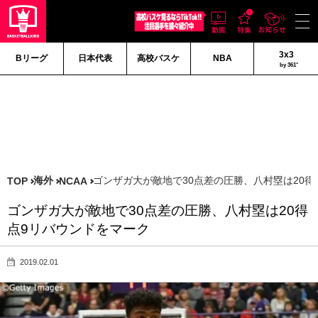
3x3
Bリーグ
日本代表
高校バスケ
NBA
by 361°
海外
ゴンザガ大が敵地で30点差の圧勝、八村塁は20得
TOP
NCAA
ゴンザガ大が敵地で30点差の圧勝、八村塁は20得
点9リバウンドをマーク
2019.02.01