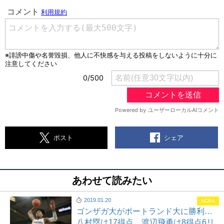
シェア
ポスト
あわせて読みたい
2019.01.20
NCAA
ゴンザガ大がポートランド大に勝利…
八村塁は17得点、渡辺飛勇は8得点6リ