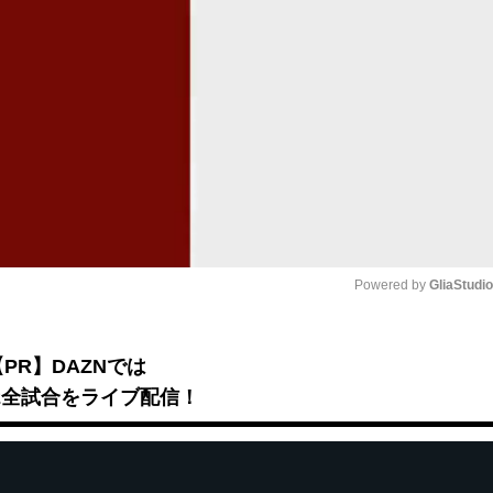
Powered by 
GliaStudi
Mute
【PR】DAZNでは
B2全試合をライブ配信！