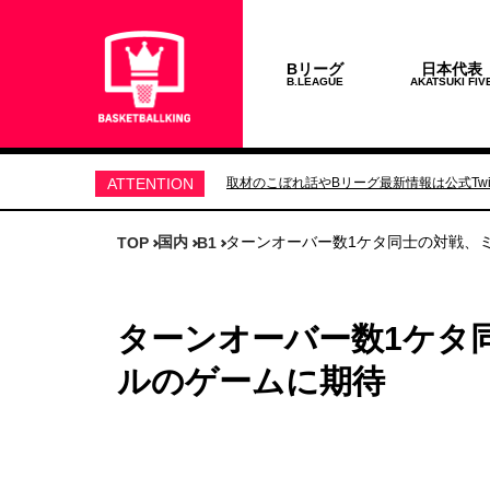
Bリーグ
日本代表
B.LEAGUE
AKATSUKI FIV
ATTENTION
取材のこぼれ話やBリーグ最新情報は公式Twit
国内
ターンオーバー数1ケタ同士の対戦、
TOP
B1
ターンオーバー数1ケタ
ルのゲームに期待