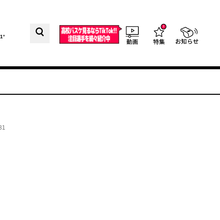
1°
31