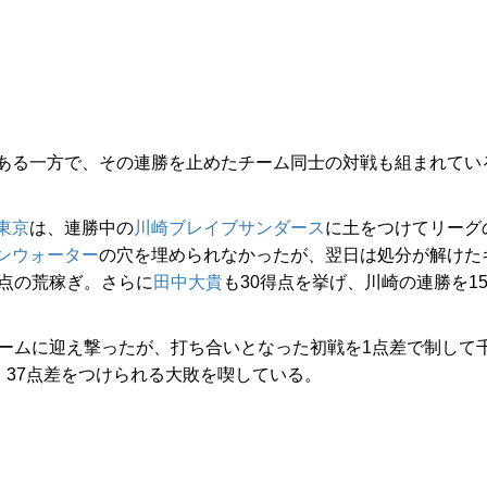
ある一方で、その連勝を止めたチーム同士の対戦も組まれてい
東京
は、連勝中の
川崎ブレイブサンダース
に土をつけてリーグ
ンウォーター
の穴を埋められなかったが、翌日は処分が解けた
得点の荒稼ぎ。さらに
田中大貴
も30得点を挙げ、川崎の連勝を1
ームに迎え撃ったが、打ち合いとなった初戦を1点差で制して
、37点差をつけられる大敗を喫している。