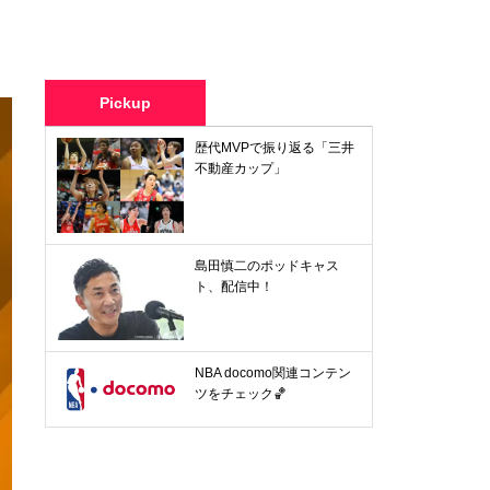
Pickup
歴代MVPで振り返る「三井
不動産カップ」
島田慎二のポッドキャス
ト、配信中！
NBA docomo関連コンテン
ツをチェック🏀