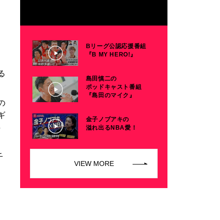
Bリーグ公認応援番組
『B MY HERO!』
る
島田慎二の
ポッドキャスト番組
『島田のマイク』
の
ギ
金子ノブアキの
5
溢れ出るNBA愛！
千
VIEW MORE