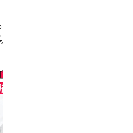
0
ム
る