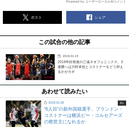
シェア
ポスト
この試合の他の記事
2019.01.15
2019年好発進の三遠ネオフェニックス、3
連勝へは川村卓也とコストナーをどう抑え
るかがカギ
その他
あわせて読みたい
2019.01.06
B1
“6人目”の新外国籍選手、ブランドン・
コストナーは横浜ビー・コルセアーズ
の救世主になれるか