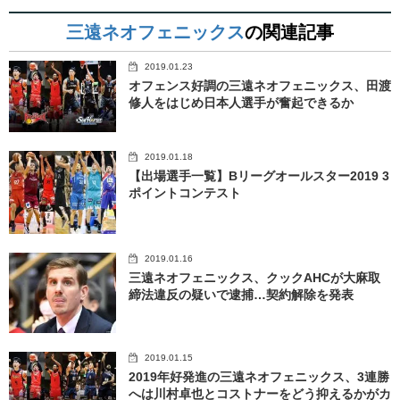
三遠ネオフェニックス
の関連記事
2019.01.23
オフェンス好調の三遠ネオフェニックス、田渡
修人をはじめ日本人選手が奮起できるか
2019.01.18
【出場選手一覧】Bリーグオールスター2019 3
ポイントコンテスト
2019.01.16
三遠ネオフェニックス、クックAHCが大麻取
締法違反の疑いで逮捕…契約解除を発表
2019.01.15
2019年好発進の三遠ネオフェニックス、3連勝
へは川村卓也とコストナーをどう抑えるかがカ