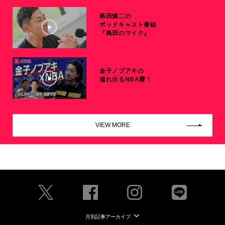
島田慎二の
ポッドキャスト番組
『島田のマイク』
金子ノブアキの
溢れ出るNBA愛！
VIEW MORE
月別記事アーカイブ