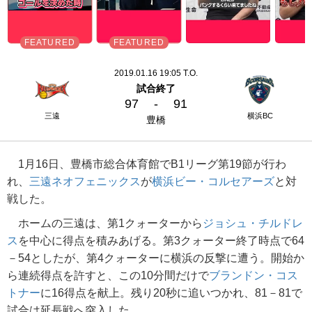
2019.01.16 19:05 T.O.
試合終了
97
-
91
三遠
横浜BC
豊橋
1月16日、豊橋市総合体育館でB1リーグ第19節が行わ
れ、
三遠ネオフェニックス
が
横浜ビー・コルセアーズ
と対
戦した。
ホームの三遠は、第1クォーターから
ジョシュ・チルドレ
ス
を中心に得点を積みあげる。第3クォーター終了時点で64
－54としたが、第4クォーターに横浜の反撃に遭う。開始か
ら連続得点を許すと、この10分間だけで
ブランドン・コス
トナー
に16得点を献上。残り20秒に追いつかれ、81－81で
試合は延長戦へ突入した。