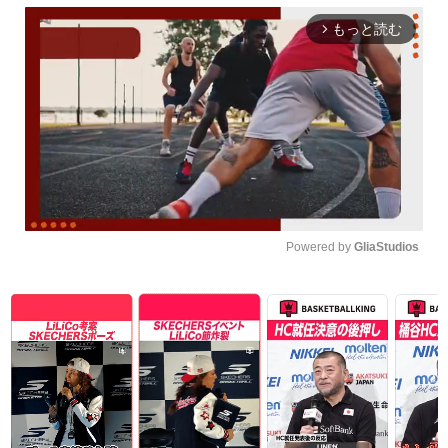
もっと読む
arrow_forward_ios
Powered by 
GliaStudios
Unmute