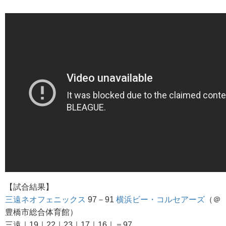
【試合結果】
三遠ネオフェニックス
97－91
横浜ビー・コルセアーズ
（＠
豊橋市総合体育館）
三遠｜19｜22｜23｜17｜16｜＝97