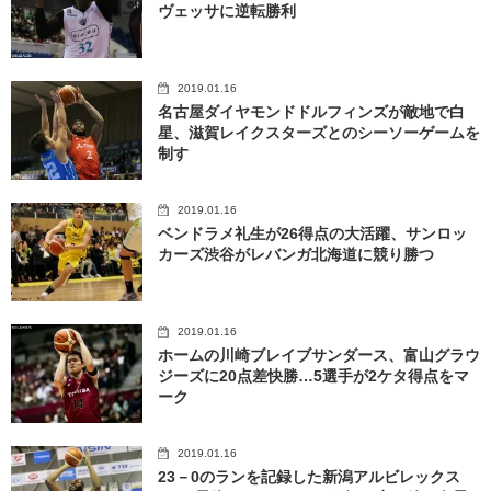
ヴェッサに逆転勝利
2019.01.16
名古屋ダイヤモンドドルフィンズが敵地で白
星、滋賀レイクスターズとのシーソーゲームを
制す
2019.01.16
ベンドラメ礼生が26得点の大活躍、サンロッ
カーズ渋谷がレバンガ北海道に競り勝つ
2019.01.16
ホームの川崎ブレイブサンダース、富山グラウ
ジーズに20点差快勝…5選手が2ケタ得点をマ
ーク
2019.01.16
23－0のランを記録した新潟アルビレックス