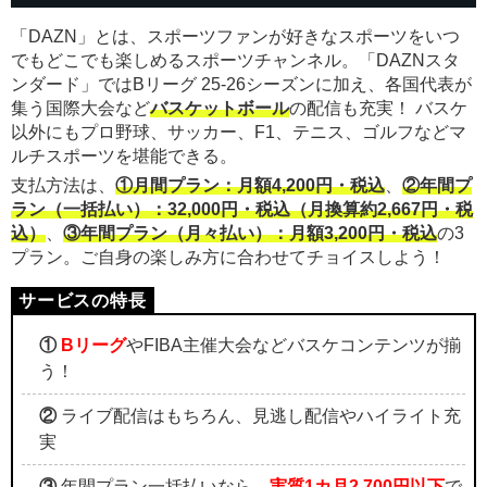
「DAZN」とは、スポーツファンが好きなスポーツをいつ
でもどこでも楽しめるスポーツチャンネル。「DAZNスタ
ンダード」ではBリーグ 25-26シーズンに加え、各国代表が
集う国際大会など
バスケットボール
の配信も充実！ バスケ
以外にもプロ野球、サッカー、F1、テニス、ゴルフなどマ
ルチスポーツを堪能できる。
支払方法は、
①月間プラン：月額4,200円・税込
、
②年間プ
ラン（一括払い）：32,000円・税込（月換算約2,667円・税
込）
、
③年間プラン（月々払い）：月額3,200円・税込
の3
プラン。ご自身の楽しみ方に合わせてチョイスしよう！
①
Bリーグ
やFIBA主催大会などバスケコンテンツが揃
う！
②
ライブ配信はもちろん、見逃し配信やハイライト充
実
③
年間プラン一括払いなら、
実質1カ月2,700円以下
で