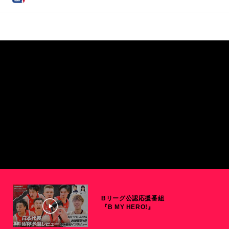
Bリーグ公認応援番組
『B MY HERO!』