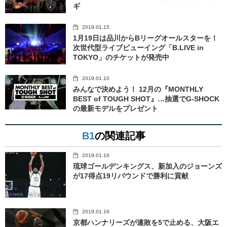
ギ
2019.01.15
1月19日は品川からBリーグオールスターを！
次世代型ライブビューイング「B.LIVE in
TOKYO」のチケットが発売中
2019.01.10
みんなで決めよう！ 12月の『MONTHLY
BEST of TOUGH SHOT』…抽選でG-SHOCK
の最新モデルをプレゼント
B1
の関連記事
2019.01.16
琉球ゴールデンキングス、新加入のジョーンズ
が17得点19リバウンドで勝利に貢献
2019.01.16
京都ハンナリーズが連敗を5で止める、大阪エ