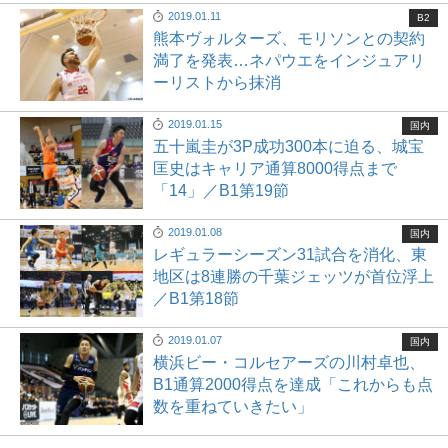
2019.01.11
B2
熊本ヴォルターズ、モリソンとの契約
満了を発表…ネパウエをインジュアリ
ーリストから抹消
2019.01.15
国内
五十嵐圭が3P成功300本に迫る、城宝
匡史はキャリア通算8000得点まで
「14」／B1第19節
2019.01.08
国内
レギュラーシーズン31試合を消化、東
地区は8連勝の千葉ジェッツが首位浮上
／B1第18節
2019.01.07
国内
横浜ビー・コルセアーズの川村卓也、
B1通算2000得点を達成「これからも点
数を重ねていきたい」