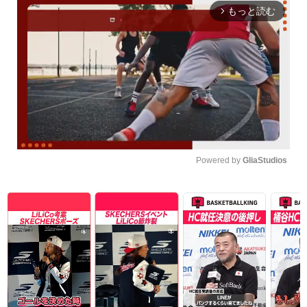
もっと読む
arrow_forward_ios
Powered by 
GliaStudios
Unmute