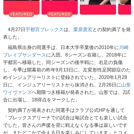
4月27日
宇都宮ブレックス
は、
栗原貴宏
との契約満了を発
表した。
福島県出身の同選手は、日本大学卒業後の2010年に
川崎
ブレイブサンダース
に入団。8シーズン在籍し、2018年に
宇都宮へ移籍した。同シーズンの後半戦に、右足の負傷
し、今季は開幕前の昨年9月13日に、左変形性足関節症のた
めインジュアリーリストに登録されていた。2020年1月28
日に、インジュアリーリストから抹消され、2月26日に
山形
ワイヴァンズ
へ期限つき移籍が発表された。山形では、2試
合に出場し、18得点をマークした。
契約満了が発表された同選手はクラブ公式HPを通して
「ブレックスアリーナでの試合は毎試合とても楽しい試合
でした。皆さんの声援を背に戦えなくなる事は寂しいです
が、またどこかで会える日を楽しみにしています」とコメ