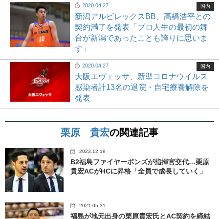
2020.04.27
国内
新潟アルビレックスBB、髙橋浩平との
契約満了を発表「プロ人生の最初の舞
台が新潟であったことも誇りに思いま
す」
2020.04.27
国内
大阪エヴェッサ、新型コロナウイルス
感染者計13名の退院・自宅療養解除を
発表
栗原 貴宏
の関連記事
2023.12.19
B2福島ファイヤーボンズが指揮官交代…栗原
貴宏ACがHCに昇格「全員で成長していく」
2021.05.31
福島が地元出身の栗原貴宏氏とAC契約を締結