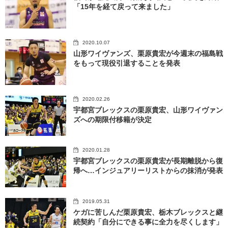
「15年を経て戻って来ました」
2020.10.07
山形ワイヴァンズ、栗原貴宏が今週末の福島戦
をもって現役引退することを発表
2020.02.26
宇都宮ブレックスの栗原貴宏、山形ワイヴァン
ズへの期限付移籍が決定
2020.01.28
宇都宮ブレックスの栗原貴宏が長期離脱から復
帰へ…インジュアリーリストからの抹消が発表
2019.05.31
ケガに苦しんだ栗原貴宏、栃木ブレックスと継
続契約「自分にできる事に全力を尽くします」