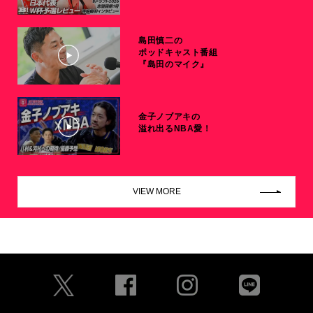
島田慎二の
ポッドキャスト番組
『島田のマイク』
金子ノブアキの
溢れ出るNBA愛！
VIEW MORE