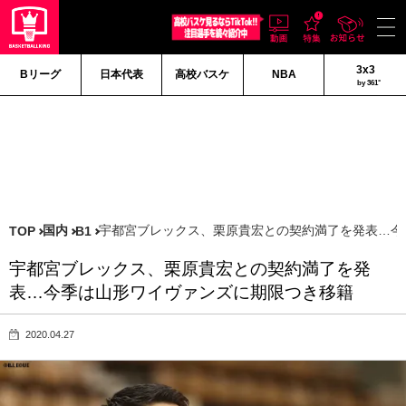
3x3
Bリーグ
日本代表
高校バスケ
NBA
by 361°
国内
宇都宮ブレックス、栗原貴宏との契約満了を発表…今
TOP
B1
宇都宮ブレックス、栗原貴宏との契約満了を発
表…今季は山形ワイヴァンズに期限つき移籍
2020.04.27