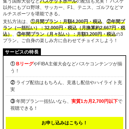
集う国際大会など
バスケットボール
の配信も充実！ バスケ
以外にもプロ野球、サッカー、F1、テニス、ゴルフなどマ
ルチスポーツを堪能できる。
支払方法は、
①月間プラン：月額4,200円・税込
、
②年間プ
ラン（一括払い）：32,000円・税込（月換算約2,667円・税
込）
、
③年間プラン（月々払い）：月額3,200円・税込
の3
プラン。ご自身の楽しみ方に合わせてチョイスしよう！
①
Bリーグ
やFIBA主催大会などバスケコンテンツが揃
う！
②
ライブ配信はもちろん、見逃し配信やハイライト充
実
③
年間プラン一括払いなら、
実質1カ月2,700円以下
で
視聴できる！
お申し込みはこちら！