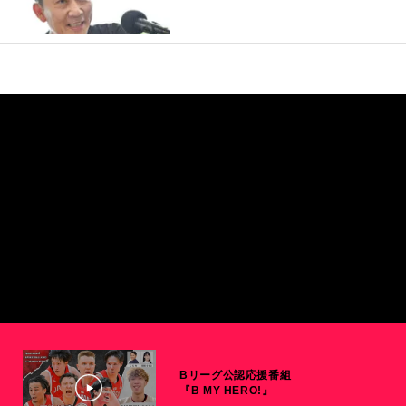
Bリーグ公認応援番組
『B MY HERO!』