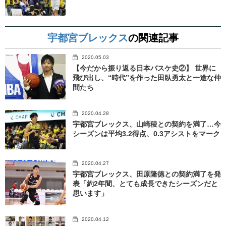
宇都宮ブレックス
の関連記事
2020.05.03
【今だから振り返る日本バスケ史②】 世界に
飛び出し、“時代”を作った田臥勇太と一途な仲
間たち
2020.04.28
宇都宮ブレックス、山崎稜との契約を満了…今
シーズンは平均3.2得点、0.3アシストをマーク
2020.04.27
宇都宮ブレックス、田原隆徳との契約満了を発
表「約2年間、とても成長できたシーズンだと
思います」
2020.04.12