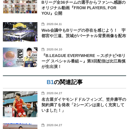
Bリーグ全36チームの選手からファンへ感謝の
オリジナル動画『FROM PLAYERS, FOR
YOU』公開
2020.04.11
Web会議中もBリーグの存在を感じよう！ 宇
都宮や三遠、茨城がバーチャル背景画像を配布
2020.04.10
『B.LEAGUE EVERYWHERE ～スポナビ×Bリ
ーグ スペシャル番組～』第3回配信は比江島慎
が生出演！
B1
の関連記事
2020.04.27
名古屋ダイヤモンドドルフィンズ、笠井康平の
契約満了を発表「2シーズンは楽しく充実して
いました！」
2020.04.27