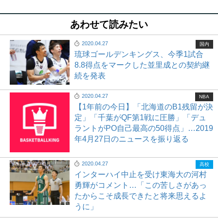
あわせて読みたい
2020.04.27
国内
琉球ゴールデンキングス、今季1試合
8.8得点をマークした並里成との契約継
続を発表
2020.04.27
NBA
【1年前の今日】「北海道のB1残留が決
定」「千葉がQF第1戦に圧勝」「デュ
ラントがPO自己最高の50得点」…2019
年4月27日のニュースを振り返る
2020.04.27
高校
インターハイ中止を受け東海大の河村
勇輝がコメント…「この苦しさがあっ
たからこそ成長できたと将来思えるよ
うに」