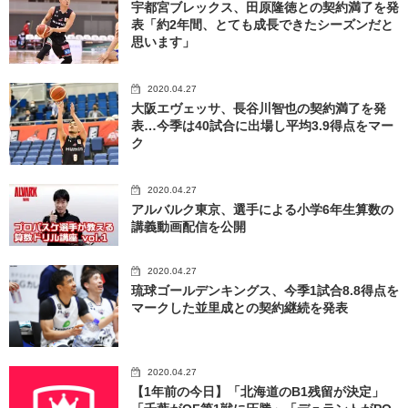
宇都宮ブレックス、田原隆徳との契約満了を発
表「約2年間、とても成長できたシーズンだと
思います」
2020.04.27
大阪エヴェッサ、長谷川智也の契約満了を発
表…今季は40試合に出場し平均3.9得点をマー
ク
2020.04.27
アルバルク東京、選手による小学6年生算数の
講義動画配信を公開
2020.04.27
琉球ゴールデンキングス、今季1試合8.8得点を
マークした並里成との契約継続を発表
2020.04.27
【1年前の今日】「北海道のB1残留が決定」