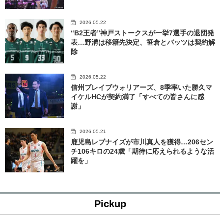
2026.05.22
“B2王者”神戸ストークスが一挙7選手の退団発
表…野溝は移籍先決定、笹倉とバッツは契約解
除
2026.05.22
信州ブレイブウォリアーズ、8季率いた勝久マ
イケルHCが契約満了「すべての皆さんに感
謝」
2026.05.21
鹿児島レブナイズが市川真人を獲得…206セン
チ106キロの24歳「期待に応えられるような活
躍を」
Pickup