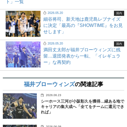
ト」一覧
2026.05.20
国内
細谷将司、新天地は鹿児島レブナイズ
に決定「最高の『SHOWTIME』をお見
せします」
2026.05.20
国内
満田丈太郎が福井ブローウィンズに残
留…退団発表から一転、「イレギュラ
ー」な再契約
福井ブローウィンズ
の関連記事
2026.06.23
シーホース三河が小阪彰久を獲得…縁ある地で
キャリアの集大成へ「全てをチームに還元でき
れば」
2026.06.09