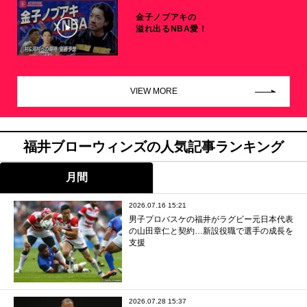
金子ノブアキの
溢れ出るNBA愛！
VIEW MORE
福井ブローウィンズの人気記事ランキング
月間
2026.07.16 15:21
男子プロバスケの福井がラグビー元日本代表
の山田章仁と契約…新設役職で選手の成長を
支援
2026.07.28 15:37