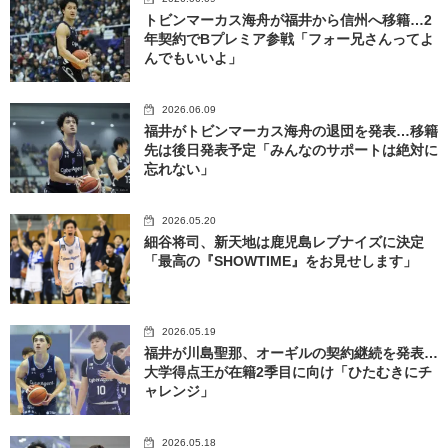
トビンマーカス海舟が福井から信州へ移籍…2
年契約でBプレミア参戦「フォー兄さんってよ
んでもいいよ」
2026.06.09
福井がトビンマーカス海舟の退団を発表…移籍
先は後日発表予定「みんなのサポートは絶対に
忘れない」
2026.05.20
細谷将司、新天地は鹿児島レブナイズに決定
「最高の『SHOWTIME』をお見せします」
2026.05.19
福井が川島聖那、オーギルの契約継続を発表…
大学得点王が在籍2季目に向け「ひたむきにチ
ャレンジ」
2026.05.18