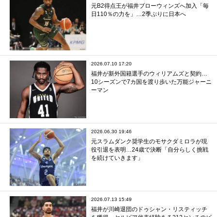
元B2得点王が福井ブローウィンズへ加入「毎
日110％の力を」…2季ぶりに日本へ
2026.07.10 17:20
福井が新外国籍選手のウィリアムズと契約…
10シーズンで7カ国を渡り歩いた万能ジャーニ
ーマン
2026.06.30 19:46
元スラムダンク奨学生のモサクダミロラが現
役引退を表明…24歳で決断「自分らしく挑戦
を続けていきます」
2026.07.13 15:49
福井が川崎退団のドゥシャン・リスティッチ