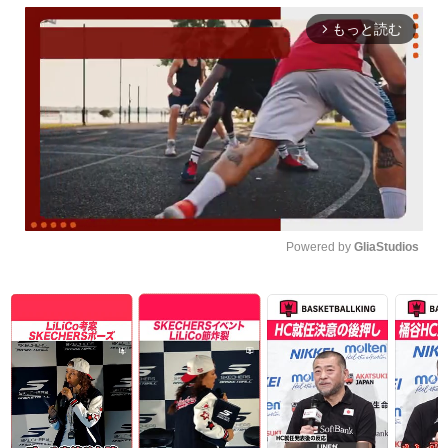
もっと読む
arrow_forward_ios
Powered by 
GliaStudios
Unmute