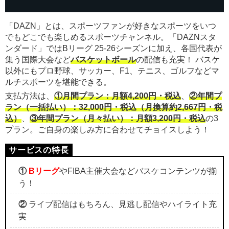
「DAZN」とは、スポーツファンが好きなスポーツをいつ
でもどこでも楽しめるスポーツチャンネル。「DAZNスタ
ンダード」ではBリーグ 25-26シーズンに加え、各国代表が
集う国際大会など
バスケットボール
の配信も充実！ バスケ
以外にもプロ野球、サッカー、F1、テニス、ゴルフなどマ
ルチスポーツを堪能できる。
支払方法は、
①月間プラン：月額4,200円・税込
、
②年間プ
ラン（一括払い）：32,000円・税込（月換算約2,667円・税
込）
、
③年間プラン（月々払い）：月額3,200円・税込
の3
プラン。ご自身の楽しみ方に合わせてチョイスしよう！
①
Bリーグ
やFIBA主催大会などバスケコンテンツが揃
う！
②
ライブ配信はもちろん、見逃し配信やハイライト充
実