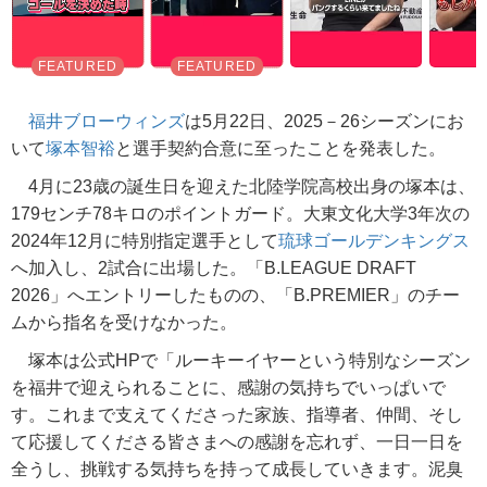
福井ブローウィンズ
は5月22日、2025－26シーズンにお
いて
塚本智裕
と選手契約合意に至ったことを発表した。
4月に23歳の誕生日を迎えた北陸学院高校出身の塚本は、
179センチ78キロのポイントガード。大東文化大学3年次の
2024年12月に特別指定選手として
琉球ゴールデンキングス
へ加入し、2試合に出場した。「B.LEAGUE DRAFT
2026」へエントリーしたものの、「B.PREMIER」のチー
ムから指名を受けなかった。
塚本は公式HPで「ルーキーイヤーという特別なシーズン
を福井で迎えられることに、感謝の気持ちでいっぱいで
す。これまで支えてくださった家族、指導者、仲間、そし
て応援してくださる皆さまへの感謝を忘れず、一日一日を
全うし、挑戦する気持ちを持って成長していきます。泥臭