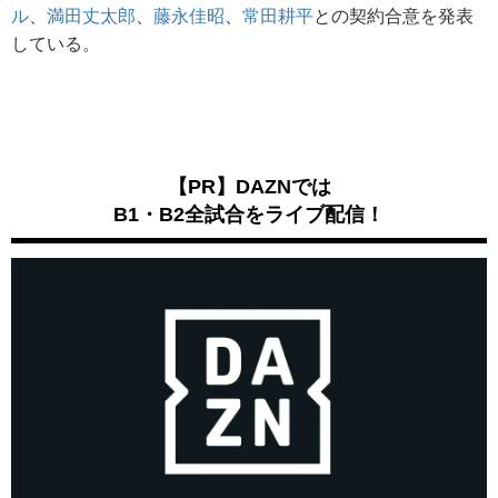
ル
、
満田丈太郎
、
藤永佳昭
、
常田耕平
との契約合意を発表
している。
【PR】DAZNでは
B1・B2全試合をライブ配信！