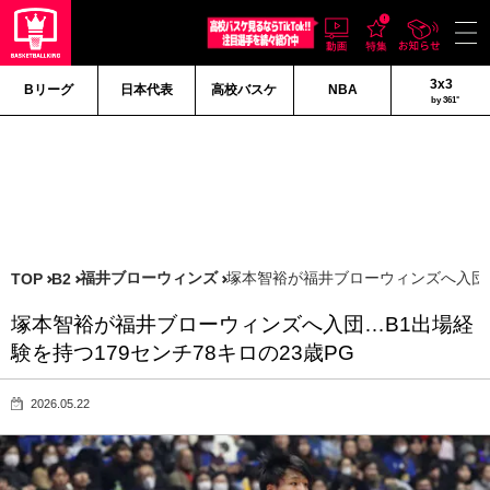
3x3
Bリーグ
日本代表
高校バスケ
NBA
by 361°
福井ブローウィンズ
塚本智裕が福井ブローウィンズへ入団…B
TOP
B2
塚本智裕が福井ブローウィンズへ入団…B1出場経
験を持つ179センチ78キロの23歳PG
2026.05.22