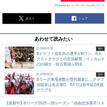
シェア
ポスト
あわせて読みたい
2026.01.30
国内
Bドラフト指名外の選手がBワン、Bネ
クストクラブとの交渉解禁…インカレV
の白鷗大・佐古竜誠ら95名
2026.05.22
国内
Bリーグ来場者数が歴代最多に…クラブ
別最多は名古屋D、B2では前年比2倍超
クラブも
【更新中】Bリーグ2025－26シーズン「自由交渉選手リス