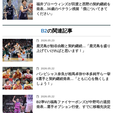
福井ブローウィンズが田渡と西野の契約継続を
発表…36歳のベテラン残留「僕についてきて
ください」
B2
の関連記事
2026.05.23
鹿児島が飴谷由毅と契約継続…「鹿児島を盛り
上げていければと思います！」
2026.05.22
バンビシャス奈良が相馬卓弥や本多純平ら一挙
6選手と契約継続発表…「ともに心を熱くしま
しょう！」
2026.05.22
B2準Vの福島ファイヤーボンズが中野司の退団
発表…選手オプション行使、すでに移籍先決定