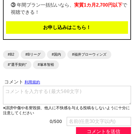
③
年間プラン一括払いなら、
実質1カ月2,700円以下
で
視聴できる！
お申し込みはこちら！
#B2
#Bリーグ
#国内
#福井ブローウィンズ
#“選手契約”
#塚本智裕