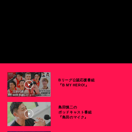
Bリーグ公認応援番組
『B MY HERO!』
島田慎二の
ポッドキャスト番組
『島田のマイク』