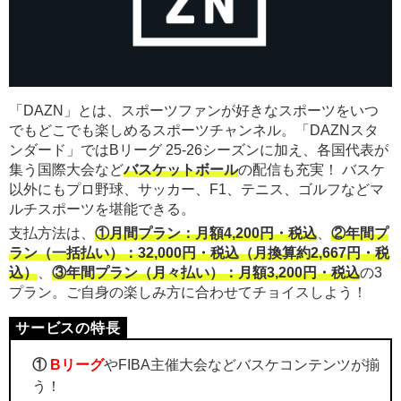
「DAZN」とは、スポーツファンが好きなスポーツをいつ
でもどこでも楽しめるスポーツチャンネル。「DAZNスタ
ンダード」ではBリーグ 25-26シーズンに加え、各国代表が
集う国際大会など
バスケットボール
の配信も充実！ バスケ
以外にもプロ野球、サッカー、F1、テニス、ゴルフなどマ
ルチスポーツを堪能できる。
支払方法は、
①月間プラン：月額4,200円・税込
、
②年間プ
ラン（一括払い）：32,000円・税込（月換算約2,667円・税
込）
、
③年間プラン（月々払い）：月額3,200円・税込
の3
プラン。ご自身の楽しみ方に合わせてチョイスしよう！
①
Bリーグ
やFIBA主催大会などバスケコンテンツが揃
う！