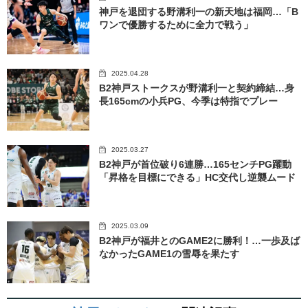
神戸を退団する野溝利一の新天地は福岡…「B
ワンで優勝するために全力で戦う」
2025.04.28
B2神戸ストークスが野溝利一と契約締結…身
長165cmの小兵PG、今季は特指でプレー
2025.03.27
B2神戸が首位破り6連勝…165センチPG躍動
「昇格を目標にできる」HC交代し逆襲ムード
2025.03.09
B2神戸が福井とのGAME2に勝利！…一歩及ば
なかったGAME1の雪辱を果たす