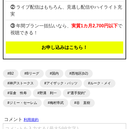
②
ライブ配信はもちろん、見逃し配信やハイライト充
実
③
年間プラン一括払いなら、
実質1カ月2,700円以下
で
視聴できる！
お申し込みはこちら！
#B2
#Bリーグ
#国内
#西地区(b2)
#神戸ストークス
#アイザック・バッツ
#ルーク・メイ
#笹倉 怜寿
#野溝 利一
#“選手契約”
#ジミー・セーレム
#梅村帝武
#谷 直樹