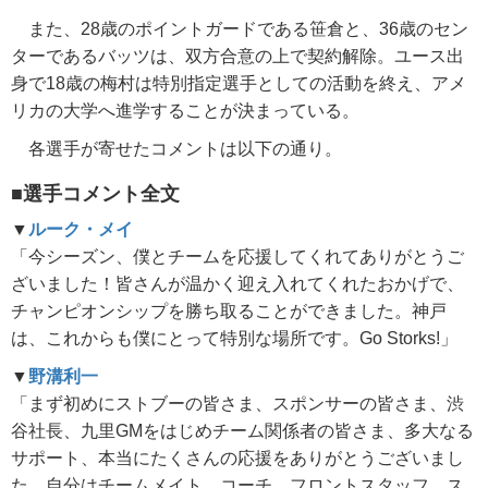
また、28歳のポイントガードである笹倉と、36歳のセン
ターであるバッツは、双方合意の上で契約解除。ユース出
身で18歳の梅村は特別指定選手としての活動を終え、アメ
リカの大学へ進学することが決まっている。
各選手が寄せたコメントは以下の通り。
■選手コメント全文
▼
ルーク・メイ
「今シーズン、僕とチームを応援してくれてありがとうご
ざいました！皆さんが温かく迎え入れてくれたおかげで、
チャンピオンシップを勝ち取ることができました。神戸
は、これからも僕にとって特別な場所です。Go Storks!」
▼
野溝利一
「まず初めにストブーの皆さま、スポンサーの皆さま、渋
谷社長、九里GMをはじめチーム関係者の皆さま、多大なる
サポート、本当にたくさんの応援をありがとうございまし
た。自分はチームメイト、コーチ、フロントスタッフ、ス