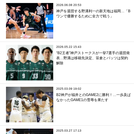
2026.06.08 20:53
神戸を退団する野溝利一の新天地は福岡…「B
ワンで優勝するために全力で戦う」
2026.05.22 15:43
“B2王者”神戸ストークスが一挙7選手の退団発
表…野溝は移籍先決定、笹倉とバッツは契約
解除
2025.03.09 19:02
B2神戸が福井とのGAME2に勝利！…一歩及ば
なかったGAME1の雪辱を果たす
2025.03.27 17:13