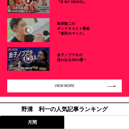
『B MY HERO!』
島田慎二の
ポッドキャスト番組
『島田のマイク』
金子ノブアキの
溢れ出るNBA愛！
VIEW MORE
野溝 利一の人気記事ランキング
月間