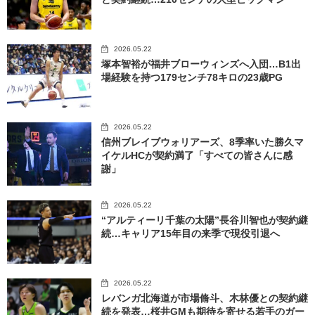
2026.05.22
塚本智裕が福井ブローウィンズへ入団…B1出
場経験を持つ179センチ78キロの23歳PG
2026.05.22
信州ブレイブウォリアーズ、8季率いた勝久マ
イケルHCが契約満了「すべての皆さんに感
謝」
2026.05.22
“アルティーリ千葉の太陽”長谷川智也が契約継
続…キャリア15年目の来季で現役引退へ
2026.05.22
レバンガ北海道が市場脩斗、木林優との契約継
続を発表…桜井GMも期待を寄せる若手のガー