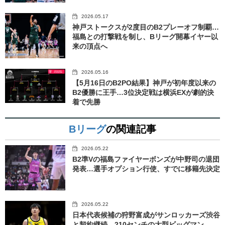
2026.05.17
神戸ストークスが2度目のB2プレーオフ制覇…
福島との打撃戦を制し、Bリーグ開幕イヤー以
来の頂点へ
2026.05.16
【5月16日のB2PO結果】神戸が初年度以来の
B2優勝に王手…3位決定戦は横浜EXが劇的決
着で先勝
Bリーグ
の関連記事
2026.05.22
B2準Vの福島ファイヤーボンズが中野司の退団
発表…選手オプション行使、すでに移籍先決定
2026.05.22
日本代表候補の狩野富成がサンロッカーズ渋谷
と契約継続…210センチの大型ビッグマン