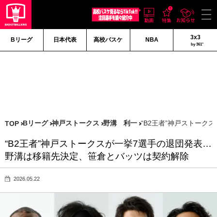
3x3
Bリーグ
日本代表
高校バスケ
NBA
by 361°
Bリーグ
神戸ストークス
野溝 利一
“B2王者”神戸ストー
TOP
“B2王者”神戸ストークスが一挙7選手の退団発表…
野溝は移籍先決定、笹倉とバッツは契約解除
2026.05.22