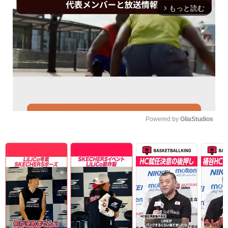
もっと読む
arrow_forward_ios
Powered by 
GliaStudios
Unmute