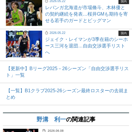
2026.05.22
国内
レバンガ北海道が市場脩斗、木林優と
の契約継続を発表…桜井GMも期待を寄
せる若手のガードとビッグマン
2026.05.22
国内
ジェイク・レイマンが3季在籍のシーホ
ース三河を退団…自由交渉選手リスト
へ
【更新中】Bリーグ2025－26シーズン「自由交渉選手リス
ト」一覧
【一覧】B1クラブ2025-26シーズン最終ロスターの去就ま
とめ
野溝 利一
の関連記事
2026.06.08