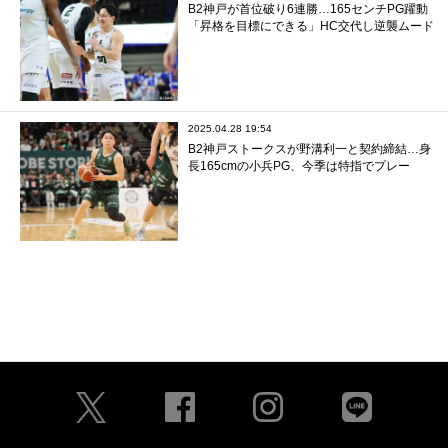
B2神戸が首位破り6連勝…165センチPG躍動
「昇格を目標にできる」HC交代し逆襲ムード
2025.04.28 19:54
B2神戸ストークスが野溝利一と契約締結…身
長165cmの小兵PG、今季は特指でプレー