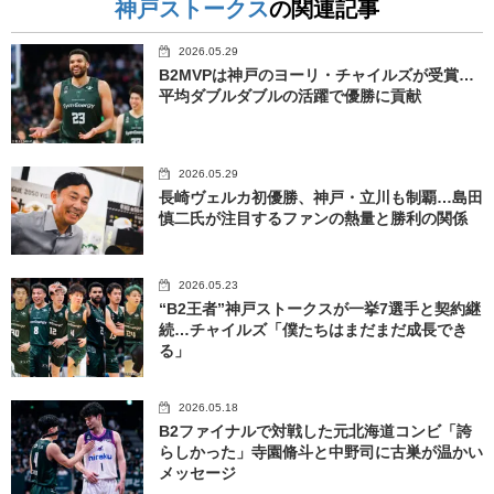
神戸ストークス
の関連記事
2026.05.29
B2MVPは神戸のヨーリ・チャイルズが受賞…
平均ダブルダブルの活躍で優勝に貢献
2026.05.29
長崎ヴェルカ初優勝、神戸・立川も制覇…島田
慎二氏が注目するファンの熱量と勝利の関係
2026.05.23
“B2王者”神戸ストークスが一挙7選手と契約継
続…チャイルズ「僕たちはまだまだ成長でき
る」
2026.05.18
B2ファイナルで対戦した元北海道コンビ「誇
らしかった」寺園脩斗と中野司に古巣が温かい
メッセージ