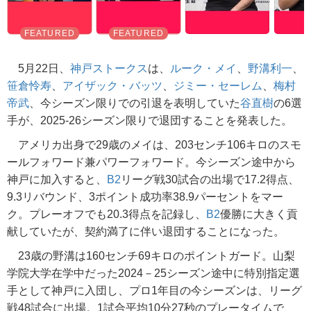
5月22日、
神戸ストークス
は、
ルーク・メイ
、
野溝利一
、
笹倉怜寿
、
アイザック・バッツ
、
ジミー・セーレム
、
梅村
帝武
、今シーズン限りでの引退を表明していた
谷直樹
の6選
手が、2025-26シーズン限りで退団することを発表した。
アメリカ出身で29歳のメイは、203センチ106キロのスモ
ールフォワード兼パワーフォワード。今シーズン途中から
神戸に加入すると、
B2
リーグ戦30試合の出場で17.2得点、
9.3リバウンド、3ポイント成功率38.9パーセントをマー
ク。プレーオフでも20.3得点を記録し、
B2
優勝に大きく貢
献していたが、契約満了に伴い退団することになった。
23歳の野溝は160センチ69キロのポイントガード。山梨
学院大学在学中だった2024－25シーズン途中に特別指定選
手として神戸に入団し、プロ1年目の今シーズンは、リーグ
戦48試合に出場。1試合平均10分27秒のプレータイムで、