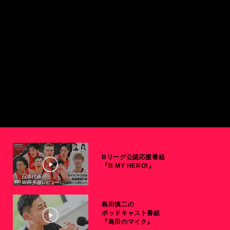
Bリーグ公認応援番組
『B MY HERO!』
島田慎二の
ポッドキャスト番組
『島田のマイク』