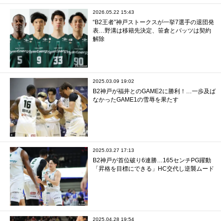
2026.05.22 15:43
“B2王者”神戸ストークスが一挙7選手の退団発
表…野溝は移籍先決定、笹倉とバッツは契約
解除
2025.03.09 19:02
B2神戸が福井とのGAME2に勝利！…一歩及ば
なかったGAME1の雪辱を果たす
2025.03.27 17:13
B2神戸が首位破り6連勝…165センチPG躍動
「昇格を目標にできる」HC交代し逆襲ムード
2025.04.28 19:54