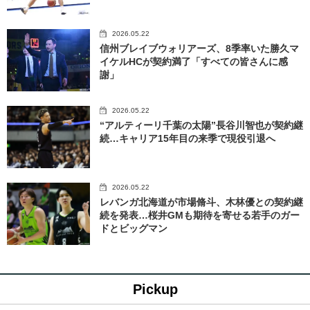
2026.05.22
信州ブレイブウォリアーズ、8季率いた勝久マ
イケルHCが契約満了「すべての皆さんに感
謝」
2026.05.22
“アルティーリ千葉の太陽”長谷川智也が契約継
続…キャリア15年目の来季で現役引退へ
2026.05.22
レバンガ北海道が市場脩斗、木林優との契約継
続を発表…桜井GMも期待を寄せる若手のガー
ドとビッグマン
Pickup