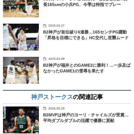
長165cmの小兵PG、今季は特指でプレー
2025.03.27
B2神戸が首位破り6連勝…165センチPG躍動
「昇格を目標にできる」HC交代し逆襲ムード
2025.03.09
B2神戸が福井とのGAME2に勝利！…一歩及ば
なかったGAME1の雪辱を果たす
神戸ストークス
の関連記事
2026.05.29
B2MVPは神戸のヨーリ・チャイルズが受賞…
平均ダブルダブルの活躍で優勝に貢献