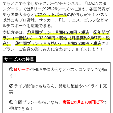
でもどこでも楽しめるスポーツチャンネル。「DAZNスタ
ンダード」ではBリーグ 25-26シーズンに加え、各国代表が
集う国際大会など
バスケットボール
の配信も充実！ バスケ
以外にもプロ野球、サッカー、F1、テニス、ゴルフなどマ
ルチスポーツを堪能できる。
支払方法は、
①月間プラン：月額4,200円・税込
、
②年間プ
ラン（一括払い）：32,000円・税込（月換算約2,667円・税
込）
、
③年間プラン（月々払い）：月額3,200円・税込
の3
プラン。ご自身の楽しみ方に合わせてチョイスしよう！
①
Bリーグ
やFIBA主催大会などバスケコンテンツが揃
う！
②
ライブ配信はもちろん、見逃し配信やハイライト充
実
③
年間プラン一括払いなら、
実質1カ月2,700円以下
で
視聴できる！