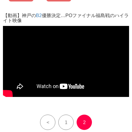
【動画】神戸の
B2
優勝決定…POファイナル福島戦のハイラ
イト映像
<
1
2