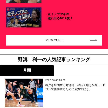
金子ノブアキの
溢れ出るNBA愛！
VIEW MORE
野溝 利一の人気記事ランキング
月間
2026.06.08 20:53
神戸を退団する野溝利一の新天地は福岡…「B
ワンで優勝するために全力で戦う」