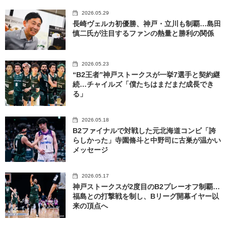
2026.05.29
長崎ヴェルカ初優勝、神戸・立川も制覇…島田
慎二氏が注目するファンの熱量と勝利の関係
2026.05.23
“B2王者”神戸ストークスが一挙7選手と契約継
続…チャイルズ「僕たちはまだまだ成長でき
る」
2026.05.18
B2ファイナルで対戦した元北海道コンビ「誇
らしかった」寺園脩斗と中野司に古巣が温かい
メッセージ
2026.05.17
神戸ストークスが2度目のB2プレーオフ制覇…
福島との打撃戦を制し、Bリーグ開幕イヤー以
来の頂点へ