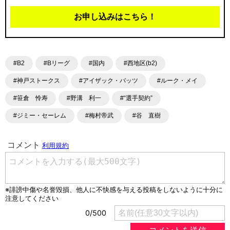
お申し込みはこちら！
#B2
#Bリーグ
#国内
#西地区(b2)
#神戸ストークス
#アイザック・バッツ
#ルーク・メイ
#笹倉 怜寿
#野溝 利一
#“選手契約”
#ジミー・セーレム
#梅村帝武
#谷 直樹