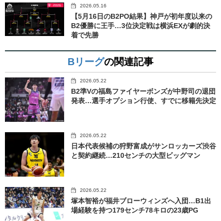
2026.05.16
【5月16日のB2PO結果】神戸が初年度以来の
B2優勝に王手…3位決定戦は横浜EXが劇的決
着で先勝
Bリーグ
の関連記事
2026.05.22
B2準Vの福島ファイヤーボンズが中野司の退団
発表…選手オプション行使、すでに移籍先決定
2026.05.22
日本代表候補の狩野富成がサンロッカーズ渋谷
と契約継続…210センチの大型ビッグマン
2026.05.22
塚本智裕が福井ブローウィンズへ入団…B1出
場経験を持つ179センチ78キロの23歳PG