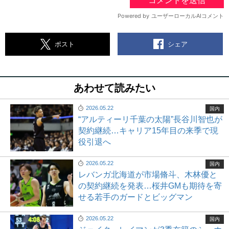
シェア
ポスト
あわせて読みたい
2026.05.22
国内
“アルティーリ千葉の太陽”長谷川智也が
契約継続…キャリア15年目の来季で現
役引退へ
2026.05.22
国内
レバンガ北海道が市場脩斗、木林優と
の契約継続を発表…桜井GMも期待を寄
せる若手のガードとビッグマン
2026.05.22
国内