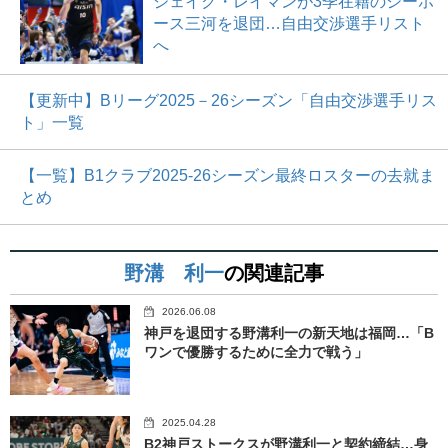
ジェイク・レイマンが3季在籍のシーホ
ース三河を退団…自由交渉選手リスト
へ
【更新中】Bリーグ2025－26シーズン「自由交渉選手リス
ト」一覧
【一覧】B1クラブ2025-26シーズン最終ロスターの去就ま
とめ
野溝 利一
の関連記事
2026.06.08
神戸を退団する野溝利一の新天地は福岡…「B
ワンで優勝するために全力で戦う」
2025.04.28
B2神戸ストークスが野溝利一と契約締結…身