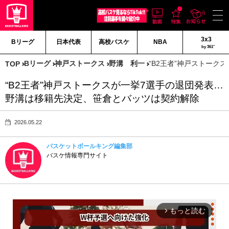
3x3
Bリーグ
日本代表
高校バスケ
NBA
by 361°
Bリーグ
神戸ストークス
野溝 利一
“B2王者”神戸ストー
TOP
“B2王者”神戸ストークスが一挙7選手の退団発表…
野溝は移籍先決定、笹倉とバッツは契約解除
2026.05.22
バスケットボールキング編集部
バスケ情報専門サイト
もっと読む
arrow_forward_ios