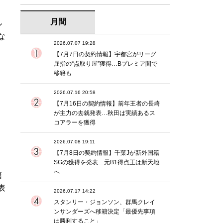
月間
ル
な
2026.07.07 19:28
【7月7日の契約情報】宇都宮がリーグ
屈指の“点取り屋”獲得…Bプレミア間で
移籍も
2026.07.16 20:58
【7月16日の契約情報】前年王者の長崎
が主力の去就発表…秋田は実績あるス
コアラーを獲得
2026.07.08 19:11
【7月8日の契約情報】千葉Jが新外国籍
SGの獲得を発表…元B1得点王は新天地
へ
籍
表
2026.07.17 14:22
スタンリー・ジョンソン、群馬クレイ
ンサンダーズへ移籍決定「最優先事項
は勝利すること」