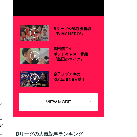
Bリーグ公認応援番組
『B MY HERO!』
島田慎二の
ポッドキャスト番組
『島田のマイク』
金子ノブアキの
溢れ出るNBA愛！
VIEW MORE
ッ
コ
ア
コ
Bリーグの人気記事ランキング