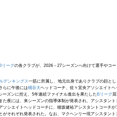
Bリーグ
の各クラブが、2026－27シーズンへ向けて選手やコー
ルデンキングス
一筋に所属し、地元出身でありクラブの顔とし
さらに午後には
桶谷大
ヘッドコーチ、佐々宜央アソシエイトヘ
シーズンに控え、5年連続ファイナル進出を果たした
Bリーグ
屈
また夜には、来シーズンの指導体制が発表され、アシスタント
アソシエイトヘッドコーチに、穂坂健祐アシスタントコーチが
とがそれぞれ発表された。なお、マクヘンリー現アシスタント