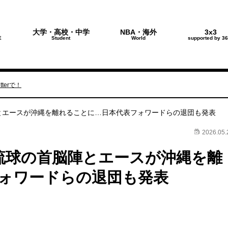
大学・高校・中学
NBA・海外
3x3
E
Student
World
supported by 36
terで！
陣とエースが沖縄を離れることに…日本代表フォワードらの退団も発表
2026.05.
】琉球の首脳陣とエースが沖縄を離
ォワードらの退団も発表