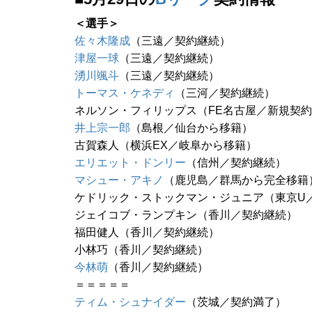
＜選手＞
佐々木隆成
（三遠／契約継続）
津屋一球
（三遠／契約継続）
湧川颯斗
（三遠／契約継続）
トーマス・ケネディ
（三河／契約継続）
ネルソン・フィリップス（FE名古屋／新規契
井上宗一郎
（島根／仙台から移籍）
古賀森人（横浜EX／岐阜から移籍）
エリエット・ドンリー
（信州／契約継続）
マシュー・アキノ
（鹿児島／群馬から完全移籍
ケドリック・ストックマン・ジュニア（東京U
ジェイコブ・ランプキン（香川／契約継続）
福田健人（香川／契約継続）
小林巧（香川／契約継続）
今林萌
（香川／契約継続）
＝＝＝＝＝
ティム・シュナイダー
（茨城／契約満了）