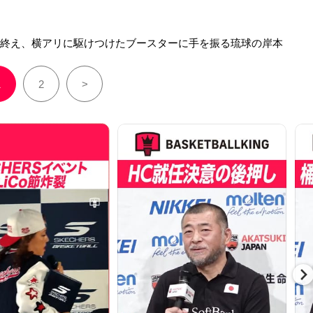
を終え、横アリに駆けつけたブースターに手を振る琉球の岸本
1
2
>