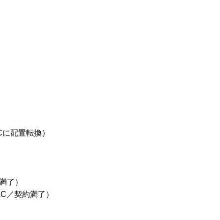
Cに配置転換）
）
満了）
AC／契約満了）