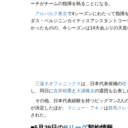
ーチがチームの指揮を執ることになる。
アルバルク東京
で4シーズンにわたって指揮
ダス・ベルジニンカイティスアシスタントコー
かったものの、今シーズンは14大会ぶりの天
三遠ネオフェニックス
は、日本代表候補の
佐
し、同日に
吉井裕鷹
と
大浦颯太
の退団も公表し
その他、日本代表経験を持つビッグマン2人
が決定したほか、
マシュー・アキノ
は
群馬クレ
された。
■5月29日の
Bリーグ
契約情報