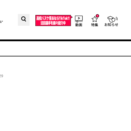
1°
29