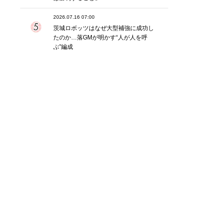
2026.07.16 07:00
茨城ロボッツはなぜ大型補強に成功し
たのか…落GMが明かす“人が人を呼
ぶ”編成