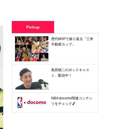
Pickup
歴代MVPで振り返る「三井
不動産カップ」
島田慎二のポッドキャス
ト、配信中！
NBA docomo関連コンテン
ツをチェック🏀