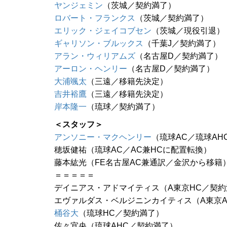
ヤンジェミン
（茨城／契約満了）
ロバート・フランクス
（茨城／契約満了）
エリック・ジェイコブセン
（茨城／現役引退）
ギャリソン・ブルックス
（千葉J／契約満了）
アラン・ウィリアムズ
（名古屋D／契約満了）
アーロン・ヘンリー
（名古屋D／契約満了）
大浦颯太
（三遠／移籍先決定）
吉井裕鷹
（三遠／移籍先決定）
岸本隆一
（琉球／契約満了）
＜スタッフ＞
アンソニー・マクヘンリー
（琉球AC／琉球AH
穂坂健祐（琉球AC／AC兼HCに配置転換）
藤本紘光（FE名古屋AC兼通訳／金沢から移籍
＝＝＝＝＝
デイニアス・アドマイティス（A東京HC／契約
エヴァルダス・ベルジニンカイティス（A東京
桶谷大
（琉球HC／契約満了）
佐々宜央（琉球AHC／契約満了）