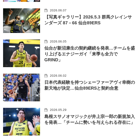
2026.06.07
【写真ギャラリー】2026.5.3 群馬クレインサ
ンダーズ 87－66 仙台89ERS
2026.06.05
仙台が新沼康生の契約継続を発表…チームを盛
り上げるエナジーガイ「来季も全力で
GRIND」
2026.06.02
日本代表経験を持つシェーファーアヴィ幸樹の
新天地が決定…仙台89ERSと契約合意
2026.05.29
島根スサノオマジックが井上宗一郎の新規加入
を発表…「チームに勢いを与えられる存在に」