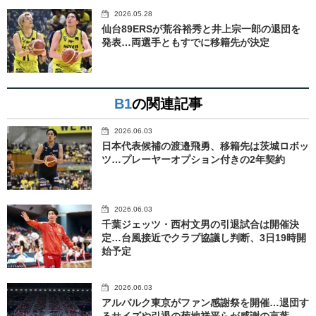
2026.05.28
仙台89ERSが荒谷裕秀と井上宗一郎の退団を
発表…両選手ともすでに移籍先が決定
B1
の関連記事
2026.06.03
日本代表候補の渡邉飛勇、移籍先は茨城ロボッ
ツ…プレーヤーオプション付きの2年契約
2026.06.03
千葉ジェッツ・西村文男の引退試合は開催決
定…台風接近でクラブ協議し判断、3日19時開
始予定
2026.06.03
アルバルク東京がファン感謝祭を開催…退団す
るサイズや引退の菊地祥平らが感謝の言葉