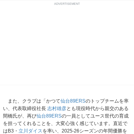
ADVERTISEMENT
また、クラブは「かつて
仙台89ERS
のトップチームを率
い、代表取締役社長
志村雄彦
とも現役時代から親交のある
間橋氏が、再び
仙台89ERS
の一員としてユース世代の育成
を担ってくれることを、大変心強く感じています。直近で
はB3・
立川ダイス
を率い、2025-26シーズンの年間優勝を