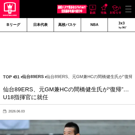
3x3
Bリーグ
日本代表
高校バスケ
NBA
by 361°
仙台89ERS
仙台89ERS、元GM兼HCの間橋健生氏が“復帰
TOP
B1
仙台89ERS、元GM兼HCの間橋健生氏が“復帰”…
U18指揮官に就任
2026.06.03