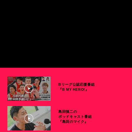
Bリーグ公認応援番組
『B MY HERO!』
島田慎二の
ポッドキャスト番組
『島田のマイク』