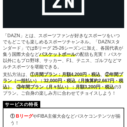
「DAZN」とは、スポーツファンが好きなスポーツをいつ
でもどこでも楽しめるスポーツチャンネル。「DAZNスタ
ンダード」ではBリーグ 25-26シーズンに加え、各国代表が
集う国際大会など
バスケットボール
の配信も充実！ バスケ
以外にもプロ野球、サッカー、F1、テニス、ゴルフなどマ
ルチスポーツを堪能できる。
支払方法は、
①月間プラン：月額4,200円・税込
、
②年間プ
ラン（一括払い）：32,000円・税込（月換算約2,667円・税
込）
、
③年間プラン（月々払い）：月額3,200円・税込
の3
プラン。ご自身の楽しみ方に合わせてチョイスしよう！
①
Bリーグ
やFIBA主催大会などバスケコンテンツが揃
う！