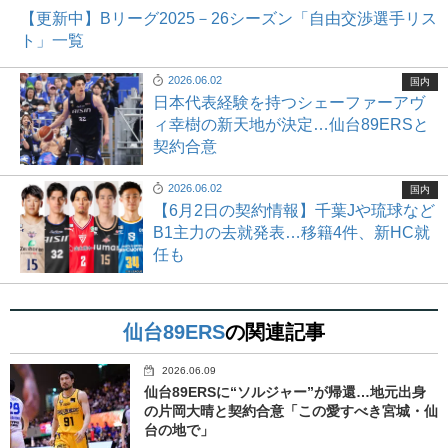
【更新中】Bリーグ2025－26シーズン「自由交渉選手リス
ト」一覧
2026.06.02
国内
日本代表経験を持つシェーファーアヴ
ィ幸樹の新天地が決定…仙台89ERSと
契約合意
2026.06.02
国内
【6月2日の契約情報】千葉Jや琉球など
B1主力の去就発表…移籍4件、新HC就
任も
仙台89ERS
の関連記事
2026.06.09
仙台89ERSに“ソルジャー”が帰還…地元出身
の片岡大晴と契約合意「この愛すべき宮城・仙
台の地で」