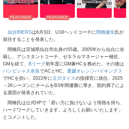
仙台89ERS
は6月3日、U18ヘッドコーチに
間橋健生
氏が
就任することを発表した。
間橋氏は宮城県仙台市出身の55歳。2005年から仙台に在
籍し、アシスタントコーチ、ゼネラルマネージャー補佐、
GMを経て、
Bリーグ
初年度にGM兼HCを務めた。その後は
バンビシャス奈良
でACとHC、
愛媛オレンジバイキングス
でHCを担い、2022年に
立川ダイス
の指揮官に就任。2025
－26シーズンにチームをB3年間優勝に導き、契約満了によ
る退団が発表されていた。
間橋氏は公式HPで「若い力に負けないよう情熱を持ち、
ハードワークしていきます。よろしくお願いいたします」
とコメントした。