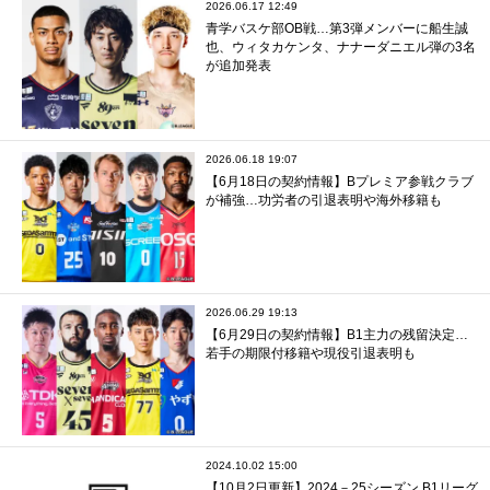
2026.06.17 12:49
青学バスケ部OB戦…第3弾メンバーに船生誠
也、ウィタカケンタ、ナナーダニエル弾の3名
が追加発表
2026.06.18 19:07
【6月18日の契約情報】Bプレミア参戦クラブ
が補強…功労者の引退表明や海外移籍も
2026.06.29 19:13
【6月29日の契約情報】B1主力の残留決定…
若手の期限付移籍や現役引退表明も
2024.10.02 15:00
【10月2日更新】2024－25シーズン B1リーグ