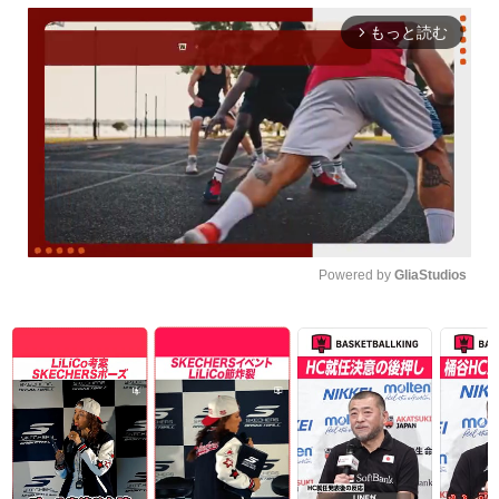
もっと読む
arrow_forward_ios
Powered by 
GliaStudios
Unmute