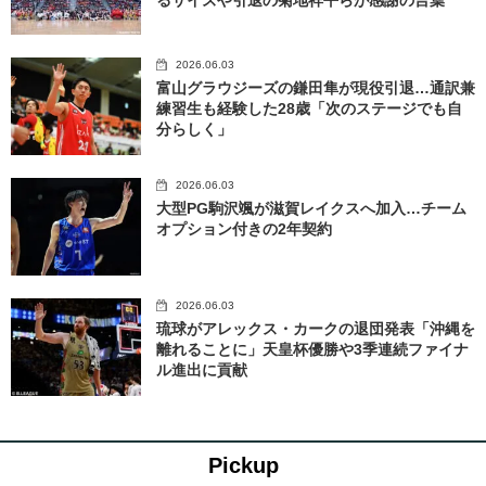
2026.06.03
富山グラウジーズの鎌田隼が現役引退…通訳兼
練習生も経験した28歳「次のステージでも自
分らしく」
2026.06.03
大型PG駒沢颯が滋賀レイクスへ加入…チーム
オプション付きの2年契約
2026.06.03
琉球がアレックス・カークの退団発表「沖縄を
離れることに」天皇杯優勝や3季連続ファイナ
ル進出に貢献
Pickup