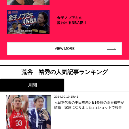
金子ノブアキの
溢れ出るNBA愛！
VIEW MORE
荒谷 裕秀の人気記事ランキング
月間
2024.09.10 15:41
元日本代表の中田珠未とB1長崎の荒谷裕秀が
結婚「家族になりました」2ショットで報告