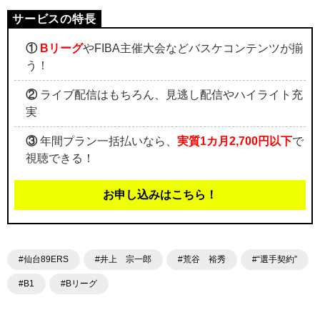
①
Bリーグ
やFIBA主催大会などバスケコンテンツが揃
う！
②
ライブ配信はもちろん、見逃し配信やハイライト充
実
③
年間プラン一括払いなら、
実質1カ月2,700円以下
で
視聴できる！
お申し込みはこちら！
#仙台89ERS
#井上 宗一郎
#荒谷 裕秀
#“選手契約”
#B1
#Bリーグ