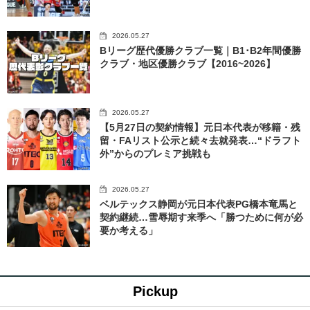
2026.05.27
Bリーグ歴代優勝クラブ一覧｜B1･B2年間優勝
クラブ・地区優勝クラブ【2016~2026】
2026.05.27
【5月27日の契約情報】元日本代表が移籍・残
留・FAリスト公示と続々去就発表…“ドラフト
外”からのプレミア挑戦も
2026.05.27
ベルテックス静岡が元日本代表PG橋本竜馬と
契約継続…雪辱期す来季へ「勝つために何が必
要か考える」
Pickup