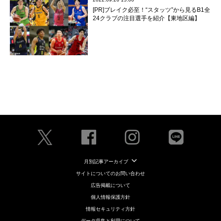
[PR]ブレイク必至！“スタッツ”から見るB1全
24クラブの注目選手を紹介【東地区編】
月別記事アーカイブ
サイトについてのお問い合わせ
広告掲載について
個人情報保護方針
情報セキュリティ方針
データ収集と利用について