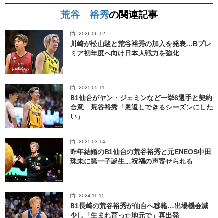
荒谷 裕秀
の関連記事
2026.06.12
川崎が松山駿と荒谷裕秀の加入を発表…Bプレ
ミア初年度へ向け日本人戦力を強化
2025.05.11
B1仙台がヤン・ジェミンなど一挙6選手と契約
合意…荒谷裕秀「恩返しできるシーズンにした
い」
2025.03.14
昨年結婚のB1仙台の荒谷裕秀と元ENEOS中田
珠未に第一子誕生…祝福の声寄せられる
2024.11.15
B1長崎の荒谷裕秀が仙台へ移籍…出場機会減
少し「生まれ育った地元で」再出発