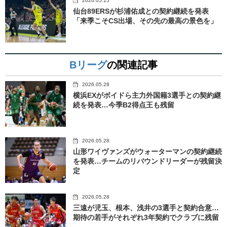
2026.05.15
仙台89ERSが杉浦佑成との契約継続を発表
「来季こそCS出場、その先の最高の景色を」
Bリーグ
の関連記事
2026.05.28
横浜EXがボイドら主力外国籍3選手との契約継
続を発表…今季B2得点王も残留
2026.05.28
山形ワイヴァンズがウォーターマンの契約継続
を発表…チームのリバウンドリーダーが残留決
定
2026.05.28
三遠が児玉、根本、浅井の3選手と契約合意…
期待の若手がそれぞれ3年契約でクラブに残留