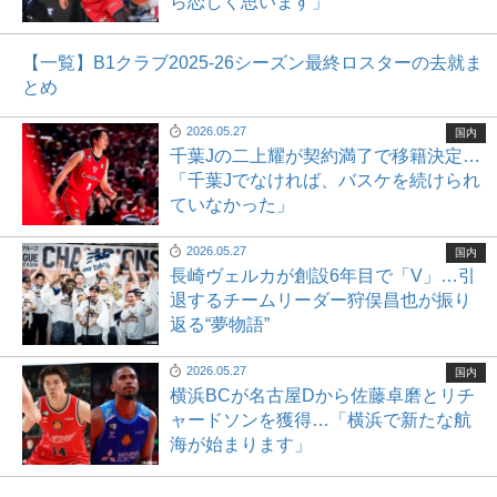
ら恋しく思います」
【一覧】B1クラブ2025-26シーズン最終ロスターの去就ま
とめ
2026.05.27
国内
千葉Jの二上耀が契約満了で移籍決定…
「千葉Jでなければ、バスケを続けられ
ていなかった」
2026.05.27
国内
長崎ヴェルカが創設6年目で「V」…引
退するチームリーダー狩俣昌也が振り
返る“夢物語”
2026.05.27
国内
横浜BCが名古屋Dから佐藤卓磨とリチ
ャードソンを獲得…「横浜で新たな航
海が始まります」