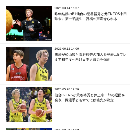
2025.03.14 15:57
昨年結婚のB1仙台の荒谷裕秀と元ENEOS中田
珠未に第一子誕生…祝福の声寄せられる
2026.06.12 14:06
川崎が松山駿と荒谷裕秀の加入を発表…Bプレ
ミア初年度へ向け日本人戦力を強化
2026.05.28 12:56
仙台89ERSが荒谷裕秀と井上宗一郎の退団を
発表…両選手ともすでに移籍先が決定
2022.09.26 15:00