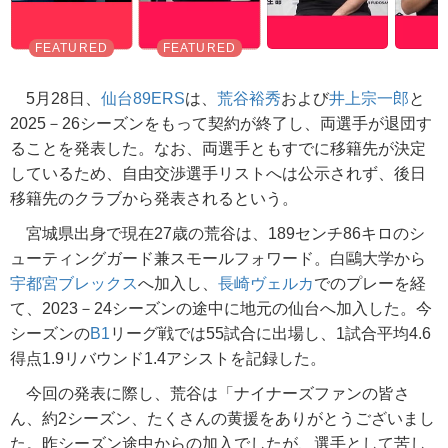
5月28日、
仙台89ERS
は、
荒谷裕秀
および
井上宗一郎
と
2025－26シーズンをもって契約が終了し、両選手が退団す
ることを発表した。なお、両選手ともすでに移籍先が決定
しているため、自由交渉選手リストへは公示されず、後日
移籍先のクラブから発表されるという。
宮城県出身で現在27歳の荒谷は、189センチ86キロのシ
ューティングガード兼スモールフォワード。白鷗大学から
宇都宮ブレックス
へ加入し、
長崎ヴェルカ
でのプレーを経
て、2023－24シーズンの途中に地元の仙台へ加入した。今
シーズンの
B1
リーグ戦では55試合に出場し、1試合平均4.6
得点1.9リバウンド1.4アシストを記録した。
今回の発表に際し、荒谷は「ナイナーズファンの皆さ
ん、約2シーズン、たくさんの黄援をありがとうございまし
た。昨シーズン途中からの加入でしたが、選手として苦し