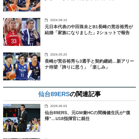
2024.09.10
元日本代表の中田珠未とB1長崎の荒谷裕秀が
結婚「家族になりました」2ショットで報告
2024.05.20
長崎が荒谷裕秀ら3選手と契約継続…新アリー
ナ待望「誇りに思う」「楽しみ」
仙台89ERS
の関連記事
2026.06.03
仙台89ERS、元GM兼HCの間橋健生氏が“復
帰”…U18指揮官に就任