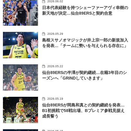
2026.06.02
日本代表経験を持つシェーファーアヴィ幸樹の
新天地が決定…仙台89ERSと契約合意
2026.05.29
島根スサノオマジックが井上宗一郎の新規加入
を発表…「チームに勢いを与えられる存在に」
2026.05.22
仙台89ERSの半澤が契約継続…在籍3年目のシ
ーズンへ「GRINDしていきます」
2026.05.19
仙台89ERSが岡島和真との契約継続を発表…
B1初挑戦で58戦出場、Bプレミア参戦見据え
成長誓う