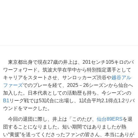
東京都出身で現在27歳の井上は、201センチ105キロのパ
ワーフォワード。筑波大学在学中から特別指定選手として
キャリアをスタートさせ、サンロッカーズ渋谷や
越谷アル
ファーズ
でのプレーを経て、2025－26シーズンから仙台へ
加入した。日本代表としての活動歴も持ち、今シーズンの
B1
リーグ戦では53試合に出場し、1試合平均2.1得点1.2リバ
ウンドをマークした。
今回の退団に際し、井上は「このたび、
仙台89ERS
を退
団することになりました。短い期間ではありましたが熱
い“黄援”を送ってくださったファンの皆さん、本当にありが