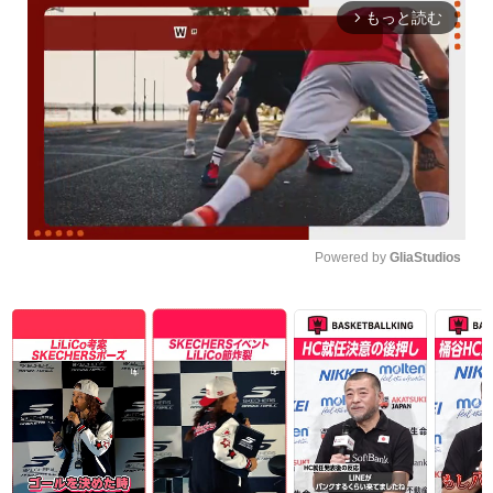
もっと読む
arrow_forward_ios
Powered by 
GliaStudios
Unmute