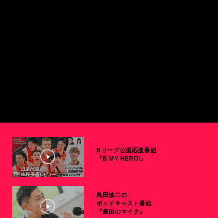
Bリーグ公認応援番組
『B MY HERO!』
島田慎二の
ポッドキャスト番組
『島田のマイク』