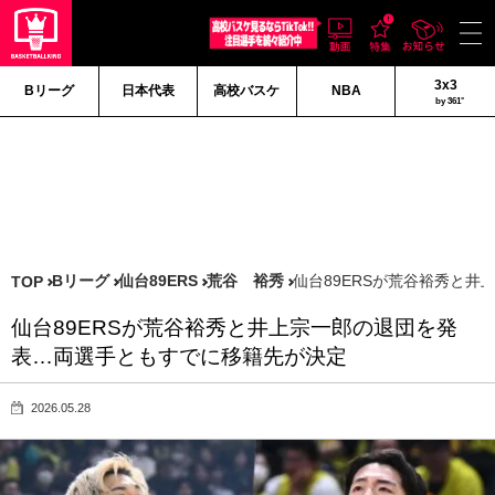
3x3
Bリーグ
日本代表
高校バスケ
NBA
by 361°
Bリーグ
仙台89ERS
荒谷 裕秀
仙台89ERSが荒谷裕秀と
TOP
仙台89ERSが荒谷裕秀と井上宗一郎の退団を発
表…両選手ともすでに移籍先が決定
2026.05.28