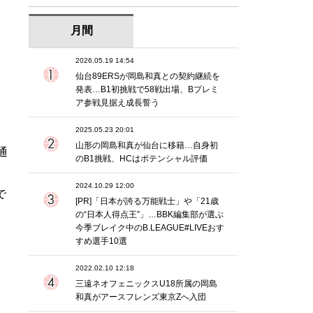
月間
2026.05.19 14:54
仙台89ERSが岡島和真との契約継続を
発表…B1初挑戦で58戦出場、Bプレミ
ア参戦見据え成長誓う
2025.05.23 20:01
山形の岡島和真が仙台に移籍…自身初
通
のB1挑戦、HCはポテンシャル評価
2024.10.29 12:00
で
[PR]「日本が誇る万能戦士」や「21歳
の“日本人得点王”」…BBK編集部が選ぶ
今季ブレイク中のB.LEAGUE#LIVEおす
すめ選手10選
2022.02.10 12:18
三遠ネオフェニックスU18所属の岡島
和真がアースフレンズ東京Zへ入団