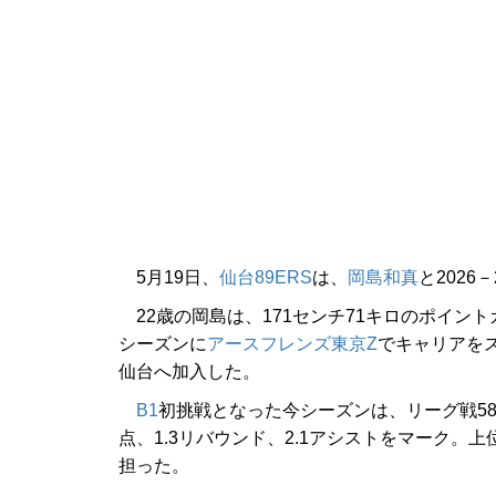
5月19日、
仙台89ERS
は、
岡島和真
と202
22歳の岡島は、171センチ71キロのポイント
シーズンに
アースフレンズ東京Z
でキャリアを
仙台へ加入した。
B1
初挑戦となった今シーズンは、リーグ戦58
点、1.3リバウンド、2.1アシストをマーク
担った。