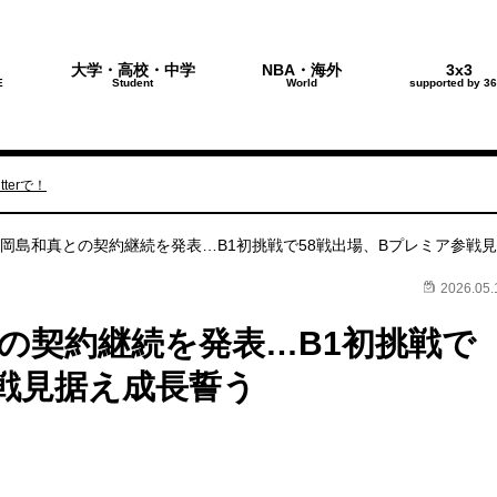
大学・高校・中学
NBA・海外
3x3
E
Student
World
supported by 36
terで！
Sが岡島和真との契約継続を発表…B1初挑戦で58戦出場、Bプレミア参戦
2026.05.
との契約継続を発表…B1初挑戦で
参戦見据え成長誓う