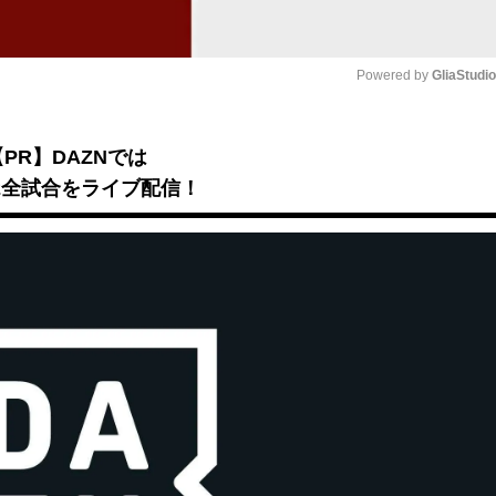
Powered by 
GliaStudi
Mute
【PR】DAZNでは
B2全試合をライブ配信！