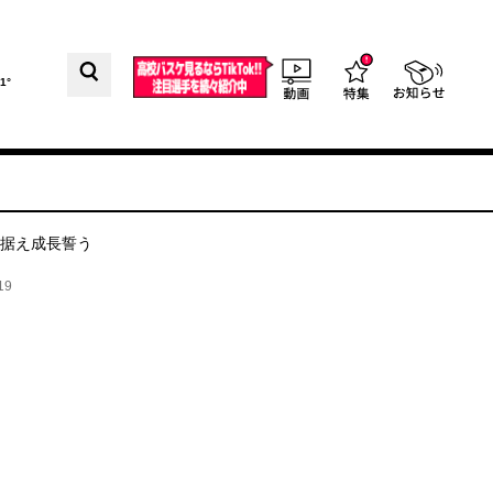
1°
見据え成長誓う
19