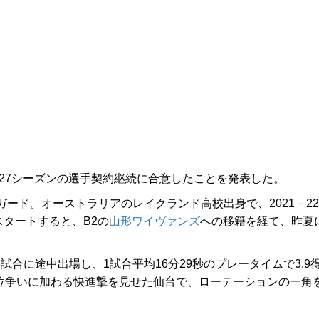
6－27シーズンの選手契約継続に合意したことを発表した。
ガード。オーストラリアのレイクランド高校出身で、2021－22
スタートすると、B2の
山形ワイヴァンズ
への移籍を経て、昨夏
試合に途中出場し、1試合平均16分29秒のプレータイムで3.9
。上位争いに加わる快進撃を見せた仙台で、ローテーションの一角