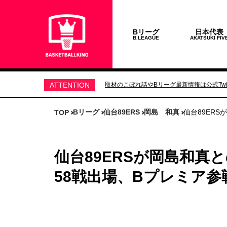
Bリーグ
日本代表
B.LEAGUE
AKATSUKI FIV
ATTENTION
取材のこぼれ話やBリーグ最新情報は公式Twit
Bリーグ
仙台89ERS
岡島 和真
仙台89ER
TOP
仙台89ERSが岡島和真
58戦出場、Bプレミア