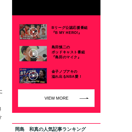
Bリーグ公認応援番組
『B MY HERO!』
島田慎二の
ポッドキャスト番組
『島田のマイク』
金子ノブアキの
溢れ出るNBA愛！
に
VIEW MORE
得
を
岡島 和真の人気記事ランキング