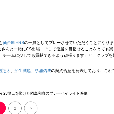
も
仙台89ERS
の一員としてプレーさせていただくことになりま
なさんと一緒にCS出場、そして優勝を目指せることをとても楽
、チームに少しでも貢献できるよう頑張ります」と、クラブを
辺翔太
、
船生誠也
、
杉浦佑成
の契約合意を発表しており、これ
ハイ25得点を挙げた岡島和真のプレーハイライト映像
1
2
>