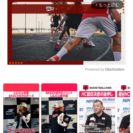
もっと読む
arrow_forward_ios
Powered by 
GliaStudios
Unmute