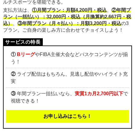
ルチスポーツを堪能できる。
支払方法は、
①月間プラン：月額4,200円・税込
、
②年間プ
ラン（一括払い）：32,000円・税込（月換算約2,667円・税
込）
、
③年間プラン（月々払い）：月額3,200円・税込
の3
プラン。ご自身の楽しみ方に合わせてチョイスしよう！
①
Bリーグ
やFIBA主催大会などバスケコンテンツが揃
う！
②
ライブ配信はもちろん、見逃し配信やハイライト充
実
③
年間プラン一括払いなら、
実質1カ月2,700円以下
で
視聴できる！
お申し込みはこちら！