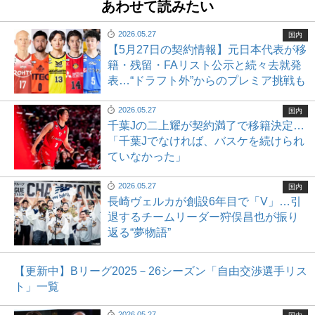
あわせて読みたい
2026.05.27
国内
【5月27日の契約情報】元日本代表が移
籍・残留・FAリスト公示と続々去就発
表…“ドラフト外”からのプレミア挑戦も
2026.05.27
国内
千葉Jの二上耀が契約満了で移籍決定…
「千葉Jでなければ、バスケを続けられ
ていなかった」
2026.05.27
国内
長崎ヴェルカが創設6年目で「V」…引
退するチームリーダー狩俣昌也が振り
返る“夢物語”
【更新中】Bリーグ2025－26シーズン「自由交渉選手リス
ト」一覧
2026.05.27