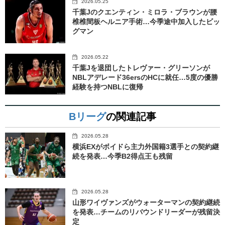
2026.05.25
千葉Jのクエンティン・ミロラ・ブラウンが腰
椎椎間板ヘルニア手術…今季途中加入したビッ
グマン
2026.05.22
千葉Jを退団したトレヴァー・グリーソンが
NBLアデレード36ersのHCに就任…5度の優勝
経験を持つNBLに復帰
Bリーグ
の関連記事
2026.05.28
横浜EXがボイドら主力外国籍3選手との契約継
続を発表…今季B2得点王も残留
2026.05.28
山形ワイヴァンズがウォーターマンの契約継続
を発表…チームのリバウンドリーダーが残留決
定