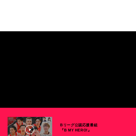
Bリーグ公認応援番組
『B MY HERO!』