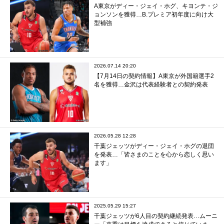
A東京がディー・ジェイ・ホグ、キヨンテ・ジ
ョンソンを獲得…B.プレミア初年度に向け大
型補強
2026.07.14 20:20
【7月14日の契約情報】A東京が外国籍選手2
名を獲得…金沢は代表経験者との契約発表
2026.05.28 12:28
千葉ジェッツがディー・ジェイ・ホグの退団
を発表…「皆さまのことを心から恋しく思い
ます」
2025.05.29 15:27
千葉ジェッツが6人目の契約継続発表…ムーニ