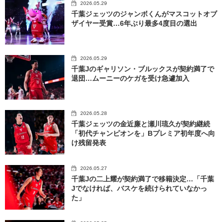
2026.05.29
千葉ジェッツのジャンボくんがマスコットオブ
ザイヤー受賞…6年ぶり最多4度目の選出
2026.05.29
千葉Jのギャリソン・ブルックスが契約満了で
退団…ムーニーのケガを受け急遽加入
2026.05.28
千葉ジェッツの金近廉と瀬川琉久が契約継続
「初代チャンピオンを」Bプレミア初年度へ向
け残留発表
2026.05.27
千葉Jの二上耀が契約満了で移籍決定…「千葉
Jでなければ、バスケを続けられていなかっ
た」