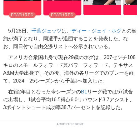
5月28日、
千葉ジェッツ
は、
ディー・ジェイ・ホグ
との契
約が満了となり、同選手が退団することを発表した。な
お、同日付で自由交渉リストへ公示されている。
アメリカ合衆国出身で現在29歳のホグは、207センチ108
キロのスモールフォワード兼パワーフォワード。テキサス
A&M大学出身で、その後、海外の各リーグでのプレーを経
て、2024－25シーズンから千葉Jへ加入した。
在籍2年目となった今シーズンの
B1
リーグ戦では57試合
に出場し、1試合平均16.5得点6.0リバウンド3.7アシスト、
3ポイントシュート成功率38.7パーセントを記録した。
ADVERTISEMENT