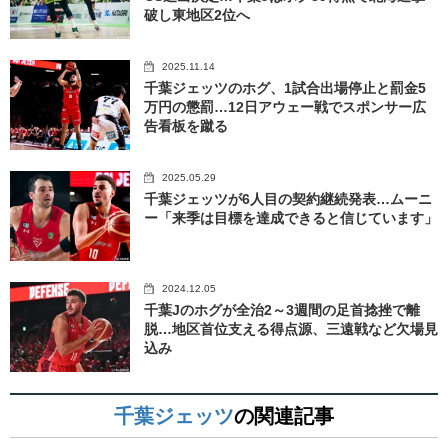
破し東地区2位へ
2025.11.14
千葉ジェッツのホグ、1試合出場停止と罰金5
万円の懲罰…12日アウェー戦でスポンサー広
告看板を蹴る
2025.05.29
千葉ジェッツが6人目の契約継続発表…ムーニ
ー「来季は目標を達成できると信じています」
2024.12.05
千葉Jのホグが全治2～3週間の足首捻挫で離
脱…地区首位支える得点源、三遠戦など欠場見
込み
千葉ジェッツ
の関連記事