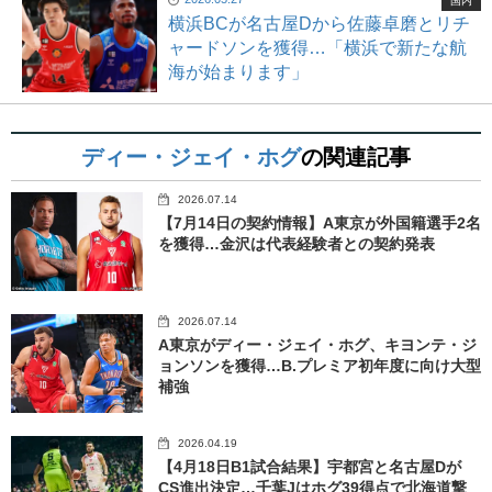
国内
横浜BCが名古屋Dから佐藤卓磨とリチ
ャードソンを獲得…「横浜で新たな航
海が始まります」
ディー・ジェイ・ホグ
の関連記事
2026.07.14
【7月14日の契約情報】A東京が外国籍選手2名
を獲得…金沢は代表経験者との契約発表
2026.07.14
A東京がディー・ジェイ・ホグ、キヨンテ・ジ
ョンソンを獲得…B.プレミア初年度に向け大型
補強
2026.04.19
【4月18日B1試合結果】宇都宮と名古屋Dが
CS進出決定…千葉Jはホグ39得点で北海道撃