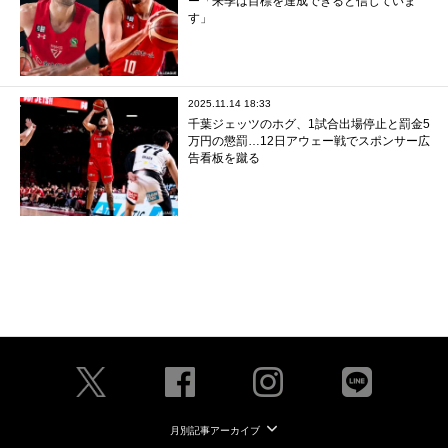
ー「来季は目標を達成できると信じていま
す」
2025.11.14 18:33
千葉ジェッツのホグ、1試合出場停止と罰金5
万円の懲罰…12日アウェー戦でスポンサー広
告看板を蹴る
月別記事アーカイブ