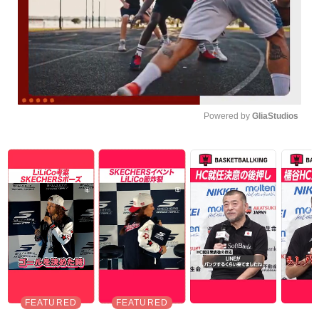
Powered by 
GliaStudios
Unmute