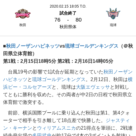
2020.02.15 18:05 T.O.
試合終了
76
-
80
秋田
琉球
秋田県体
■
秋田ノーザンハピネッツ
vs
琉球ゴールデンキングス
（＠秋
田県立体育館）
第1戦：2月15日18時5分 第2戦：2月16日14時05分
台風19号の影響で1試合が延期となっていた
秋田ノーザン
ハピネッツ
と
琉球ゴールデンキングス
。2月12日、秋田は
横
浜ビー・コルセアーズ
と、琉球は
大阪エヴェッサ
と対戦し
てともに勝利を収めた。その両者が中2日の日程で秋田県立
体育館で激突する。
前節、横浜国際プールに乗り込んだ秋田は第1、第4クォ
ーターで相手を引き離して18点差で快勝した。
ジャスティ
ン・キーナン
と
ウィリアムスニカ
の21得点を筆頭に、2戦連
続先発出場の
多田武史
が約17分で4本の3ポイントを射抜い