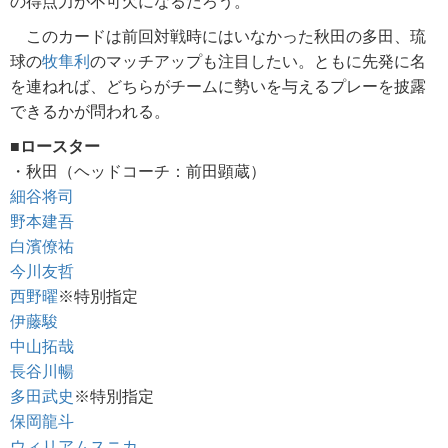
の得点力が不可欠になるだろう。
このカードは前回対戦時にはいなかった秋田の多田、琉
球の
牧隼利
のマッチアップも注目したい。ともに先発に名
を連ねれば、どちらがチームに勢いを与えるプレーを披露
できるかが問われる。
■ロースター
・秋田（ヘッドコーチ：前田顕蔵）
細谷将司
野本建吾
白濱僚祐
今川友哲
西野曜
※特別指定
伊藤駿
中山拓哉
長谷川暢
多田武史
※特別指定
保岡龍斗
ウィリアムスニカ