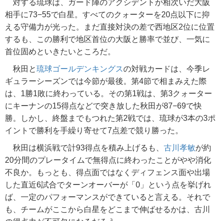
対する琉球は、ガード陣のアクシデントが相次いだ大阪
相手に73−55で白星。すべてのクォーターを20点以下に抑
える守備力が光った。まだ直接対決の差で西地区2位に位置
するも、この勝利で地区首位の大阪と勝率で並び、一気に
首位固めといきたいところだ。
秋田と
琉球ゴールデンキングス
の対戦カードは、今季レ
ギュラーシーズンでは今節が最後。第4節で相まみえた際
は、1勝1敗に終わっている。その第1戦は、第3クォーター
にキーナンの15得点などで突き放した秋田が87−69で快
勝。しかし、終盤までもつれた第2戦では、琉球が3本の3ポ
イントで勝利を手繰り寄せて7点差で競り勝った。
秋田は横浜戦で計93得点を積み上げるも、
古川孝敏
が約
20分間のプレータイムで無得点に終わったことがやや消化
不良か。もっとも、得点面ではなくディフェンス面や出場
した直近6試合でターンオーバーが「0」という点を挙げれ
ば、一定のパフォーマンスができていると言える。それで
も、チームがここから白星をどこまで伸ばせるかは、古川