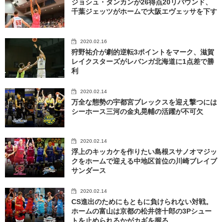
ジョシュ・ダンカンが26得点20リバウンド、
千葉ジェッツがホームで大阪エヴェッサを下す
2020.02.16
狩野祐介が劇的逆転3ポイントをマーク、滋賀
レイクスターズがレバンガ北海道に1点差で勝
利
2020.02.14
万全な態勢の宇都宮ブレックスを迎え撃つには
シーホース三河の金丸晃輔の活躍が不可欠
2020.02.14
浮上のキッカケを作りたい島根スサノオマジッ
クをホームで迎える中地区首位の川崎ブレイブ
サンダース
2020.02.14
CS進出のためにもともに負けられない対戦。
ホームの富山は京都の松井啓十郎の3Pシュー
トを止められるかがカギを握る