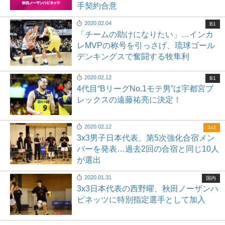
手契約合意
2020.02.04
B1
「チームの助けになりたい」…インカ
レMVPの称号を引っさげ、琉球ゴール
デンキングスで奮闘する牧隼利
2020.02.12
B1
4代目“BリーグNo.1モテ男”は宇都宮ブ
レックスの遠藤祐亮に決定！
2020.02.12
3x3
3x3男子日本代表、第5次強化合宿メン
バーを発表…過去2回の合宿と同じ10人
が選出
2020.01.31
国内
3x3日本代表の西野曜、秋田ノーザンハ
ピネッツに特別指定選手として加入