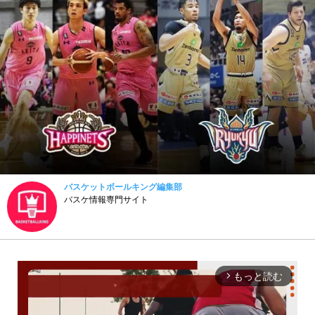
バスケットボールキング編集部
バスケ情報専門サイト
もっと読む
arrow_forward_ios