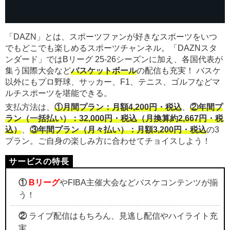
「DAZN」とは、スポーツファンが好きなスポーツをいつ
でもどこでも楽しめるスポーツチャンネル。「DAZNスタ
ンダード」ではBリーグ 25-26シーズンに加え、各国代表が
集う国際大会など
バスケットボール
の配信も充実！ バスケ
以外にもプロ野球、サッカー、F1、テニス、ゴルフなどマ
ルチスポーツを堪能できる。
支払方法は、
①月間プラン：月額4,200円・税込
、
②年間プ
ラン（一括払い）：32,000円・税込（月換算約2,667円・税
込）
、
③年間プラン（月々払い）：月額3,200円・税込
の3
プラン。ご自身の楽しみ方に合わせてチョイスしよう！
①
Bリーグ
やFIBA主催大会などバスケコンテンツが揃
う！
②
ライブ配信はもちろん、見逃し配信やハイライト充
実