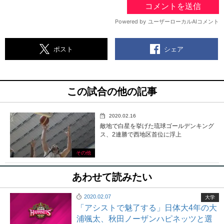
シェア
ポスト
この試合の他の記事
2020.02.16
敵地で白星を挙げた琉球ゴールデンキング
ス、2連勝で西地区首位に浮上
その他
あわせて読みたい
2020.02.07
大学
「アシストで魅了する」日体大4年の大
浦颯太、秋田ノーザンハピネッツと選