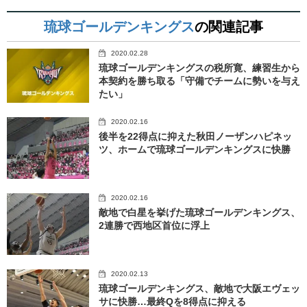
琉球ゴールデンキングス
の関連記事
2020.02.28
琉球ゴールデンキングスの税所寛、練習生から
本契約を勝ち取る「守備でチームに勢いを与え
たい」
2020.02.16
後半を22得点に抑えた秋田ノーザンハピネッ
ツ、ホームで琉球ゴールデンキングスに快勝
2020.02.16
敵地で白星を挙げた琉球ゴールデンキングス、
2連勝で西地区首位に浮上
2020.02.13
琉球ゴールデンキングス、敵地で大阪エヴェッ
サに快勝…最終Qを8得点に抑える