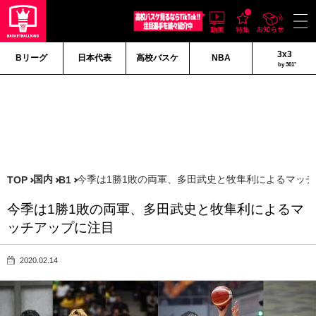
3x3
Bリーグ
日本代表
高校バスケ
NBA
by 361°
国内
今季は1勝1敗の両軍、多田武史と牧隼利によるマッ
TOP
B1
今季は1勝1敗の両軍、多田武史と牧隼利によるマ
ッチアップに注目
2020.02.14