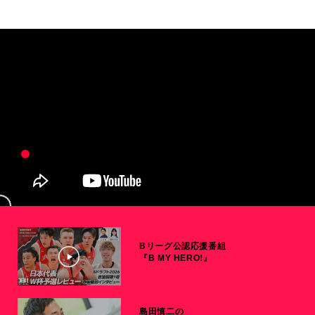
Bリーグ公認応援番組
『B MY HERO!』
島田慎二の