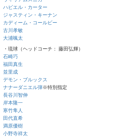
ハビエル・カーター
ジャスティン・キーナン
カディーム・コールビー
古川孝敏
大浦颯太
・琉球（ヘッドコーチ： 藤田弘輝）
石崎巧
福田真生
並里成
デモン・ブルックス
ナナーダニエル弾
※特別指定
長谷川智伸
岸本隆一
寒竹隼人
田代直希
満原優樹
小野寺祥太