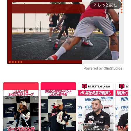
もっと読む
arrow_forward_ios
Powered by 
GliaStudios
Unmute