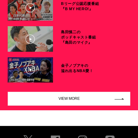
Bリーグ公認応援番組
『B MY HERO!』
島田慎二の
ポッドキャスト番組
『島田のマイク』
金子ノブアキの
溢れ出るNBA愛！
VIEW MORE