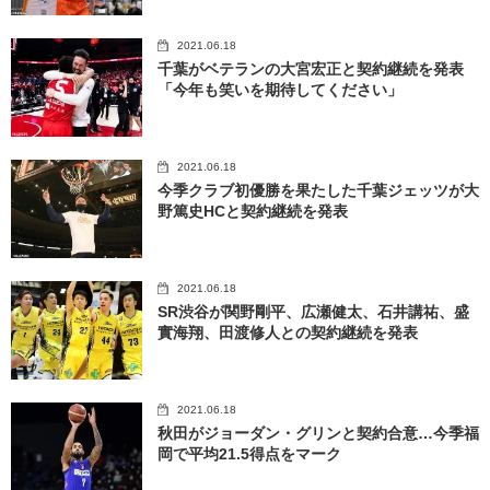
2021.06.18
千葉がベテランの大宮宏正と契約継続を発表
「今年も笑いを期待してください」
2021.06.18
今季クラブ初優勝を果たした千葉ジェッツが大
野篤史HCと契約継続を発表
2021.06.18
SR渋谷が関野剛平、広瀬健太、石井講祐、盛
實海翔、田渡修人との契約継続を発表
2021.06.18
秋田がジョーダン・グリンと契約合意…今季福
岡で平均21.5得点をマーク