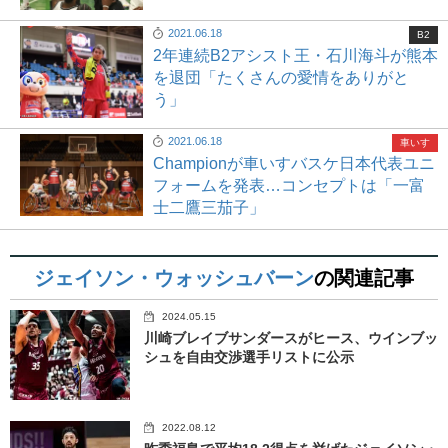
2021.06.18
B2
2年連続B2アシスト王・石川海斗が熊本
を退団「たくさんの愛情をありがと
う」
2021.06.18
車いす
Championが車いすバスケ日本代表ユニ
フォームを発表…コンセプトは「一富
士二鷹三茄子」
ジェイソン・ウォッシュバーン
の関連記事
2024.05.15
川崎ブレイブサンダースがヒース、ウインブッ
シュを自由交渉選手リストに公示
2022.08.12