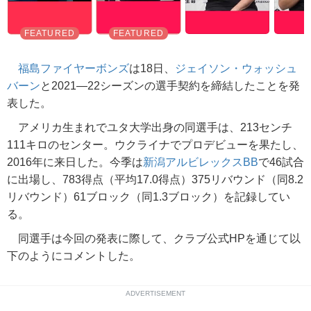
福島ファイヤーボンズ
は18日、
ジェイソン・ウォッシュ
バーン
と2021―22シーズンの選手契約を締結したことを発
表した。
アメリカ生まれでユタ大学出身の同選手は、213センチ
111キロのセンター。ウクライナでプロデビューを果たし、
2016年に来日した。今季は
新潟アルビレックスBB
で46試合
に出場し、783得点（平均17.0得点）375リバウンド（同8.2
リバウンド）61ブロック（同1.3ブロック）を記録してい
る。
同選手は今回の発表に際して、クラブ公式HPを通じて以
下のようにコメントした。
ADVERTISEMENT