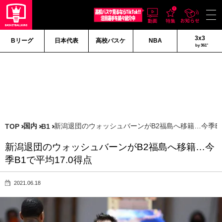
3x3
Bリーグ
日本代表
高校バスケ
NBA
by 361°
国内
新潟退団のウォッシュバーンがB2福島へ移籍…今季B1
TOP
B1
新潟退団のウォッシュバーンがB2福島へ移籍…今
季B1で平均17.0得点
2021.06.18