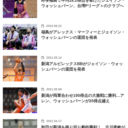
昨季福島で平均18.2得点を挙げたジェイソン・
ウォッシュバーン、台湾Pリーグ＋のクラブへ
2022.06.22
福島がアレックス・マーフィーとジェイソン・
ウォッシュバーンの退団を発表
2021.05.14
新潟アルビレックスBBがジェイソン・ウォッ
シュバーンの退団を発表
2021.05.09
新潟が両軍合わせ195得点の大激戦に勝利…ア
レン、ウォッシュバーンが20得点越え
2021.04.17
秋田が新潟を振り切り劇的勝利！ 古川孝敏が