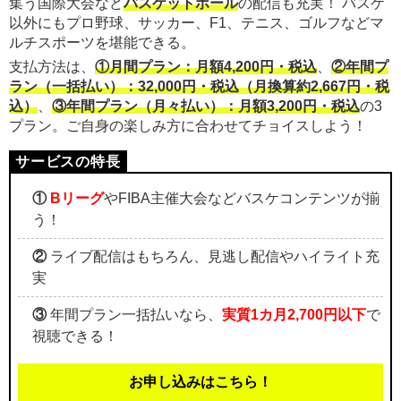
集う国際大会など
バスケットボール
の配信も充実！ バスケ
以外にもプロ野球、サッカー、F1、テニス、ゴルフなどマ
ルチスポーツを堪能できる。
支払方法は、
①月間プラン：月額4,200円・税込
、
②年間プ
ラン（一括払い）：32,000円・税込（月換算約2,667円・税
込）
、
③年間プラン（月々払い）：月額3,200円・税込
の3
プラン。ご自身の楽しみ方に合わせてチョイスしよう！
①
Bリーグ
やFIBA主催大会などバスケコンテンツが揃
う！
②
ライブ配信はもちろん、見逃し配信やハイライト充
実
③
年間プラン一括払いなら、
実質1カ月2,700円以下
で
視聴できる！
お申し込みはこちら！