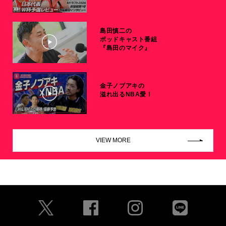
島田慎二の
ポッドキャスト番組
『島田のマイク』
金子ノブアキの
溢れ出るNBA愛！
VIEW MORE