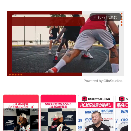
もっと読む
arrow_forward_ios
Powered by 
GliaStudios
Unmute