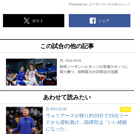
シェア
ポスト
この試合の他の記事
2022.03.02
秋田ノーザンハピネッツが茨城ロボッツに
競り勝つ…保岡龍斗が20得点の活躍
その他
あわせて読みたい
2022.02.28
NBA
ウォリアーズが残り約10分で19点リー
ドから逆転負け…指揮官は「いい経験
になった」