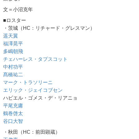
文＝小沼克年
■ロスター
・茨城（HC：リチャード・グレスマン）
遥天翼
福澤晃平
多嶋朝飛
チェハーレス・タプスコット
中村功平
髙橋祐二
マーク・トラソリーニ
エリック・ジェイコブセン
ハビエル・ゴメス・デ・リアニョ
平尾充庸
鶴巻啓太
谷口大智
・秋田（HC：前田顕蔵）