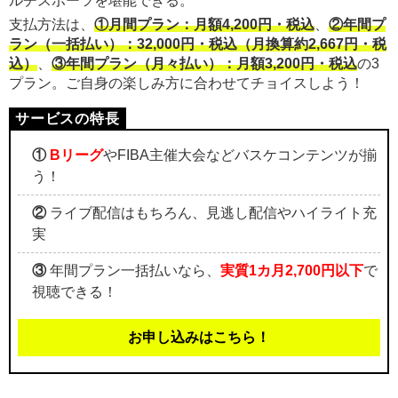
ルチスポーツを堪能できる。
支払方法は、
①月間プラン：月額4,200円・税込
、
②年間プ
ラン（一括払い）：32,000円・税込（月換算約2,667円・税
込）
、
③年間プラン（月々払い）：月額3,200円・税込
の3
プラン。ご自身の楽しみ方に合わせてチョイスしよう！
①
Bリーグ
やFIBA主催大会などバスケコンテンツが揃
う！
②
ライブ配信はもちろん、見逃し配信やハイライト充
実
③
年間プラン一括払いなら、
実質1カ月2,700円以下
で
視聴できる！
お申し込みはこちら！