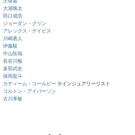
王偉嘉
大浦颯太
田口成浩
ジョーダン・グリン
アレックス・デイビス
川嶋勇人
伊藤駿
中山拓哉
長谷川暢
多田武史
保岡龍斗
カディーム・コールビー
※インジュアリーリスト
コルトン・アイバーソン
古川孝敏