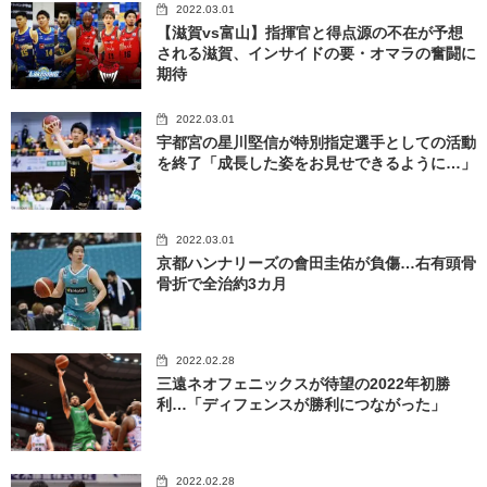
2022.03.01
【滋賀vs富山】指揮官と得点源の不在が予想
される滋賀、インサイドの要・オマラの奮闘に
期待
2022.03.01
宇都宮の星川堅信が特別指定選手としての活動
を終了「成長した姿をお見せできるように…」
2022.03.01
京都ハンナリーズの會田圭佑が負傷…右有頭骨
骨折で全治約3カ月
2022.02.28
三遠ネオフェニックスが待望の2022年初勝
利…「ディフェンスが勝利につながった」
2022.02.28