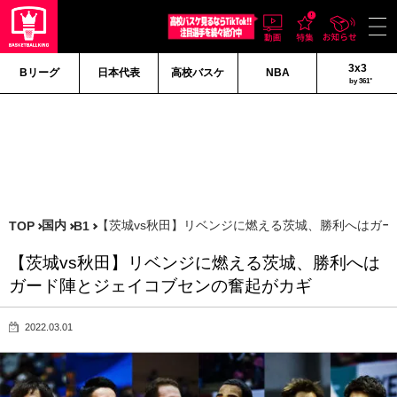
3x3
Bリーグ
日本代表
高校バスケ
NBA
by 361°
国内
【茨城vs秋田】リベンジに燃える茨城、勝利へはガ
TOP
B1
【茨城vs秋田】リベンジに燃える茨城、勝利へは
ガード陣とジェイコブセンの奮起がカギ
2022.03.01