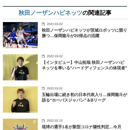
秋田ノーザンハピネッツ
の関連記事
2022.03.02
秋田ノーザンハピネッツが茨城ロボッツに競り
勝つ…保岡龍斗が20得点の活躍
2022.03.02
【インタビュー】中山拓哉 秋田ノーザンハピ
ネッツを率いる“ハードディフェンスの体現者”
2022.03.01
五輪出場に続き初の日本代表入り…保岡龍斗が
語る“ホーバスジャパン”＆Bリーグ
2022.02.15
琉球の選手1名が新型コロナ陽性判定…今月