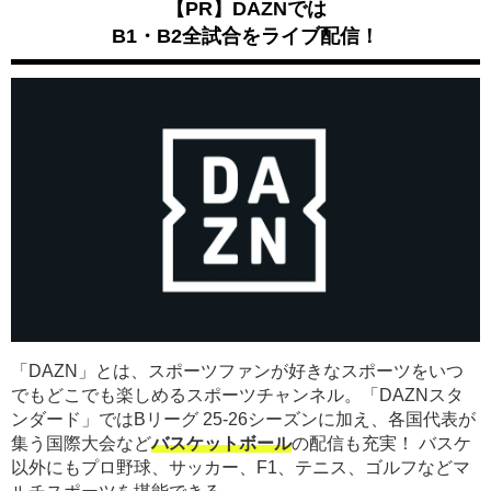
【PR】DAZNでは
B1・B2全試合をライブ配信！
「DAZN」とは、スポーツファンが好きなスポーツをいつ
でもどこでも楽しめるスポーツチャンネル。「DAZNスタ
ンダード」ではBリーグ 25-26シーズンに加え、各国代表が
集う国際大会など
バスケットボール
の配信も充実！ バスケ
以外にもプロ野球、サッカー、F1、テニス、ゴルフなどマ