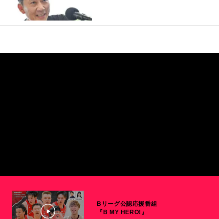
Bリーグ公認応援番組
『B MY HERO!』