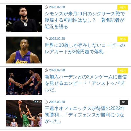
2022.02.28
NBA
シモンズが来月11日のシクサーズ戦で
復帰する可能性はなし？ 著名記者が
近況を語る
2022.02.28
NBA
世界に10枚しか存在しないコービーの
レアカードが2億円超で落札
2022.02.28
NBA
新加入ハーデンとの2メンゲームに自信
を見せるエンビード「アンストッパブ
ルだ」
2022.02.28
B1
三遠ネオフェニックスが待望の2022年
初勝利…「ディフェンスが勝利につな
がった」