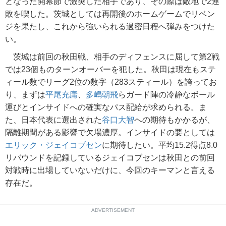
となった開幕節で激突した相手であり、その際は敵地で2連
敗を喫した。茨城としては再開後のホームゲームでリベン
ジを果たし、これから強いられる過密日程へ弾みをつけた
い。
茨城は前回の秋田戦、相手のディフェンスに屈して第2戦
では23個ものターンオーバーを犯した。秋田は現在もステ
ィール数でリーグ2位の数字（283スティール）を誇ってお
り、まずは
平尾充庸
、
多嶋朝飛
らガード陣の冷静なボール
運びとインサイドへの確実なパス配給が求められる。ま
た、日本代表に選出された
谷口大智
への期待もかかるが、
隔離期間がある影響で欠場濃厚。インサイドの要としては
エリック・ジェイコブセン
に期待したい。平均15.2得点8.0
リバウンドを記録しているジェイコブセンは秋田との前回
対戦時に出場していないだけに、今回のキーマンと言える
存在だ。
ADVERTISEMENT