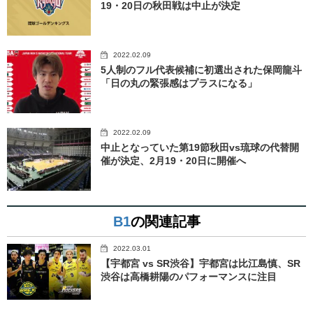
19・20日の秋田戦は中止が決定
2022.02.09
5人制のフル代表候補に初選出された保岡龍斗
「日の丸の緊張感はプラスになる」
2022.02.09
中止となっていた第19節秋田vs琉球の代替開
催が決定、2月19・20日に開催へ
B1
の関連記事
2022.03.01
【宇都宮 vs SR渋谷】宇都宮は比江島慎、SR
渋谷は高橋耕陽のパフォーマンスに注目