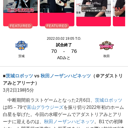
2022.03.02 19:05 T.O.
試合終了
70
-
76
茨城
秋田
ADみと
■
茨城ロボッツ
vs
秋田ノーザンハピネッツ
（＠アダストリ
アみとアリーナ）
3月2日19時5分
中断期間前ラストゲームとなった2月6日、
茨城ロボッツ
は85－79で
富山グラウジーズ
を振り切り2022年初のホーム
白星を挙げた。今回の水曜ゲームでアダストリアみとアリ
ーナに迎えるのは、
秋田ノーザンハピネッツ
。B1での初陣