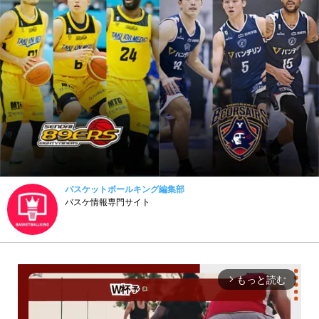
バスケットボールキング編集部
バスケ情報専門サイト
もっと読む
arrow_forward_ios