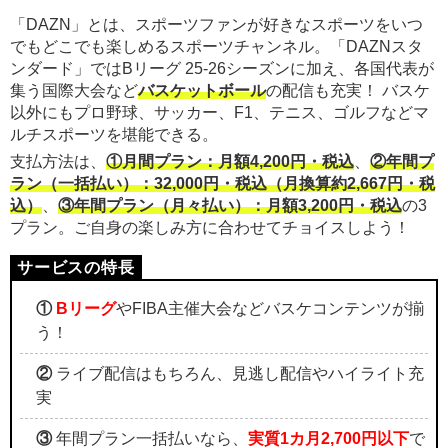
「DAZN」とは、スポーツファンが好きなスポーツをいつ
でもどこでも楽しめるスポーツチャンネル。「DAZNスタ
ンダード」ではBリーグ 25-26シーズンに加え、各国代表が
集う国際大会など
バスケットボール
の配信も充実！ バスケ
以外にもプロ野球、サッカー、F1、テニス、ゴルフなどマ
ルチスポーツを堪能できる。
支払方法は、
①月間プラン：月額4,200円・税込
、
②年間プ
ラン（一括払い）：32,000円・税込（月換算約2,667円・税
込）
、
③年間プラン（月々払い）：月額3,200円・税込
の3
プラン。ご自身の楽しみ方に合わせてチョイスしよう！
①
Bリーグ
やFIBA主催大会などバスケコンテンツが揃
う！
②
ライブ配信はもちろん、見逃し配信やハイライト充
実
③
年間プラン一括払いなら、
実質1カ月2,700円以下
で