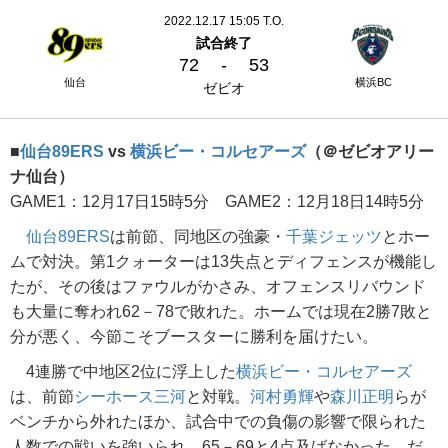
2022.12.17 15:05 T.O.
試合終了
72
-
53
仙台
横浜BC
ゼビオ
■
仙台89ERS
vs
横浜ビー・コルセアーズ
（＠ゼビオアリー
ナ仙台）
GAME1：12月17日15時5分 GAME2：12月18日14時5分
仙台89ERS
は前節、同地区の強豪・
千葉ジェッツ
とホー
ムで対決。第1クォーターは13失点とディフェンスが機能し
たが、その後はファウルがかさみ、オフェンスリバウンド
も大量に奪われ62－78で敗れた。ホームでは現在2勝7敗と
分が悪く、今節こそブースターに勝利を届けたい。
4連勝で中地区2位に浮上した
横浜ビー・コルセアーズ
は、前節
シーホース三河
と対戦。
河村勇輝
や
森川正明
らが
ベンチから外れたほか、試合中での負傷の影響で限られた
人数での戦いを強いられ、65－69と4点及ばなかった。だ