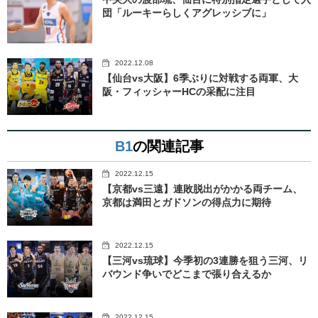
団「ルーキーらしくアグレッシブに」
2022.12.08
【仙台vs大阪】6季ぶりに対戦する両軍、大
阪・フィッシャーHCの采配に注目
B1
の関連記事
2022.12.15
【京都vs三遠】連敗脱出がかかる両チーム、
京都は満田とガドソンの得点力に期待
2022.12.15
【三河vs琉球】今季初の3連勝を狙う三河、リ
バウンド争いでどこまで張り合えるか
2022.12.15