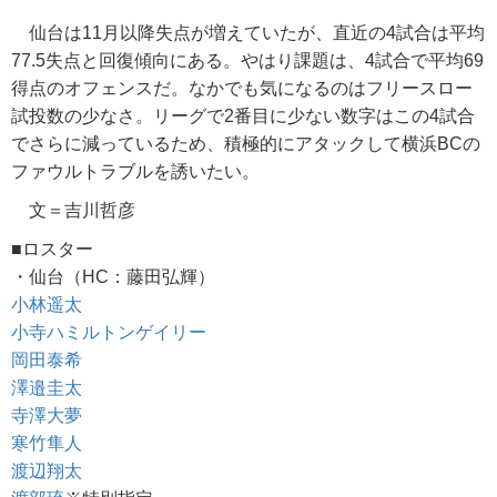
仙台は11月以降失点が増えていたが、直近の4試合は平均
77.5失点と回復傾向にある。やはり課題は、4試合で平均69
得点のオフェンスだ。なかでも気になるのはフリースロー
試投数の少なさ。リーグで2番目に少ない数字はこの4試合
でさらに減っているため、積極的にアタックして横浜BCの
ファウルトラブルを誘いたい。
文＝吉川哲彦
■ロスター
・仙台（HC：藤田弘輝）
小林遥太
小寺ハミルトンゲイリー
岡田泰希
澤邉圭太
寺澤大夢
寒竹隼人
渡辺翔太