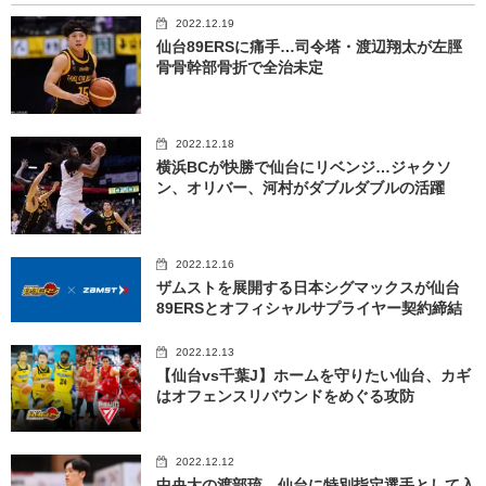
2022.12.19
仙台89ERSに痛手…司令塔・渡辺翔太が左脛
骨骨幹部骨折で全治未定
2022.12.18
横浜BCが快勝で仙台にリベンジ…ジャクソ
ン、オリバー、河村がダブルダブルの活躍
2022.12.16
ザムストを展開する日本シグマックスが仙台
89ERSとオフィシャルサプライヤー契約締結
2022.12.13
【仙台vs千葉J】ホームを守りたい仙台、カギ
はオフェンスリバウンドをめぐる攻防
2022.12.12
中央大の渡部琉、仙台に特別指定選手として入