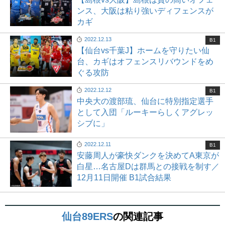
ンス、大阪は粘り強いディフェンスが
カギ
2022.12.13
B1
【仙台vs千葉J】ホームを守りたい仙
台、カギはオフェンスリバウンドをめ
ぐる攻防
2022.12.12
B1
中央大の渡部琉、仙台に特別指定選手
として入団「ルーキーらしくアグレッ
シブに」
2022.12.11
B1
安藤周人が豪快ダンクを決めてA東京が
白星…名古屋Dは群馬との接戦を制す／
12月11日開催 B1試合結果
仙台89ERS
の関連記事