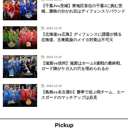
【千葉Jvs茨城】東地区首位の千葉Jに挑む茨
城…勝敗の分かれ目はディフェンスリバウンド
2022.12.15
【北海道vs広島】ディフェンスに課題が残る
北海道、古巣凱旋のメイヨ対策は不可欠
2022.12.15
【滋賀vs信州】滋賀はホーム5連戦の最終戦、
ガード陣がケガ人の穴を埋められるか
2022.12.15
【島根vs名古屋D】勝率で並ぶ両チーム、エー
スガードのマッチアップは必見
Pickup