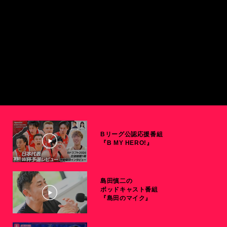
Bリーグ公認応援番組
『B MY HERO!』
島田慎二の
ポッドキャスト番組
『島田のマイク』