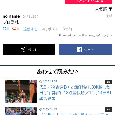
シェア
ポスト
あわせて読みたい
2022.12.15
B1
広島が名古屋Dとの激戦制し3連勝…秋
田は宇都宮に18点差快勝／12月14日B1
試合結果
2022.12.13
B1
【島根vs大阪】島根は質の高いオフェ