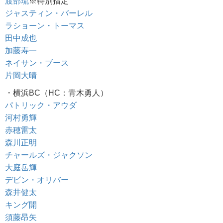
渡部琉
※特別指定
ジャスティン・バーレル
ラショーン・トーマス
田中成也
加藤寿一
ネイサン・ブース
片岡大晴
・横浜BC（HC：青木勇人）
パトリック・アウダ
河村勇輝
赤穂雷太
森川正明
チャールズ・ジャクソン
大庭岳輝
デビン・オリバー
森井健太
キング開
須藤昂矢