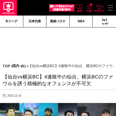
3x3
Bリーグ
日本代表
高校バスケ
NBA
by 361°
国内
【仙台vs横浜BC】4連敗中の仙台、横浜BCのファ
TOP
B1
【仙台vs横浜BC】4連敗中の仙台、横浜BCのファ
ウルを誘う積極的なオフェンスが不可欠
2022.12.15