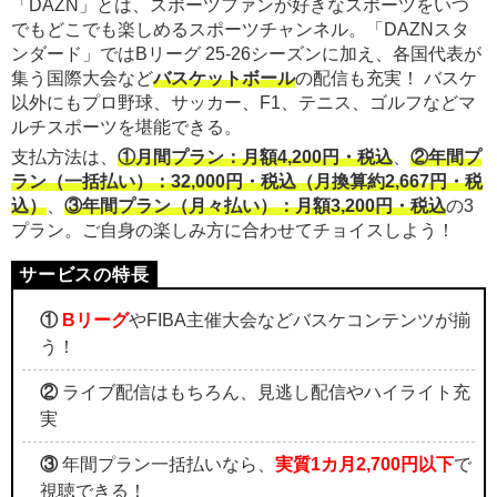
「DAZN」とは、スポーツファンが好きなスポーツをいつ
でもどこでも楽しめるスポーツチャンネル。「DAZNスタ
ンダード」ではBリーグ 25-26シーズンに加え、各国代表が
集う国際大会など
バスケットボール
の配信も充実！ バスケ
以外にもプロ野球、サッカー、F1、テニス、ゴルフなどマ
ルチスポーツを堪能できる。
支払方法は、
①月間プラン：月額4,200円・税込
、
②年間プ
ラン（一括払い）：32,000円・税込（月換算約2,667円・税
込）
、
③年間プラン（月々払い）：月額3,200円・税込
の3
プラン。ご自身の楽しみ方に合わせてチョイスしよう！
①
Bリーグ
やFIBA主催大会などバスケコンテンツが揃
う！
②
ライブ配信はもちろん、見逃し配信やハイライト充
実
③
年間プラン一括払いなら、
実質1カ月2,700円以下
で
視聴できる！