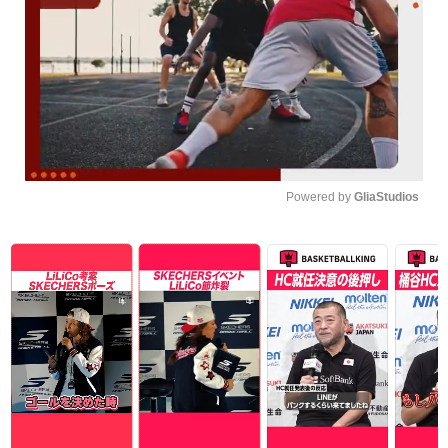
Powered by 
GliaStudios
Unmute