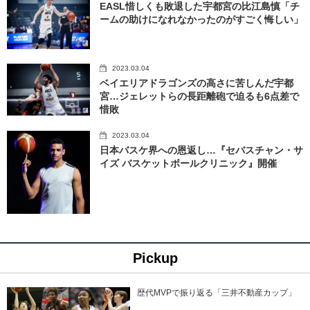
EASL惜しくも敗退した宇都宮の比江島慎「チ
ームの助けになれなかったのがすごく悔しい」
2023.03.04
ベイエリアドラゴンズの高さに苦しんだ宇都
宮…ジェレットらの長距離砲で迫るも6点差で
惜敗
2023.03.04
日本バスケ界への恩返し…『セバスチャン・サ
イズ バスケットボールクリニック』開催
Pickup
歴代MVPで振り返る「三井不動産カップ」