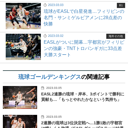
2023.03.03
B1
琉球がEASLで白星発進…フィリピンの
名門・サンミゲルビアメンに28点差の
快勝
2023.03.02
海外その他
EASLがついに開幕…宇都宮がフィリピ
ンの強豪・TNTトロパンギガに33点差
大勝スタート
琉球ゴールデンキングス
の関連記事
2023.03.05
EASL2連勝の琉球・岸本、3ポイントで勝利に
貢献も…「もっとやれたかなという気持ち」
2023.03.05
2連勝の琉球は3位決定戦へ…1勝1敗の宇都宮