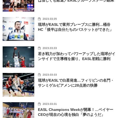
は惜しくも敗退／EASLグループステージ結果
2023.03.05
琉球がEASLで富邦ブレーブスに勝利…桶谷
HC「後半は自分たちのバスケットができた」
2023.03.03
若き戦力が加わってパワーアップした琉球がイ
ンサイドで主導権を握り、EASL初戦に勝利
2023.03.03
琉球がEASLで白星発進…フィリピンの名門・
サンミゲルビアメンに28点差の快勝
2023.03.01
EASL Champions Weekが開幕！…ベイヤー
CEOが現在の心境を独白「夢のようだ」