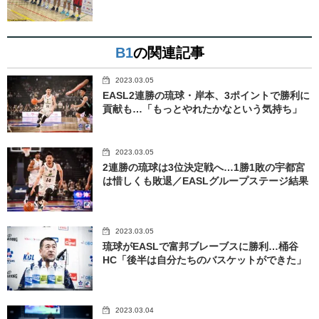
B1
の関連記事
2023.03.05
EASL2連勝の琉球・岸本、3ポイントで勝利に
貢献も…「もっとやれたかなという気持ち」
2023.03.05
2連勝の琉球は3位決定戦へ…1勝1敗の宇都宮
は惜しくも敗退／EASLグループステージ結果
2023.03.05
琉球がEASLで富邦ブレーブスに勝利…桶谷
HC「後半は自分たちのバスケットができた」
2023.03.04