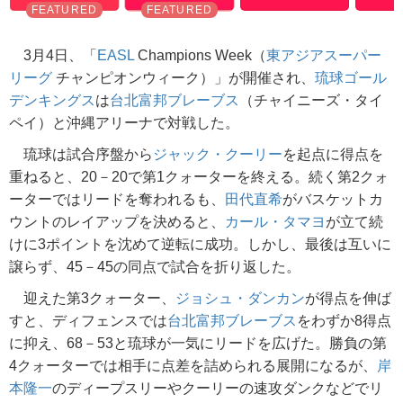
3月4日、「
EASL
Champions Week（
東アジアスーパー
リーグ
チャンピオンウィーク）」が開催され、
琉球ゴール
デンキングス
は
台北富邦ブレーブス
（チャイニーズ・タイ
ペイ）と沖縄アリーナで対戦した。
琉球は試合序盤から
ジャック・クーリー
を起点に得点を
重ねると、20－20で第1クォーターを終える。続く第2クォ
ーターではリードを奪われるも、
田代直希
がバスケットカ
ウントのレイアップを決めると、
カール・タマヨ
が立て続
けに3ポイントを沈めて逆転に成功。しかし、最後は互いに
譲らず、45－45の同点で試合を折り返した。
迎えた第3クォーター、
ジョシュ・ダンカン
が得点を伸ば
すと、ディフェンスでは
台北富邦ブレーブス
をわずか8得点
に抑え、68－53と琉球が一気にリードを広げた。勝負の第
4クォーターでは相手に点差を詰められる展開になるが、
岸
本隆一
のディープスリーやクーリーの速攻ダンクなどでリ