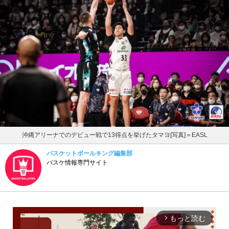
沖縄アリーナでのデビュー戦で13得点を挙げたタマヨ[写真]＝EASL
バスケットボールキング編集部
バスケ情報専門サイト
もっと読む
arrow_forward_ios