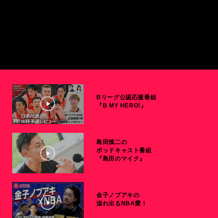
Bリーグ公認応援番組
『B MY HERO!』
島田慎二の
ポッドキャスト番組
『島田のマイク』
金子ノブアキの
溢れ出るNBA愛！