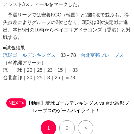
アシスト3スティールをマークした。
予選リーグでは安養KGC（韓国）と2勝0敗で並ぶも、得
失点差によりグループの2位となり、琉球は3位決定戦に進
出。本日5日の16時からベイエリアドラゴンズ（香港）と対
戦する。
■試合結果
琉球ゴールデンキングス
83－78
台北富邦ブレーブス
（＠沖縄アリーナ）
琉 球｜20｜25｜23｜15｜＝83
台北富邦｜20｜25｜8｜25｜＝78
NEXT>
【動画】琉球ゴールデンキングス vs 台北富邦ブ
レーブスのゲームハイライト！
1
2
>