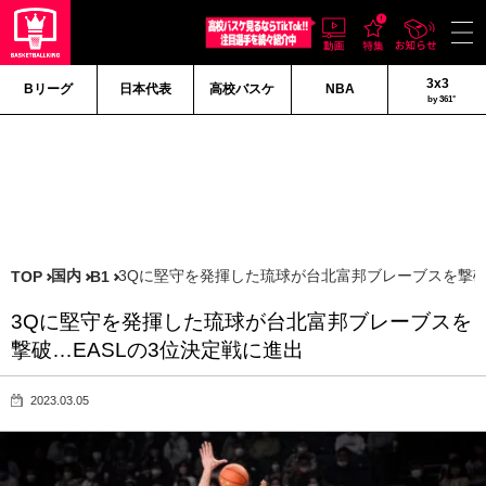
3x3
Bリーグ
日本代表
高校バスケ
NBA
by 361°
国内
3Qに堅守を発揮した琉球が台北富邦ブレーブスを撃破
TOP
B1
3Qに堅守を発揮した琉球が台北富邦ブレーブスを
撃破…EASLの3位決定戦に進出
2023.03.05