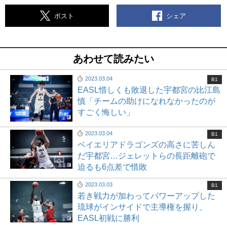
シェア
ポスト
あわせて読みたい
2023.03.04
B1
EASL惜しくも敗退した宇都宮の比江島
慎「チームの助けになれなかったのが
すごく悔しい」
2023.03.04
B1
ベイエリアドラゴンズの高さに苦しん
だ宇都宮…ジェレットらの長距離砲で
迫るも6点差で惜敗
2023.03.03
B1
若き戦力が加わってパワーアップした
琉球がインサイドで主導権を握り、
EASL初戦に勝利