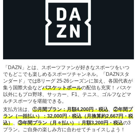
「DAZN」とは、スポーツファンが好きなスポーツをいつ
でもどこでも楽しめるスポーツチャンネル。「DAZNスタ
ンダード」ではBリーグ 25-26シーズンに加え、各国代表が
集う国際大会など
バスケットボール
の配信も充実！ バスケ
以外にもプロ野球、サッカー、F1、テニス、ゴルフなどマ
ルチスポーツを堪能できる。
支払方法は、
①月間プラン：月額4,200円・税込
、
②年間プ
ラン（一括払い）：32,000円・税込（月換算約2,667円・税
込）
、
③年間プラン（月々払い）：月額3,200円・税込
の3
プラン。ご自身の楽しみ方に合わせてチョイスしよう！