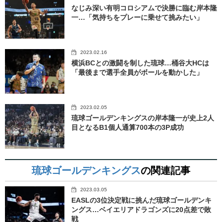
なじみ深い有明コロシアムで決勝に臨む岸本隆
一…「気持ちをプレーに乗せて挑みたい」
2023.02.16
横浜BCとの激闘を制した琉球…桶谷大HCは
「最後まで選手全員がボールを動かした」
2023.02.05
琉球ゴールデンキングスの岸本隆一が史上2人
目となるB1個人通算700本の3P成功
琉球ゴールデンキングス
の関連記事
2023.03.05
EASLの3位決定戦に挑んだ琉球ゴールデンキ
ングス…ベイエリアドラゴンズに20点差で敗
戦