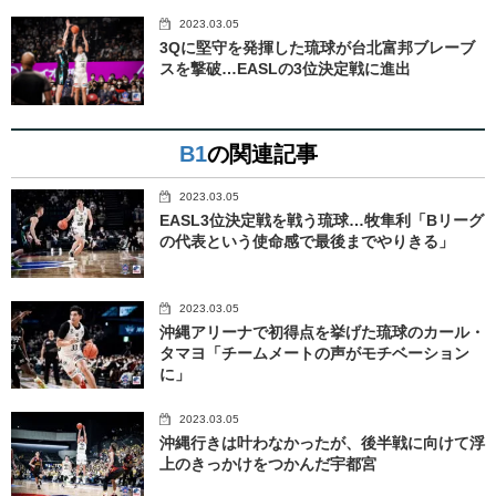
2023.03.05
3Qに堅守を発揮した琉球が台北富邦ブレーブ
スを撃破…EASLの3位決定戦に進出
B1
の関連記事
2023.03.05
EASL3位決定戦を戦う琉球…牧隼利「Bリーグ
の代表という使命感で最後までやりきる」
2023.03.05
沖縄アリーナで初得点を挙げた琉球のカール・
タマヨ「チームメートの声がモチベーション
に」
2023.03.05
沖縄行きは叶わなかったが、後半戦に向けて浮
上のきっかけをつかんだ宇都宮