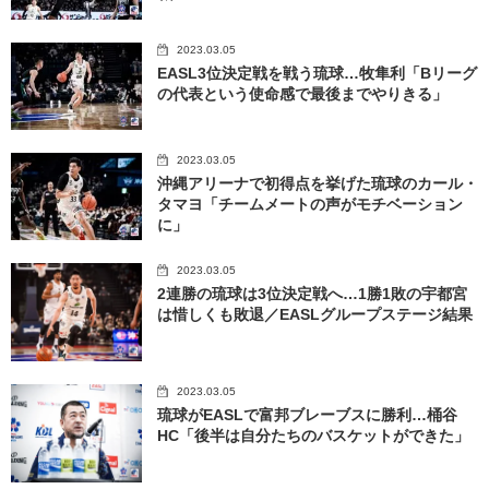
2023.03.05
EASL3位決定戦を戦う琉球…牧隼利「Bリーグ
の代表という使命感で最後までやりきる」
2023.03.05
沖縄アリーナで初得点を挙げた琉球のカール・
タマヨ「チームメートの声がモチベーション
に」
2023.03.05
2連勝の琉球は3位決定戦へ…1勝1敗の宇都宮
は惜しくも敗退／EASLグループステージ結果
2023.03.05
琉球がEASLで富邦ブレーブスに勝利…桶谷
HC「後半は自分たちのバスケットができた」