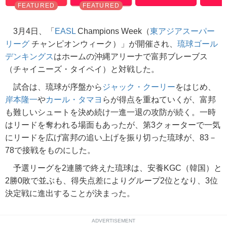
3月4日、「
EASL
Champions Week（
東アジアスーパー
リーグ
チャンピオンウィーク）」が開催され、
琉球ゴール
デンキングス
はホームの沖縄アリーナで富邦ブレーブス
（チャイニーズ・タイペイ）と対戦した。
試合は、琉球が序盤から
ジャック・クーリー
をはじめ、
岸本隆一
や
カール・タマヨ
らが得点を重ねていくが、富邦
も難しいシュートを決め続け一進一退の攻防が続く。一時
はリードを奪われる場面もあったが、第3クォーターで一気
にリードを広げ富邦の追い上げを振り切った琉球が、83－
78で接戦をものにした。
予選リーグを2連勝で終えた琉球は、安養KGC（韓国）と
2勝0敗で並ぶも、得失点差によりグループ2位となり、3位
決定戦に進出することが決まった。
ADVERTISEMENT