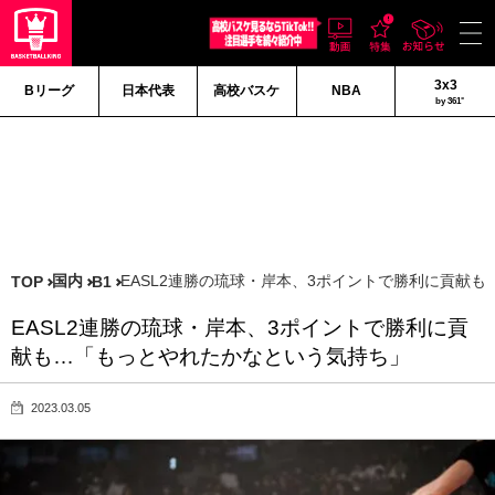
3x3
Bリーグ
日本代表
高校バスケ
NBA
by 361°
国内
EASL2連勝の琉球・岸本、3ポイントで勝利に貢献
TOP
B1
EASL2連勝の琉球・岸本、3ポイントで勝利に貢
献も…「もっとやれたかなという気持ち」
2023.03.05