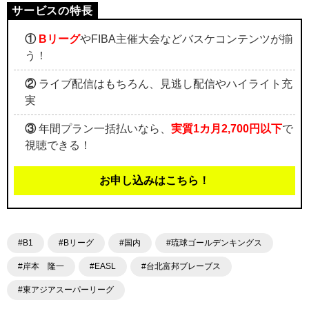
①
Bリーグ
やFIBA主催大会などバスケコンテンツが揃
う！
②
ライブ配信はもちろん、見逃し配信やハイライト充
実
③
年間プラン一括払いなら、
実質1カ月2,700円以下
で
視聴できる！
お申し込みはこちら！
#B1
#Bリーグ
#国内
#琉球ゴールデンキングス
#岸本 隆一
#EASL
#台北富邦ブレーブス
#東アジアスーパーリーグ