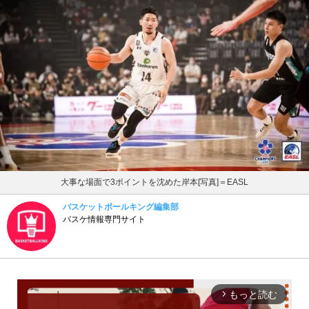
大事な場面で3ポイントを沈めた岸本[写真]＝EASL
バスケットボールキング編集部
バスケ情報専門サイト
もっと読む
arrow_forward_ios