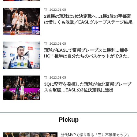
2023.03.05
2連勝の琉球は3位決定戦へ…1勝1敗の宇都宮
は惜しくも敗退／EASLグループステージ結果
2023.03.05
琉球がEASLで富邦ブレーブスに勝利…桶谷
HC「後半は自分たちのバスケットができた」
2023.03.05
3Qに堅守を発揮した琉球が台北富邦ブレーブ
スを撃破…EASLの3位決定戦に進出
Pickup
歴代MVPで振り返る「三井不動産カップ」