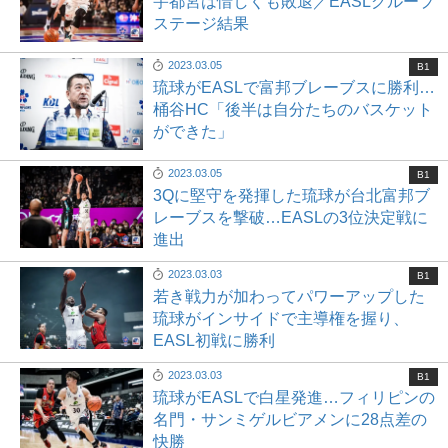
宇都宮は惜しくも敗退／EASLグループ
ステージ結果
2023.03.05
B1
琉球がEASLで富邦ブレーブスに勝利…
桶谷HC「後半は自分たちのバスケット
ができた」
2023.03.05
B1
3Qに堅守を発揮した琉球が台北富邦ブ
レーブスを撃破…EASLの3位決定戦に
進出
2023.03.03
B1
若き戦力が加わってパワーアップした
琉球がインサイドで主導権を握り、
EASL初戦に勝利
2023.03.03
B1
琉球がEASLで白星発進…フィリピンの
名門・サンミゲルビアメンに28点差の
快勝