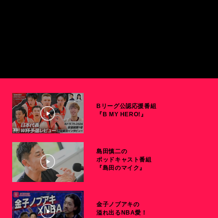
Bリーグ公認応援番組
『B MY HERO!』
島田慎二の
ポッドキャスト番組
『島田のマイク』
金子ノブアキの
溢れ出るNBA愛！