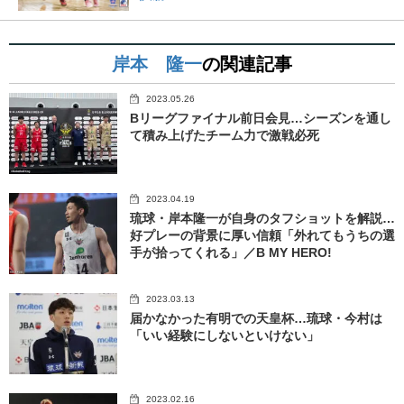
岸本 隆一
の関連記事
2023.05.26
Bリーグファイナル前日会見…シーズンを通し
て積み上げたチーム力で激戦必死
2023.04.19
琉球・岸本隆一が自身のタフショットを解説…
好プレーの背景に厚い信頼「外れてもうちの選
手が拾ってくれる」／B MY HERO!
2023.03.13
届かなかった有明での天皇杯…琉球・今村は
「いい経験にしないといけない」
2023.02.16