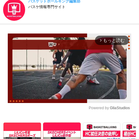
バスケットボールキング編集部
バスケ情報専門サイト
もっと読む
arrow_forward_ios
Powered by 
GliaStudios
Unmute