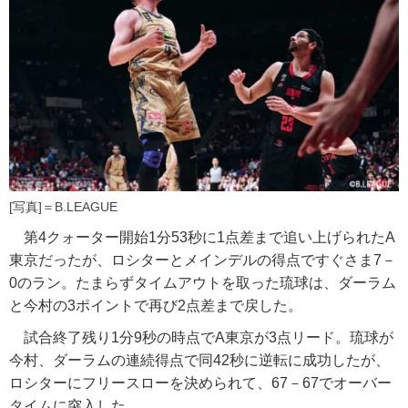
[写真]＝B.LEAGUE
第4クォーター開始1分53秒に1点差まで追い上げられたA
東京だったが、ロシターとメインデルの得点ですぐさま7－
0のラン。たまらずタイムアウトを取った琉球は、ダーラム
と今村の3ポイントで再び2点差まで戻した。
試合終了残り1分9秒の時点でA東京が3点リード。琉球が
今村、ダーラムの連続得点で同42秒に逆転に成功したが、
ロシターにフリースローを決められて、67－67でオーバー
タイムに突入した。