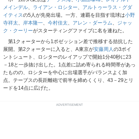
メインデル
、
ライアン・ロシター
、
アルトゥーラス・グダ
イティス
の5人が先発出場。一方、連覇を目指す琉球は
小野
寺祥太
、
岸本隆一
、
今村佳太
、
アレン・ダーラム
、
ジャッ
ク・クーリー
がスターティングファイブに名を連ねた。
第1クォーターから1ポゼッション差で推移する拮抗した
展開。第2クォーターに入ると、A東京が
安藤周人
の3ポイ
ントシュート、ロシターのレイアップで開始1分40秒に23
－18と一歩抜け出した。1点差に詰め寄られる時間帯があっ
たものの、ロシターを中心に出場選手がバランスよく加
点。テーブスの長距離砲で前半を締めくくり、43－29とリ
ードを14点に広げた。
ADVERTISEMENT