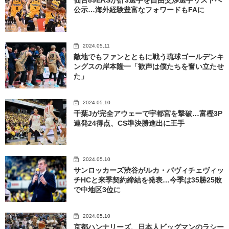
公示…海外経験豊富なフォワードもFAに
2024.05.11
敵地でもファンとともに戦う琉球ゴールデンキ
ングスの岸本隆一「歓声は僕たちを奮い立たせ
た」
2024.05.10
千葉Jが完全アウェーで宇都宮を撃破…富樫3P
連発24得点、CS準決勝進出に王手
2024.05.10
サンロッカーズ渋谷がルカ・パヴィチェヴィッ
チHCと来季契約締結を発表…今季は35勝25敗
で中地区3位に
2024.05.10
京都ハンナリーズ、日本人ビッグマンのラシー