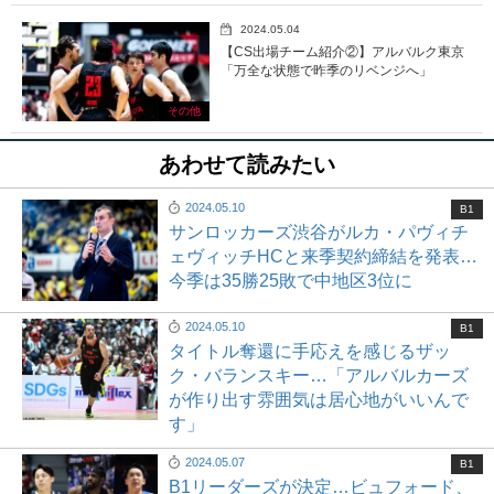
2024.05.04
【CS出場チーム紹介②】アルバルク東京
「万全な状態で昨季のリベンジへ」
その他
あわせて読みたい
2024.05.10
B1
サンロッカーズ渋谷がルカ・パヴィチ
ェヴィッチHCと来季契約締結を発表…
今季は35勝25敗で中地区3位に
2024.05.10
B1
タイトル奪還に手応えを感じるザッ
ク・バランスキー…「アルバルカーズ
が作り出す雰囲気は居心地がいいんで
す」
2024.05.07
B1
B1リーダーズが決定…ビュフォード、