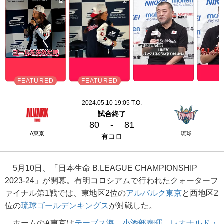
2024.05.10 19:05 T.O.
試合終了
80
-
81
A東京
琉球
有コロ
5月10日、「日本生命 B.LEAGUE CHAMPIONSHIP
2023-24」が開幕。有明コロシアムで行われたクォーターフ
ァイナル第1戦では、東地区2位の
アルバルク東京
と西地区2
位の
琉球ゴールデンキングス
が対戦した。
ホームのA東京は
テーブス海
、
小酒部泰暉
、
レオナルド・