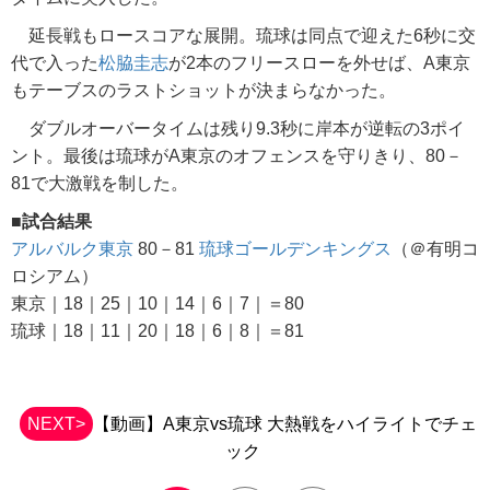
延長戦もロースコアな展開。琉球は同点で迎えた6秒に交
代で入った
松脇圭志
が2本のフリースローを外せば、A東京
もテーブスのラストショットが決まらなかった。
ダブルオーバータイムは残り9.3秒に岸本が逆転の3ポイ
ント。最後は琉球がA東京のオフェンスを守りきり、80－
81で大激戦を制した。
■試合結果
アルバルク東京
80－81
琉球ゴールデンキングス
（＠有明コ
ロシアム）
東京｜18｜25｜10｜14｜6｜7｜＝80
琉球｜18｜11｜20｜18｜6｜8｜＝81
NEXT>
【動画】A東京vs琉球 大熱戦をハイライトでチェ
ック