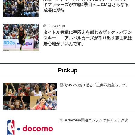
ドファラーズが在籍2季目へ…GMはさらなる
成長に期待
2024.05.10
タイトル奪還に手応えを感じるザック・バラン
スキー…「アルバルカーズが作り出す雰囲気は
居心地がいいんです」
Pickup
歴代MVPで振り返る「三井不動産カップ」
NBA docomo関連コンテンツをチェック🏀