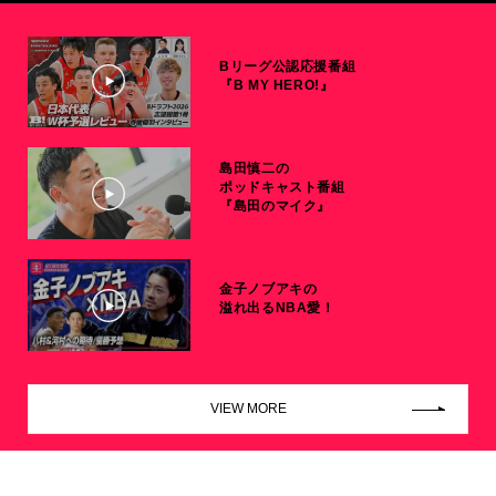
Bリーグ公認応援番組
『B MY HERO!』
島田慎二の
ポッドキャスト番組
『島田のマイク』
金子ノブアキの
溢れ出るNBA愛！
VIEW MORE