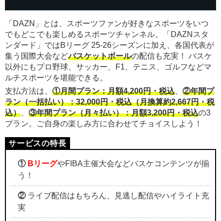
「DAZN」とは、スポーツファンが好きなスポーツをいつ
でもどこでも楽しめるスポーツチャンネル。「DAZNスタ
ンダード」ではBリーグ 25-26シーズンに加え、各国代表が
集う国際大会など
バスケットボール
の配信も充実！ バスケ
以外にもプロ野球、サッカー、F1、テニス、ゴルフなどマ
ルチスポーツを堪能できる。
支払方法は、
①月間プラン：月額4,200円・税込
、
②年間プ
ラン（一括払い）：32,000円・税込（月換算約2,667円・税
込）
、
③年間プラン（月々払い）：月額3,200円・税込
の3
プラン。ご自身の楽しみ方に合わせてチョイスしよう！
①
Bリーグ
やFIBA主催大会などバスケコンテンツが揃
う！
②
ライブ配信はもちろん、見逃し配信やハイライト充
実