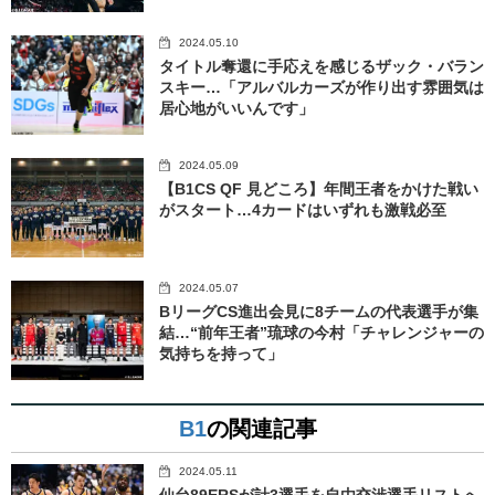
2024.05.10
タイトル奪還に手応えを感じるザック・バラン
スキー…「アルバルカーズが作り出す雰囲気は
居心地がいいんです」
2024.05.09
【B1CS QF 見どころ】年間王者をかけた戦い
がスタート…4カードはいずれも激戦必至
2024.05.07
BリーグCS進出会見に8チームの代表選手が集
結…“前年王者”琉球の今村「チャレンジャーの
気持ちを持って」
B1
の関連記事
2024.05.11
仙台89ERSが計3選手を自由交渉選手リストへ