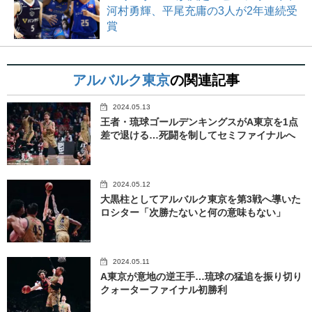
河村勇輝、平尾充庸の3人が2年連続受
賞
アルバルク東京
の関連記事
2024.05.13
王者・琉球ゴールデンキングスがA東京を1点
差で退ける…死闘を制してセミファイナルへ
2024.05.12
大黒柱としてアルバルク東京を第3戦へ導いた
ロシター「次勝たないと何の意味もない」
2024.05.11
A東京が意地の逆王手…琉球の猛追を振り切り
クォーターファイナル初勝利