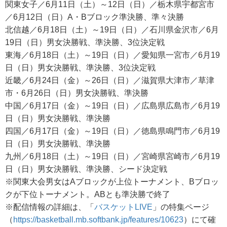
関東女子／6月11日（土）～12日（日）／栃木県宇都宮市
／6月12日（日）A・Bブロック準決勝、準々決勝
北信越／6月18日（土）～19日（日）／石川県金沢市／6月
19日（日）男女決勝戦、準決勝、3位決定戦
東海／6月18日（土）～19日（日）／愛知県一宮市／6月19
日（日）男女決勝戦、準決勝、3位決定戦
近畿／6月24日（金）～26日（日）／滋賀県大津市／草津
市・6月26日（日）男女決勝戦、準決勝
中国／6月17日（金）～19日（日）／広島県広島市／6月19
日（日）男女決勝戦、準決勝
四国／6月17日（金）～19日（日）／徳島県鳴門市／6月19
日（日）男女決勝戦、準決勝
九州／6月18日（土）～19日（日）／宮崎県宮崎市／6月19
日（日）男女決勝戦、準決勝、シード決定戦
※関東大会男女はAブロックが上位トーナメント、Bブロッ
クが下位トーナメント。ABとも準決勝で終了
※配信情報の詳細は、「
バスケットLIVE
」の特集ページ
（
https://basketball.mb.softbank.jp/features/10623
）にて確