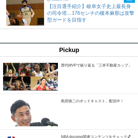
【注目選手紹介】岐阜女子史上最長身
の司令塔…176センチの榎本麻那は攻撃
型ガードを目指す
Pickup
歴代MVPで振り返る「三井不動産カップ」
島田慎二のポッドキャスト、配信中！
NBA docomo関連コンテンツをチェック🏀