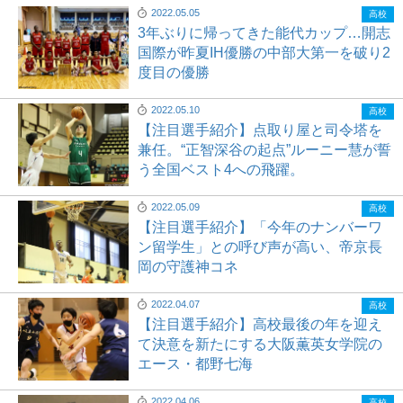
2022.05.05
高校
3年ぶりに帰ってきた能代カップ…開志
国際が昨夏IH優勝の中部大第一を破り2
度目の優勝
2022.05.10
高校
【注目選手紹介】点取り屋と司令塔を
兼任。“正智深谷の起点”ルーニー慧が誓
う全国ベスト4への飛躍。
2022.05.09
高校
【注目選手紹介】「今年のナンバーワ
ン留学生」との呼び声が高い、帝京長
岡の守護神コネ
2022.04.07
高校
【注目選手紹介】高校最後の年を迎え
て決意を新たにする大阪薫英女学院の
エース・都野七海
2022.04.06
高校