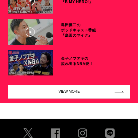
『B MY HERO!』
島田慎二の
ポッドキャスト番組
『島田のマイク』
金子ノブアキの
溢れ出るNBA愛！
VIEW MORE