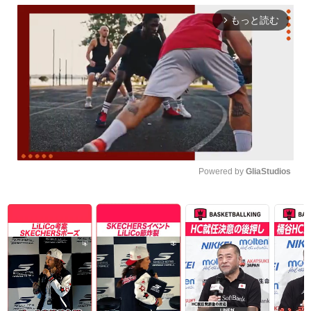
もっと読む
arrow_forward_ios
Powered by 
GliaStudios
Unmute