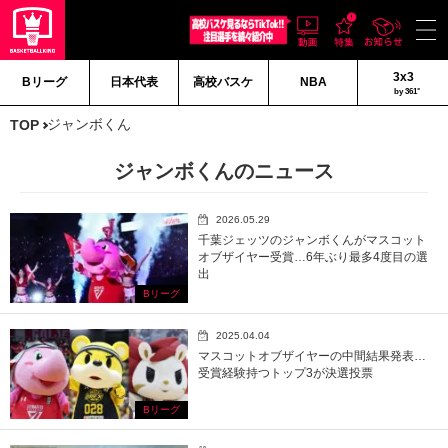
3x3
Bリーグ
日本代表
高校バスケ
NBA
by 361°
ジャンボくん
TOP
ジャンボくんのニュース
2026.05.29
千葉ジェッツのジャンボくんがマスコット
オブザイヤー受賞…6年ぶり最多4度目の選
出
Bリーグ
2025.04.04
マスコットオブザイヤーの中間結果発表…
受賞経験持つトップ3が決選投票
Bリーグ