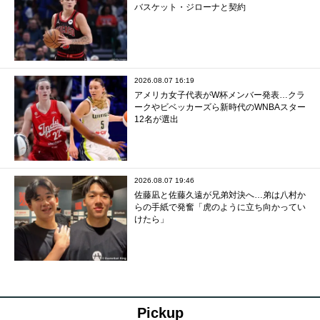
バスケット・ジローナと契約
2026.08.07 16:19
アメリカ女子代表がW杯メンバー発表…クラ
ークやビベッカーズら新時代のWNBAスター
12名が選出
2026.08.07 19:46
佐藤凪と佐藤久遠が兄弟対決へ…弟は八村か
らの手紙で発奮「虎のように立ち向かってい
けたら」
Pickup