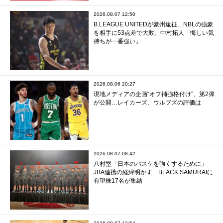
2026.08.07 12:50
B.LEAGUE UNITEDが豪州遠征…NBLの強豪
を相手に53点差で大敗、中村拓人「悔しい気
持ちが一番強い」
2026.08.06 20:27
現地メディアの企画“オフ補強格付け”、第2弾
が公開…レイカーズ、ウルブズの評価は
2026.08.07 08:42
八村塁「日本のバスケを強くするために」
JBA連携の経緯明かす…BLACK SAMURAIに
有望株17名が集結