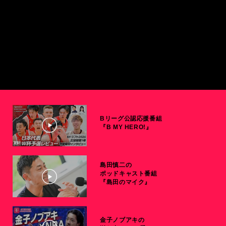
Bリーグ公認応援番組
『B MY HERO!』
島田慎二の
ポッドキャスト番組
『島田のマイク』
金子ノブアキの