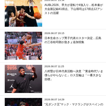
2026.08.07 13:54
AUBL2026、早大が逆転で4強入り…松本秦が
大会新記録41得点、下山瑛司は17得点12アシ
ストの活躍
2026.08.07 20:15
日本生命カップ男子代表ロスター決定…広島
の三谷桂司朗が急きょ追加招集
2026.08.07 11:25
八村塁が日本代表活動へ決意「“黄金時代”いま
僕らがやらないと」ロス五輪は「一番大きな
目標」
2026.08.07 14:29
“元ダンク王”マック・マクラングがスペインの