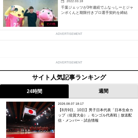
2022.03.18
千葉ジェッツが3年連続でふなっしーとジャ
ンボくんと期限付きプロ選手契約を締結
その他
ADVERTISEMENT
ADVERTISEMENT
サイト人気記事ランキング
週間
24時間
2026.08.07 18:17
【8月9日、10日】男子日本代表「日本生命カ
ップ（佐賀大会）」モンゴル代表戦｜放送配
信・メンバー・試合情報