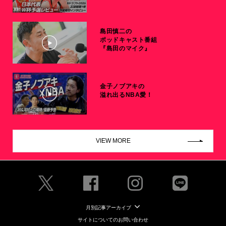
島田慎二の
ポッドキャスト番組
『島田のマイク』
金子ノブアキの
溢れ出るNBA愛！
VIEW MORE
月別記事アーカイブ
サイトについてのお問い合わせ