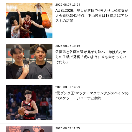
2026.08.07 13:54
AUBL2026、早大が逆転で4強入り…松本秦が
大会新記録41得点、下山瑛司は17得点12アシ
ストの活躍
2026.08.07 19:46
佐藤凪と佐藤久遠が兄弟対決へ…弟は八村か
らの手紙で発奮「虎のように立ち向かってい
けたら」
2026.08.07 14:29
“元ダンク王”マック・マクラングがスペインの
バスケット・ジローナと契約
2026.08.07 11:25