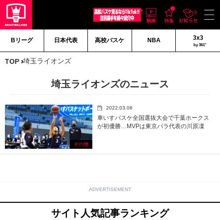
3x3
Bリーグ
日本代表
高校バスケ
NBA
by 361°
埼玉ライオンズ
TOP
埼玉ライオンズのニュース
2022.03.08
車いすバスケ全国選抜大会で千葉ホークス
が初優勝…MVPは東京パラ代表の川原凜
その他
ADVERTISEMENT
サイト人気記事ランキング