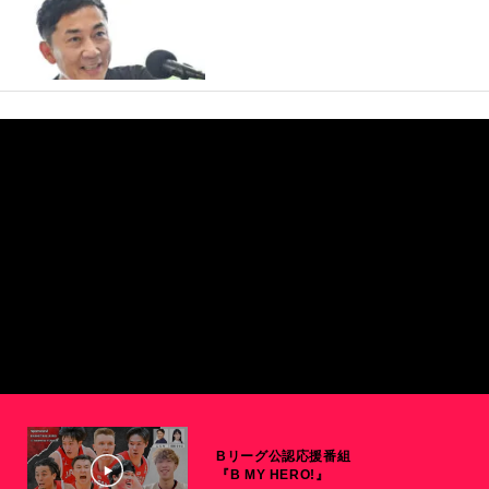
Bリーグ公認応援番組
『B MY HERO!』