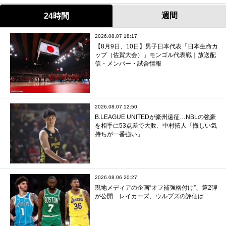
週間
24時間
2026.08.07 18:17
【8月9日、10日】男子日本代表「日本生命カ
ップ（佐賀大会）」モンゴル代表戦｜放送配
信・メンバー・試合情報
2026.08.07 12:50
B.LEAGUE UNITEDが豪州遠征…NBLの強豪
を相手に53点差で大敗、中村拓人「悔しい気
持ちが一番強い」
2026.08.06 20:27
現地メディアの企画“オフ補強格付け”、第2弾
が公開…レイカーズ、ウルブズの評価は