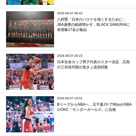
2026.08.07 08:42
八村塁「日本のバスケを強くするために」
JBA連携の経緯明かす…BLACK SAMURAIに
有望株17名が集結
2026.08.07 20:15
日本生命カップ男子代表ロスター決定…広島
の三谷桂司朗が急きょ追加招集
2026.08.07 19:01
BリーグからNBAへ…元千葉JチアMiyuがNBA
のOKC「サンダーガールズ」に合格