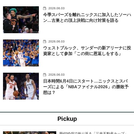
2026.06.03
今季スパーズを離れニックスに加入したソーハ
ン…古巣との頂上決戦に向け対策を語る
2026.06.03
ウェストブルック、サンダーの新アリーナに投
資家として参加「この街に恩返しをする」
2026.06.03
日本時間6月4日にスタート…ニックスとスパ
ーズによる「NBAファイナル2026」の勝敗予
想は？
Pickup
歴代MVPで振り返る「三井不動産カップ」