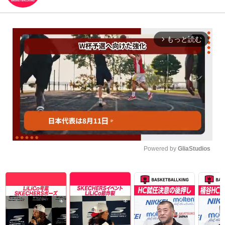
もっと読む
arrow_forward_ios
Powered by 
GliaStudios
Unmute