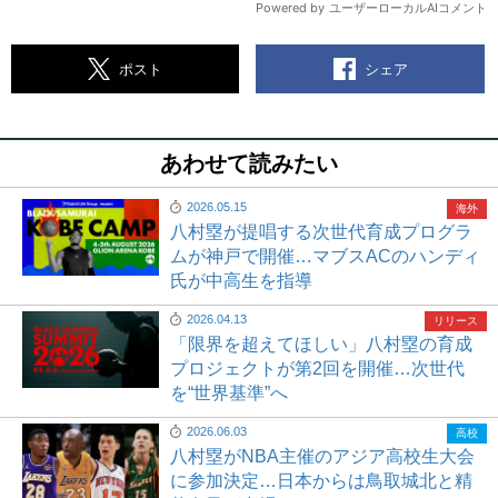
シェア
ポスト
あわせて読みたい
2026.05.15
海外
八村塁が提唱する次世代育成プログラ
ムが神戸で開催…マブスACのハンディ
氏が中高生を指導
2026.04.13
リリース
「限界を超えてほしい」八村塁の育成
プロジェクトが第2回を開催…次世代
を“世界基準”へ
2026.06.03
高校
八村塁がNBA主催のアジア高校生大会
に参加決定…日本からは鳥取城北と精