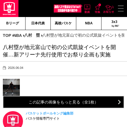
3x3
Bリーグ
日本代表
高校バスケ
NBA
by 361°
八村 塁
八村塁が地元富山で初の公式凱旋イベントを開
TOP
NBA
八村塁が地元富山で初の公式凱旋イベントを開
催…新アリーナ先行使用でお祭り企画も実施
2026.06.04
この記事の画像をもっと見る（全1枚）
バスケットボールキング編集部
バスケ情報専門サイト