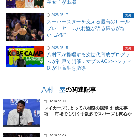
華女子が出場
2026.05.17
海外
スーパースターを支える最高のロール
プレーヤー…八村塁が語る揺るぎな
い“LA愛”
2026.05.15
海外
八村塁が提唱する次世代育成プログラ
ムが神戸で開催…マブスACのハンディ
氏が中高生を指導
八村 塁
の関連記事
2026.06.18
レイカーズにとって八村塁の復帰は“優先事
項”…市場でも引く手数多でスパーズも関心か
2026.06.09