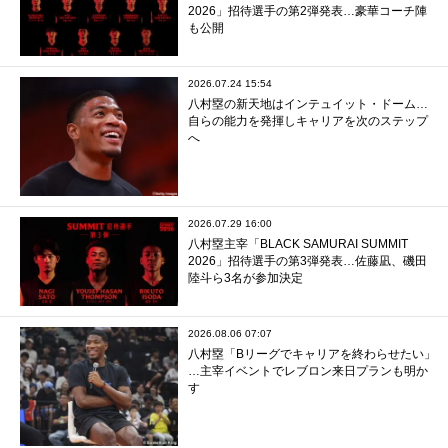
2026」招待選手の第2弾発表…豪華コーチ陣
も公開
2026.07.24 15:54
八村塁の新天地はインテュイット・ドーム…
自らの能力を発揮しキャリアを次のステップ
へ
2026.07.29 16:00
八村塁主宰「BLACK SAMURAI SUMMIT
2026」招待選手の第3弾発表…佐藤凪、磯田
陸斗ら3名が参加決定
2026.08.06 07:07
八村塁「Bリーグでキャリアを終わらせたい」
…主宰イベントでレブロン来日プランも明か
す