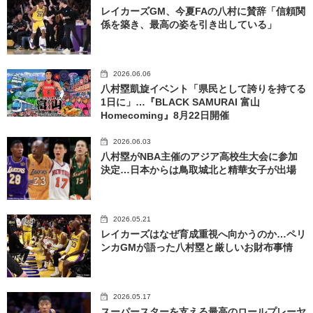
レイカーズGM、今夏FAの八村に賛辞「信頼関
係を築き、最高の姿を引き出している」
2026.06.06
八村塁凱旋イベント「県民として誇りを持てる
1日に」…『BLACK SAMURAI 富山
Homecoming』8月22日開催
2026.06.03
八村塁がNBA主催のアジア高校生大会に参加
決定…日本からは鳥取城北と精華女子が出場
2026.05.21
レイカーズはなぜ育成重視へ向かうのか…ペリ
ンカGMが語った八村塁と厳しいお財布事情
2026.05.17
スーパースターを支える最高のロールプレーヤ