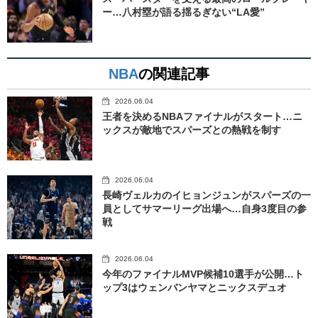
ー…八村塁が語る揺るぎない“LA愛”
NBA
の関連記事
2026.06.04
王者を決めるNBAファイナルがスタート…ニ
ックスが敵地でスパーズとの熱戦を制す
2026.06.04
長崎ヴェルカのイヒョンジュンがスパーズの一
員としてサマーリーグ出場へ…自身3度目の参
戦
2026.06.04
今年のファイナルMVP候補10選手が公開…ト
ップ3はウェンバンヤマとニックスデュオ