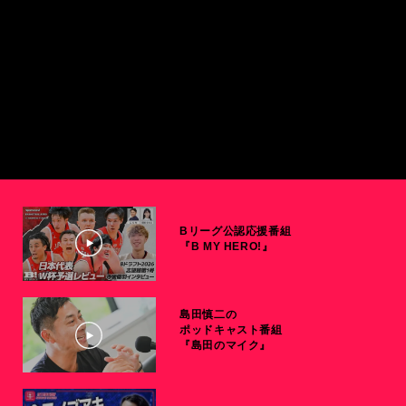
Bリーグ公認応援番組
『B MY HERO!』
島田慎二の
ポッドキャスト番組
『島田のマイク』