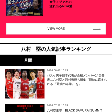
金子ノブアキの
溢れ出るNBA愛！
VIEW MORE
八村 塁の人気記事ランキング
月間
2026.08.03 16:15
バスケ男子日本代表が合宿メンバー14名発
表…八村塁と河村勇輝も招集「期待に応えら
れる 『最強の布陣』 を」
2026.07.22 15:05
八村塁主宰「BLACK SAMURAI SUMMIT