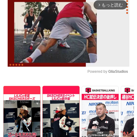
もっと読む
arrow_forward_ios
Powered by 
GliaStudios
Unmute