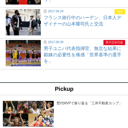
2017.06.24
NBA
フランス旅行中のハーデン、日本人デ
ザイナーの山本耀司氏と交流
2017.08.30
男子日本代表
男子ユニバ代表指揮官、無念な結果に
鍛錬の必要性を痛感「世界基準の選手
を」
Pickup
歴代MVPで振り返る「三井不動産カップ」