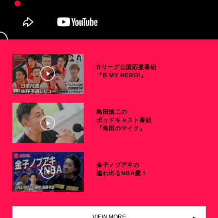
Bリーグ公認応援番組
『B MY HERO!』
島田慎二の
ポッドキャスト番組
『島田のマイク』
金子ノブアキの
溢れ出るNBA愛！
VIEW MORE