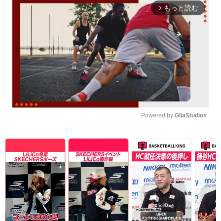
もっと読む
arrow_forward_ios
Powered by 
GliaStudios
Unmute