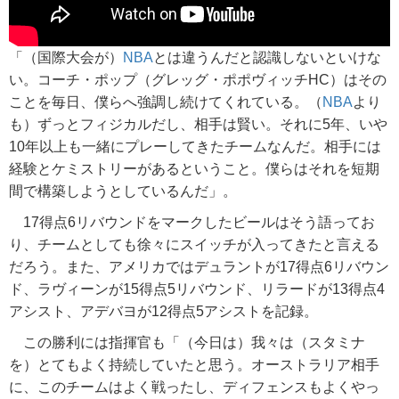
「（国際大会が）
NBA
とは違うんだと認識しないといけな
い。コーチ・ポップ（グレッグ・ポポヴィッチHC）はその
ことを毎日、僕らへ強調し続けてくれている。（
NBA
より
も）ずっとフィジカルだし、相手は賢い。それに5年、いや
10年以上も一緒にプレーしてきたチームなんだ。相手には
経験とケミストリーがあるということ。僕らはそれを短期
間で構築しようとしているんだ」。
17得点6リバウンドをマークしたビールはそう語ってお
り、チームとしても徐々にスイッチが入ってきたと言える
だろう。また、アメリカではデュラントが17得点6リバウン
ド、ラヴィーンが15得点5リバウンド、リラードが13得点4
アシスト、アデバヨが12得点5アシストを記録。
この勝利には指揮官も「（今日は）我々は（スタミナ
を）とてもよく持続していたと思う。オーストラリア相手
に、このチームはよく戦ったし、ディフェンスもよくやっ