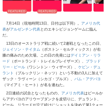
7月14日（現地時間13日、日付は以下同）。
アメリカ代
表
が
アルゼンチン代表
とのエキシビジョンゲームに臨ん
だ。
13日のオーストラリア戦に続いて2連戦となったこの日、
ジェイソン・テイタム
（ボストン・セルティックス）が右
膝の痛みのため欠場。この日の先発には
デイミアン・リラ
ード
（ポートランド・トレイルブレイザーズ）、
ブラッド
リー・ビール
（ワシントン・ウィザーズ）、
ケビン・デュ
ラント
（ブルックリン・ネッツ）という不動の3人に加えて
ザック・ラヴィーン（シカゴ・ブルズ）、
バム・アデバヨ
（マイアミ・ヒート）が名を連ねた。
2日連続の試合となったものの、
アメリカ代表
はビールか
らアデバヨのアリウープダンクを皮切りに、デュラント、
ビール、リラードが立て続けにショットを決めて第1クォー