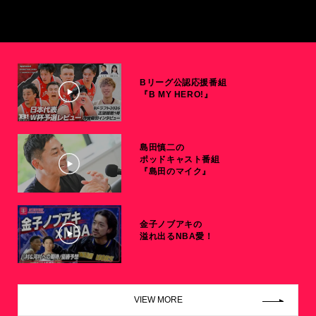
Bリーグ公認応援番組
『B MY HERO!』
島田慎二の
ポッドキャスト番組
『島田のマイク』
金子ノブアキの
溢れ出るNBA愛！
VIEW MORE