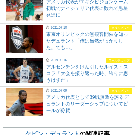
アメリカ代表がエキシビジョンゲーム
初戦でナイジェリア代表に敗れて黒星
発進に
2021.07.10
オリンピック
東京オリンピックの無観客開催を知っ
たデュラント「俺は当然がっかりし
た。でも…」
2019.09.16
ワールドカップ
アルゼンチンをけん引したルイス・ス
コラ「大会を振り返った時、誇りに思
うはずだ」
2021.07.09
オリンピック
アメリカ代表として39戦無敗を誇るデ
ュラントのリーダーシップについてビ
ールが称賛
ケビン・デュラント
の関連記事