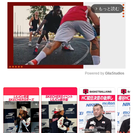
もっと読む
arrow_forward_ios
Powered by 
GliaStudios
Unmute