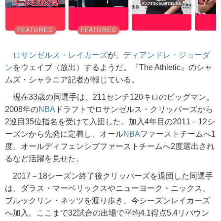
ロサンゼルス・レイカーズ
が、
ディアンドレ・ジョーダ
ン
をウェイブ（放出）するようだ。『The Athletic』のシャ
ムズ・シャラニア記者が報じている。
現在33歳の同選手は、211センチ120キロのビッグマン。
2008年の
NBA
ドラフトでロサンゼルス・クリッパーズから
2巡目35位指名を受けて入団した。加入4年目の2011－12シ
ーズンから先発に定着し、オール
NBA
ファーストチームへ1
度、オールディフェンシブファーストチームへ2度選出され
るなど活躍を見せた。
2017－18シーズン終了後クリッパーズを退団した同選手
は、ダラス・マーベリックスやニューヨーク・ニックス、
ブルックリン・ネッツを渡り歩き、今シーズンレイカーズ
へ加入。ここまで32試合の出場で平均4.1得点5.4リバウン