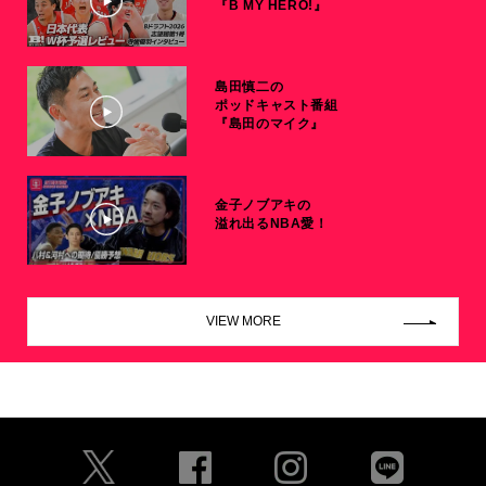
『B MY HERO!』
島田慎二の
ポッドキャスト番組
『島田のマイク』
金子ノブアキの
溢れ出るNBA愛！
VIEW MORE