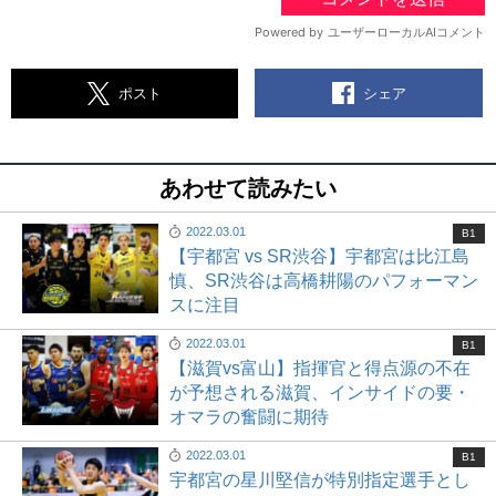
シェア
ポスト
あわせて読みたい
2022.03.01
B1
【宇都宮 vs SR渋谷】宇都宮は比江島
慎、SR渋谷は高橋耕陽のパフォーマン
スに注目
2022.03.01
B1
【滋賀vs富山】指揮官と得点源の不在
が予想される滋賀、インサイドの要・
オマラの奮闘に期待
2022.03.01
B1
宇都宮の星川堅信が特別指定選手とし