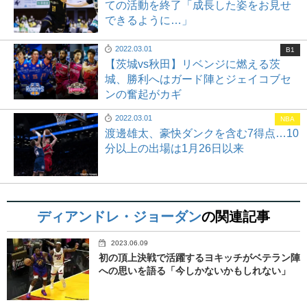
ての活動を終了「成長した姿をお見せ
できるように…」
2022.03.01
B1
【茨城vs秋田】リベンジに燃える茨
城、勝利へはガード陣とジェイコブセ
ンの奮起がカギ
2022.03.01
NBA
渡邊雄太、豪快ダンクを含む7得点…10
分以上の出場は1月26日以来
ディアンドレ・ジョーダン
の関連記事
2023.06.09
初の頂上決戦で活躍するヨキッチがベテラン陣
への思いを語る「今しかないかもしれない」