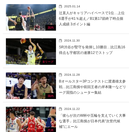
2025.01.14
辻直人がキャリアハイペースで1位…上位
6選手が41％超え／B1第17節終了時点個
人成績 3ポイント編
国内
2024.11.30
SR渋谷が堅守を発揮し10勝目…比江島16
得点も宇都宮の連勝12でストップ
Bリーグ
2024.11.28
Bオールスター3Pコンテストに渡邊雄太参
戦…比江島慎や前回王者の岸本隆一などリ
ーグ屈指のシューター集結
国内
2024.11.22
「彼らが次のW杯や五輪を支えていく大事
な選手」比江島慎が日本代表“次世代候
補”にエール
代表