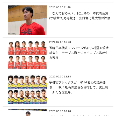
2026.06.20 11:49
「なんでおるん？」比江島の日本代表合流
に“後輩”たちも驚き…指揮官は最大限の評価
2024.07.08 16:20
五輪日本代表メンバー12名に八村塁や渡邊
雄太ら…テーブス海とジェイコブス晶が生
き残り
2025.06.30 12:38
宇都宮ブレックスが一挙14名との契約発
表…田臥「最高の景色を目指して」比江島
「新たな歴史を」
2026.06.18 16:28