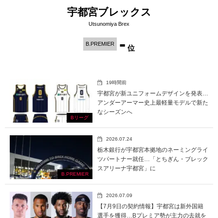
宇都宮ブレックス
Utsunomiya Brex
-
B.PREMIER
位
19時間前
宇都宮が新ユニフォームデザインを発表…
アンダーアーマー史上最軽量モデルで新た
なシーズンへ
Bリーグ
2026.07.24
栃木銀行が宇都宮本拠地のネーミングライ
ツパートナー就任…「とちぎん・ブレック
スアリーナ宇都宮」に
B.PREMIER
2026.07.09
【7月9日の契約情報】宇都宮は新外国籍
選手を獲得…Bプレミア勢が主力の去就を