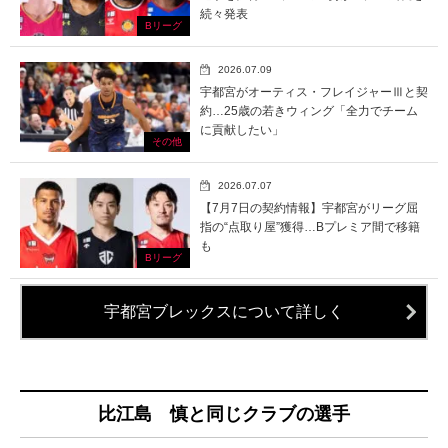
続々発表
Bリーグ
2026.07.09
宇都宮がオーティス・フレイジャーⅢと契
約…25歳の若きウィング「全力でチーム
に貢献したい」
その他
2026.07.07
【7月7日の契約情報】宇都宮がリーグ屈
指の“点取り屋”獲得…Bプレミア間で移籍
も
Bリーグ
宇都宮ブレックスについて詳しく
比江島 慎と同じクラブの選手