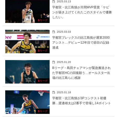
2025.03.13
宇都宮・比江島慎が月間MVP受賞「ケビ
ンが築き上げてくれたこのスタイルで優勝
したい」
Bリーグ
2025.03.03
宇都宮ブレックスの比江島慎が通算2000
アシスト…デビュー12年目で節目の記録
達成
Bリーグ
2025.01.20
Bリーグ・島田チェアマンが緊急搬送され
た宇都宮HCの回復願う…オールスター出
場の比江島らに感謝
Bリーグ
2025.01.18
宇都宮・比江島慎が3Pコンテスト初優
勝…渡邊雄太は2番手で登場し14ポイント
Bリーグ