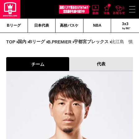
3x3
Bリーグ
日本代表
高校バスケ
NBA
by 361°
国内
Bリーグ
宇都宮ブレックス
比江島 慎
TOP
B.PREMIER
代表
チーム