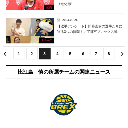
リ進化形”
国内
2024.09.26
【選手アンケート】開幕直前の選手たちに
迫る3つの質問！／宇都宮ブレックス編
Bリーグ
1
2
3
4
5
6
7
8
比江島 慎の所属チームの関連ニュース