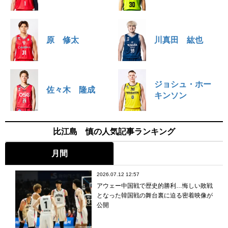
原 修太
川真田 紘也
ジョシュ・ホー
佐々木 隆成
キンソン
比江島 慎の人気記事ランキング
月間
2026.07.12 12:57
アウェー中国戦で歴史的勝利…悔しい敗戦
となった韓国戦の舞台裏に迫る密着映像が
公開