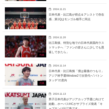
2024.11.21
日本代表・比江島が得点＆アシストで存在
感…第1Qはモンゴル相手に同点
代表
2024.11.20
比江島慎、特別な地での日本代表国内ラス
トマッチへ「ファンの皆さんに少しでも恩
返しできたら」
代表
2024.11.14
日本代表・比江島慎「僕は最後のつもり」
アジア杯予選Window2で次世代へ“バトン
タッチ”の意向
代表
2024.11.13
男子日本代表がアジアカップ予選に向けて
始動…ホーバスHCがサプライズ発表「キ
ャプテンは比江島です」