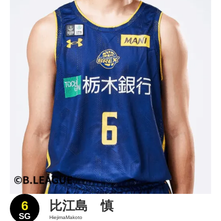
6
比江島 慎
SG
HiejimaMakoto