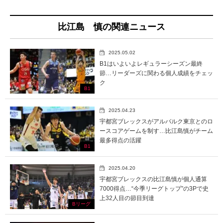
比江島 慎の関連ニュース
2025.05.02
B1はいよいよレギュラーシーズン最終
節…リーダーズに関わる個人成績をチェッ
ク
B1
2025.04.23
宇都宮ブレックスがアルバルク東京とのロ
ースコアゲームを制す…比江島慎がチーム
最多得点の活躍
B1
2025.04.20
宇都宮ブレックスの比江島慎が個人通算
7000得点…“今季リーグトップ”の3Pで史
上32人目の節目到達
Bリーグ