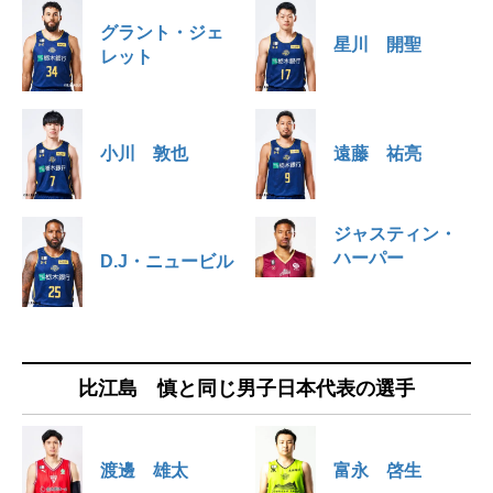
グラント・ジェ
星川 開聖
レット
小川 敦也
遠藤 祐亮
ジャスティン・
ハーパー
D.J・ニュービル
比江島 慎と同じ男子日本代表の選手
渡邊 雄太
富永 啓生