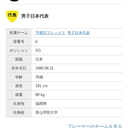
男子日本代表
所属チーム
宇都宮ブレックス
男子日本代表
背番号
6
ポジション
SG
国籍
日本
生年月日
1990.08.11
年齢
35歳
身長
191 cm
体重
88 kg
出身地
福岡県
出身校
青山学院大学
プレーヤーのチームを見る