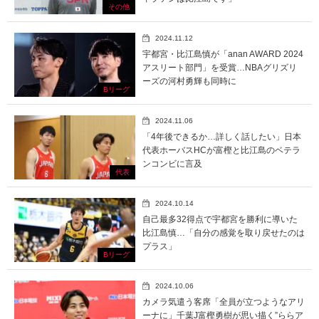
その他
2024.11.12
宇都宮・比江島慎が「anan AWARD 2024
アスリート部門」を受賞…NBAグリズリ
ーズの河村勇輝も同時に
Bリーグ
2024.11.06
「4年後できるか…詳しく話したい」日本
代表ホーバスHCが富樫と比江島のベテラ
ンコンビに言及
代表
2024.10.14
自己最多32得点で宇都宮を勝利に導いた
比江島慎…「自分の感覚を取り戻せたのは
プラス」
Bリーグ
2024.10.06
カメラ気遣う客席「全員が立つようなアリ
ーナに」千葉J富樫勇樹が思い描く”ららア