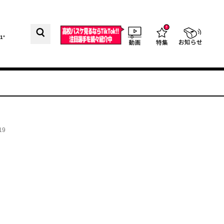
1°
19
て