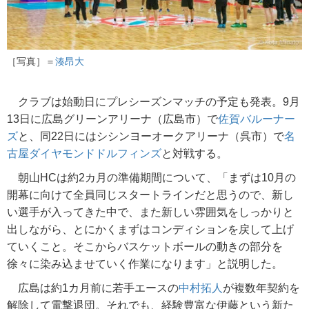
［写真］＝
湊昂大
クラブは始動日にプレシーズンマッチの予定も発表。9月
13日に広島グリーンアリーナ（広島市）で
佐賀バルーナー
ズ
と、同22日にはシシンヨーオークアリーナ（呉市）で
名
古屋ダイヤモンドドルフィンズ
と対戦する。
朝山HCは約2カ月の準備期間について、「まずは10月の
開幕に向けて全員同じスタートラインだと思うので、新し
い選手が入ってきた中で、また新しい雰囲気をしっかりと
出しながら、とにかくまずはコンディションを戻して上げ
ていくこと。そこからバスケットボールの動きの部分を
徐々に染み込ませていく作業になります」と説明した。
広島は約1カ月前に若手エースの
中村拓人
が複数年契約を
解除して電撃退団。それでも、経験豊富な伊藤という新た