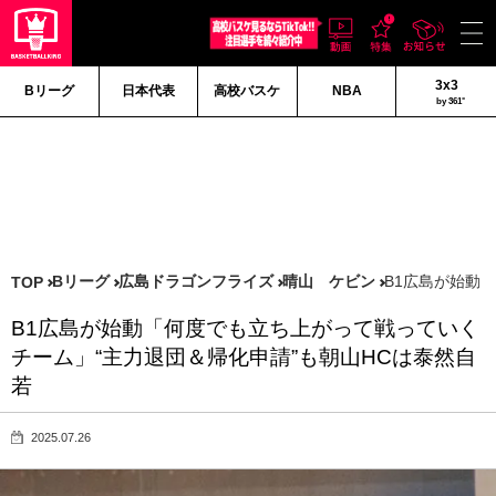
3x3
Bリーグ
日本代表
高校バスケ
NBA
by 361°
Bリーグ
広島ドラゴンフライズ
晴山 ケビン
B1広島が始動
TOP
B1広島が始動「何度でも立ち上がって戦っていく
チーム」“主力退団＆帰化申請”も朝山HCは泰然自
若
2025.07.26