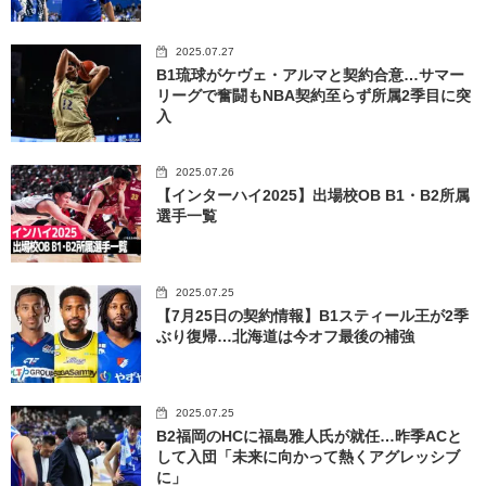
2025.07.27
B1琉球がケヴェ・アルマと契約合意…サマー
リーグで奮闘もNBA契約至らず所属2季目に突
入
2025.07.26
【インターハイ2025】出場校OB B1・B2所属
選手一覧
2025.07.25
【7月25日の契約情報】B1スティール王が2季
ぶり復帰…北海道は今オフ最後の補強
2025.07.25
B2福岡のHCに福島雅人氏が就任…昨季ACと
して入団「未来に向かって熱くアグレッシブ
に」