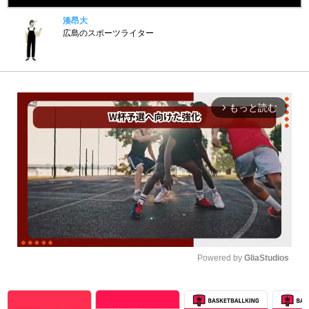
湊昂大
広島のスポーツライター
もっと読む
arrow_forward_ios
Powered by 
GliaStudios
Unmute