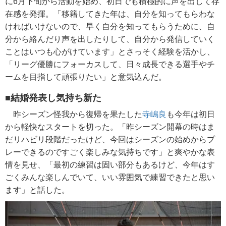
に6月下旬から活動を始め、初日でも積極的に声を出して存
在感を発揮。「移籍してきた年は、自分を知ってもらわな
ければいけないので、早く自分を知ってもらうために、自
分から絡んだり声を出したりして、自分から発信していく
ことはいつも心がけています」とさっそく経験を活かし、
「リーグ優勝にフォーカスして、日々成長できる選手やチ
ームを目指して頑張りたい」と意気込んだ。
■結婚発表し気持ち新た
昨シーズン怪我から復帰を果たした
寺嶋良
も今年は初日
から軽快なスタートを切った。「昨シーズン開幕の時はま
だリハビリ段階だったけど、今回はシーズンの始めからプ
レーできるのですごく楽しみな気持ちです」と爽やかな表
情を見せ、「最初の練習は固い部分もあるけど、今年はす
ごくみんな楽しんでいて、いい雰囲気で練習できたと思い
ます」と話した。