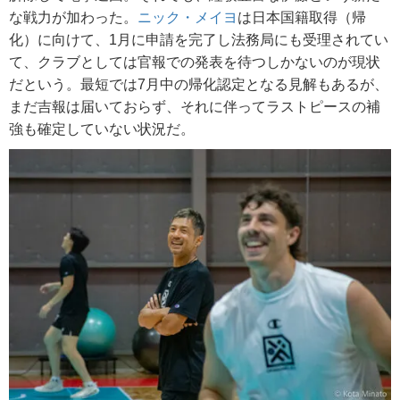
な戦力が加わった。
ニック・メイヨ
は日本国籍取得（帰
化）に向けて、1月に申請を完了し法務局にも受理されてい
て、クラブとしては官報での発表を待つしかないのが現状
だという。最短では7月中の帰化認定となる見解もあるが、
まだ吉報は届いておらず、それに伴ってラストピースの補
強も確定していない状況だ。