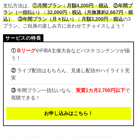
支払方法は、
①月間プラン：月額4,200円・税込
、
②年間プ
ラン（一括払い）：32,000円・税込（月換算約2,667円・税
込）
、
③年間プラン（月々払い）：月額3,200円・税込
の3
プラン。ご自身の楽しみ方に合わせてチョイスしよう！
①
Bリーグ
やFIBA主催大会などバスケコンテンツが揃
う！
②
ライブ配信はもちろん、見逃し配信やハイライト充
実
③
年間プラン一括払いなら、
実質1カ月2,700円以下
で
視聴できる！
お申し込みはこちら！