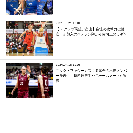
2021.09.21 18:00
【B1クラブ展望／富山】自慢の攻撃力は健
在…新加入のベテラン陣が守備向上のカギ？
2024.04.18 16:58
ニック・ファジーカス引退試合の出場メンバ
ー発表…川崎所属選手や元チームメートが参
戦