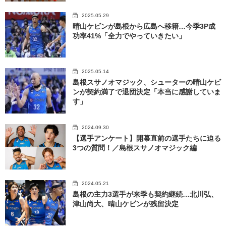
2025.05.29
晴山ケビンが島根から広島へ移籍…今季3P成
功率41%「全力でやっていきたい」
2025.05.14
島根スサノオマジック、シューターの晴山ケビ
ンが契約満了で退団決定「本当に感謝していま
す」
2024.09.30
【選手アンケート】開幕直前の選手たちに迫る
3つの質問！／島根スサノオマジック編
2024.05.21
島根の主力3選手が来季も契約継続…北川弘、
津山尚大、晴山ケビンが残留決定