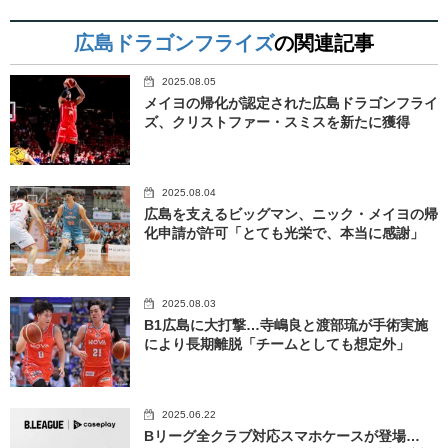
広島ドラゴンフライズ
の関連記事
2025.08.05
メイヨの帰化が認定された広島ドラゴンフライ
ズ、クリストファー・スミスを新たに獲得
2025.08.04
広島を支えるビッグマン、ニック・メイヨの帰
化申請が許可「とても光栄で、本当に感謝」
2025.08.03
B1広島に大打撃…寺嶋良と渡部琉が手術実施
により長期離脱「チームとしても想定外」
2025.06.22
Bリーグ全クラブ対応スマホケースが登場…