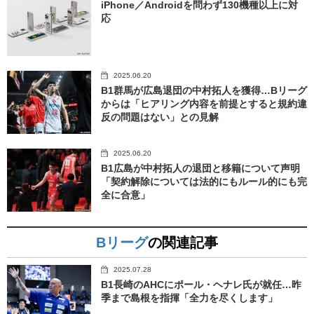
iPhone／Androidを問わず130機種以上に対
応
2025.06.20
B1群馬が広島退団の中村拓人を獲得…Bリーグ
からは「ヒアリング内容を前提とすると規約違
反の問題はない」との見解
2025.06.20
B1広島が中村拓人の退団と移籍について声明
「契約解除については法的にもルール的にも完
全に合意」
Bリーグ
の関連記事
2025.07.28
B1長崎のAHCにポール・ヘナレ氏が就任…昨
季まで島根を指揮「全力を尽くします」