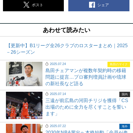
シェア
ポスト
あわせて読みたい
【更新中】B1リーグ全26クラブのロスターまとめ｜2025
－26シーズン
2025.07.24
島田のマイク
島田チェアマンが複数年契約時の移籍
問題に提言…プロ審判増員計画や琉球
の新社長など語る
2025.07.14
国内
三遠が前広島の河田チリジを獲得「CS
出場のために全力を尽くすことを誓い
ます」
2025.07.22
海外
2030年NBA輩出へ本格始動「全員が参