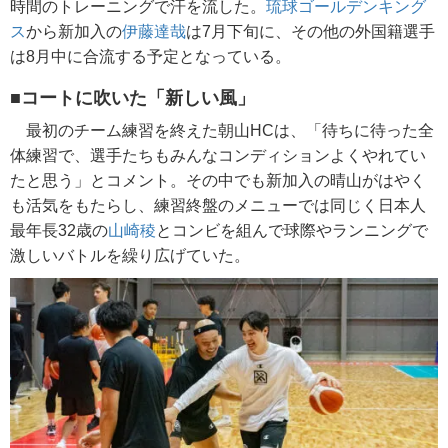
時間のトレーニングで汗を流した。
琉球ゴールデンキング
ス
から新加入の
伊藤達哉
は7月下旬に、その他の外国籍選手
は8月中に合流する予定となっている。
■コートに吹いた「新しい風」
最初のチーム練習を終えた朝山HCは、「待ちに待った全
体練習で、選手たちもみんなコンディションよくやれてい
たと思う」とコメント。その中でも新加入の晴山がはやく
も活気をもたらし、練習終盤のメニューでは同じく日本人
最年長32歳の
山崎稜
とコンビを組んで球際やランニングで
激しいバトルを繰り広げていた。