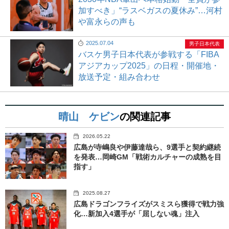
加すべき」“ラスベガスの夏休み”…河村
や富永らの声も
2025.07.04
男子日本代表
バスケ男子日本代表が参戦する「FIBA
アジアカップ2025」の日程・開催地・
放送予定・組み合わせ
晴山 ケビン
の関連記事
2026.05.22
広島が寺嶋良や伊藤達哉ら、9選手と契約継続
を発表…岡崎GM「戦術カルチャーの成熟を目
指す」
2025.08.27
広島ドラゴンフライズがスミスら獲得で戦力強
化…新加入4選手が「屈しない魂」注入