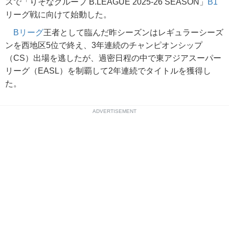
スで「りそなグループ B.LEAGUE 2025-26 SEASON」
B1
リーグ戦に向けて始動した。
Bリーグ
王者として臨んだ昨シーズンはレギュラーシーズ
ンを西地区5位で終え、3年連続のチャンピオンシップ
（CS）出場を逃したが、過密日程の中で東アジアスーパー
リーグ（EASL）を制覇して2年連続でタイトルを獲得し
た。
ADVERTISEMENT