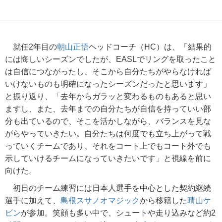
就任2年目の
朝山正悟
ヘッドコーチ（HC）は、「結果的
には悔しいシーズンでしたが、EASLでリングを取ったこと
は自信につながったし、そこから自分たちがやらなければ
いけないものも明確になったシーズンだったと思います」
と振り返り、「去年からガラッと変わるものもあると思い
ますし、また、去年までの自分たちが自信を持っていい部
分も出ているので、そこを活かしながら、バランスを見な
がらやっていきたい。自分たちは何度でも立ち上がって戦
っていくチームであり、それをコート上でもコート外でも
示していけるチームになっていきたいです」と視線を前に
向けた。
初日のチーム練習には日本人選手を中心とした契約継続
選手に加えて、
島根スサノオマジック
から移籍した
晴山ケ
ビン
が参加。笑顔も多い中で、シュートや走り込みなど約2