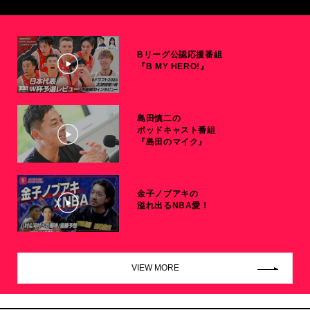
Bリーグ公認応援番組
『B MY HERO!』
島田慎二の
ポッドキャスト番組
『島田のマイク』
金子ノブアキの
溢れ出るNBA愛！
VIEW MORE