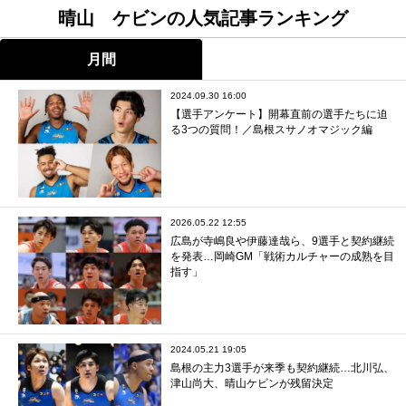
晴山 ケビンの人気記事ランキング
月間
2024.09.30 16:00
【選手アンケート】開幕直前の選手たちに迫
る3つの質問！／島根スサノオマジック編
2026.05.22 12:55
広島が寺嶋良や伊藤達哉ら、9選手と契約継続
を発表…岡崎GM「戦術カルチャーの成熟を目
指す」
2024.05.21 19:05
島根の主力3選手が来季も契約継続…北川弘、
津山尚大、晴山ケビンが残留決定