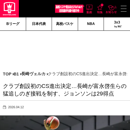
3x3
Bリーグ
日本代表
高校バスケ
NBA
by 361°
長崎ヴェルカ
クラブ創設初のCS進出決定…長崎が富永啓
TOP
B1
クラブ創設初のCS進出決定…長崎が富永啓生らの
猛追しのぎ接戦を制す、ジョンソンは29得点
2026.04.12