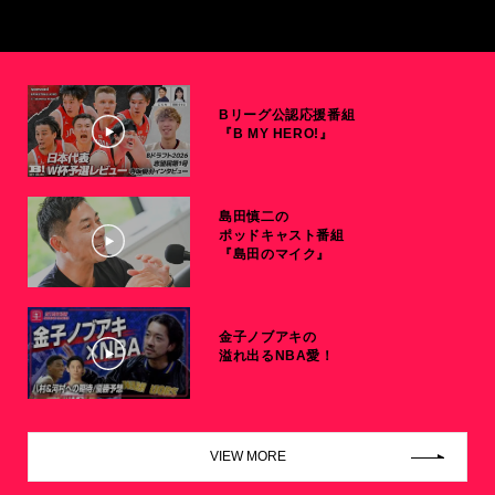
Bリーグ公認応援番組
『B MY HERO!』
島田慎二の
ポッドキャスト番組
『島田のマイク』
金子ノブアキの
溢れ出るNBA愛！
VIEW MORE