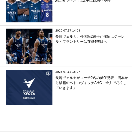
続…昨季ベスト5選手は群馬へ移籍
2026.07.17 14:58
長崎ヴェルカ、外国籍2選手が残留…ジャレ
ル・ブラントリーは在籍4季目へ
2026.07.13 15:07
長崎ヴェルカがコーチ2名の就任発表…熊本か
ら移籍のペトコヴィッチAHC「全力で尽くし
ていきます」