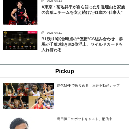
2026.04.12
A東京・菊地祥平が自ら語った引退理由と家族
の言葉…チームを支え続けた41歳の“仕事人”
2026.04.11
B1残り9試合時点の“仮想”CS組み合わせ…群
馬が千葉J抜き東2位浮上、ワイルドカードも
入れ替わる
Pickup
歴代MVPで振り返る「三井不動産カップ」
島田慎二のポッドキャスト、配信中！