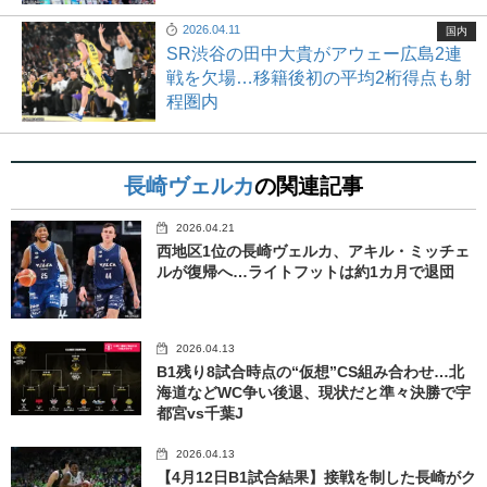
2026.04.11
国内
SR渋谷の田中大貴がアウェー広島2連
戦を欠場…移籍後初の平均2桁得点も射
程圏内
長崎ヴェルカ
の関連記事
2026.04.21
西地区1位の長崎ヴェルカ、アキル・ミッチェ
ルが復帰へ…ライトフットは約1カ月で退団
2026.04.13
B1残り8試合時点の“仮想”CS組み合わせ…北
海道などWC争い後退、現状だと準々決勝で宇
都宮vs千葉J
2026.04.13
【4月12日B1試合結果】接戦を制した長崎がク