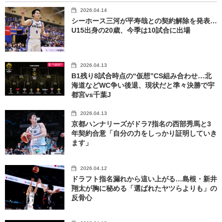
2026.04.14
シーホース三河が平寿哉との契約解除を発表…
U15出身の20歳、今季は10試合に出場
2026.04.13
B1残り8試合時点の“仮想”CS組み合わせ…北
海道などWC争い後退、現状だと準々決勝で宇
都宮vs千葉J
2026.04.13
京都ハンナリーズがドラ7指名の西部秀馬と3
年契約合意「自分の力をしっかり証明していき
ます」
2026.04.12
ドラフト指名漏れから這い上がる…島根・新井
翔太が胸に秘める「選ばれたヤツらよりも」の
反骨心