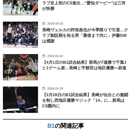
ラブ史上初のCS進出…“愛知ダービー”は三河
が快勝
2026.04.03
長崎ヴェルカの狩俣昌也が今季限りで引退…ク
ラブ創設期を知る男「​最後まで共に」伊藤GM
は感謝
2026.04.02
【4月1日のB1試合結果】群馬が7連勝で千葉J
と1ゲーム差…長崎と宇都宮は地区優勝へ前進
2026.03.29
【3月28日のB1試合結果】長崎が仙台との激闘
を制し西地区優勝マジック「14」に…群馬は
CS圏内に
B1
の関連記事