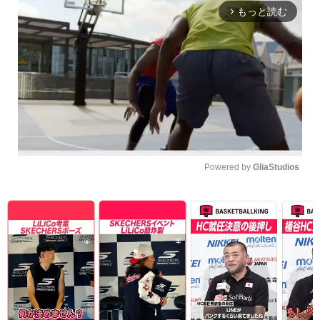
もっと読む
arrow_forward_ios
Powered by 
GliaStudios
Unmute