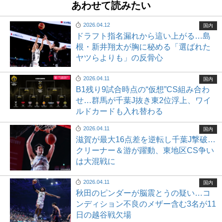
あわせて読みたい
2026.04.12
国内
ドラフト指名漏れから這い上がる…島
根・新井翔太が胸に秘める「選ばれた
ヤツらよりも」の反骨心
2026.04.11
国内
B1残り9試合時点の“仮想”CS組み合わ
せ…群馬が千葉J抜き東2位浮上、ワイ
ルドカードも入れ替わる
2026.04.11
国内
滋賀が最大16点差を逆転し千葉J撃破…
クリーナー＆游が躍動、東地区CS争い
は大混戦に
2026.04.11
国内
秋田のピンダーが脳震とうの疑い…コ
ンディション不良のメザー含む3名が11
日の越谷戦欠場