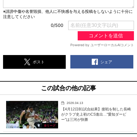
シェア
ポスト
この試合の他の記事
2026.04.13
【4月12日B1試合結果】接戦を制した長崎
がクラブ史上初のCS進出…“愛知ダービ
ー”は三河が快勝
Bリーグ