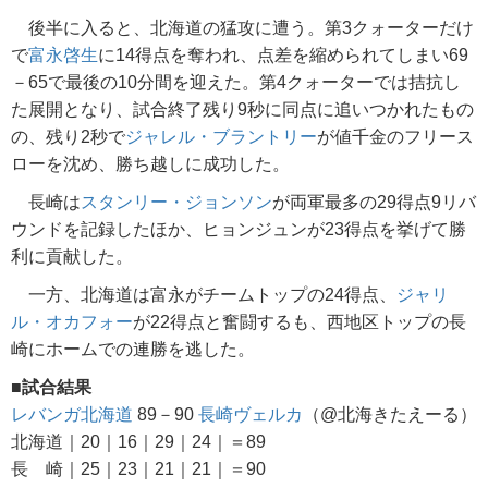
後半に入ると、北海道の猛攻に遭う。第3クォーターだけ
で
富永啓生
に14得点を奪われ、点差を縮められてしまい69
－65で最後の10分間を迎えた。第4クォーターでは拮抗し
た展開となり、試合終了残り9秒に同点に追いつかれたもの
の、残り2秒で
ジャレル・ブラントリー
が値千金のフリース
ローを沈め、勝ち越しに成功した。
長崎は
スタンリー・ジョンソン
が両軍最多の29得点9リバ
ウンドを記録したほか、ヒョンジュンが23得点を挙げて勝
利に貢献した。
一方、北海道は富永がチームトップの24得点、
ジャリ
ル・オカフォー
が22得点と奮闘するも、西地区トップの長
崎にホームでの連勝を逃した。
■試合結果
レバンガ北海道
89－90
長崎ヴェルカ
（@北海きたえーる）
北海道｜20｜16｜29｜24｜＝89
長 崎｜25｜23｜21｜21｜＝90