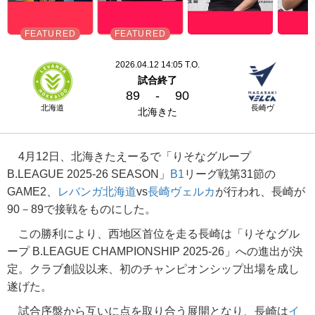
2026.04.12 14:05 T.O.
試合終了
89
-
90
北海道
長崎ヴ
北海きた
4月12日、北海きたえーるで「りそなグループ
B.LEAGUE 2025-26 SEASON」
B1
リーグ戦第31節の
GAME2、
レバンガ北海道
vs
長崎ヴェルカ
が行われ、長崎が
90－89で接戦をものにした。
この勝利により、西地区首位を走る長崎は「りそなグル
ープ B.LEAGUE CHAMPIONSHIP 2025-26」への進出が決
定。クラブ創設以来、初のチャンピオンシップ出場を成し
遂げた。
試合序盤から互いに点を取り合う展開となり、長崎は
イ