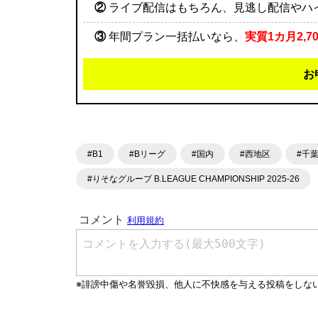
②
ライブ配信はもちろん、見逃し配信やハ
③
年間プラン一括払いなら、
実質1カ月2,7
お
#B1
#Bリーグ
#国内
#西地区
#千
#りそなグループ B.LEAGUE CHAMPIONSHIP 2025-26