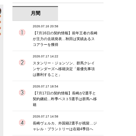
月間
2026.07.16 20:58
【7月16日の契約情報】前年王者の長崎
が主力の去就発表…秋田は実績あるス
コアラーを獲得
2026.07.17 14:22
スタンリー・ジョンソン、群馬クレイ
ンサンダーズへ移籍決定「最優先事項
は勝利すること」
2026.07.17 18:54
【7月17日の契約情報】長崎が2選手と
契約継続…昨季ベスト5選手は群馬へ移
籍
2026.07.17 14:58
長崎ヴェルカ、外国籍2選手が残留…ジ
ャレル・ブラントリーは在籍4季目へ