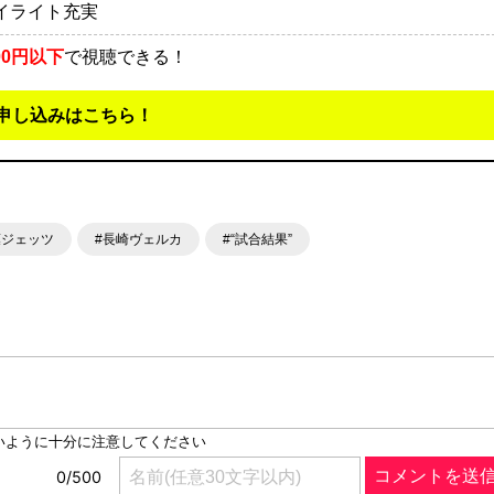
イライト充実
00円以下
で視聴できる！
申し込みはこちら！
葉ジェッツ
#長崎ヴェルカ
#“試合結果”