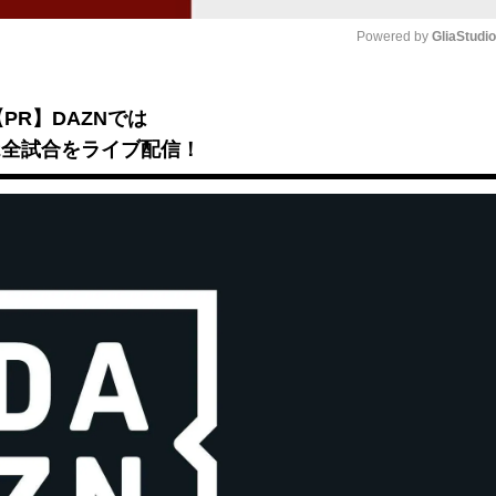
Powered by 
GliaStudi
Mute
【PR】DAZNでは
B2全試合をライブ配信！