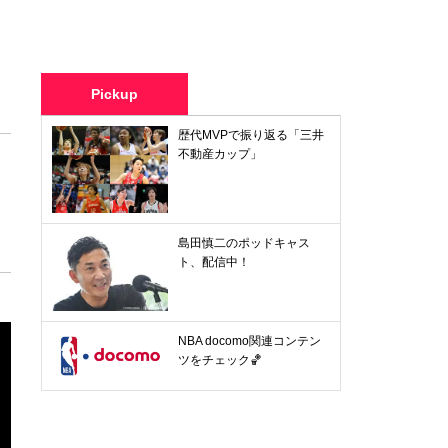
Pickup
歴代MVPで振り返る「三井
不動産カップ」
島田慎二のポッドキャス
ト、配信中！
NBA docomo関連コンテン
ツをチェック🏀