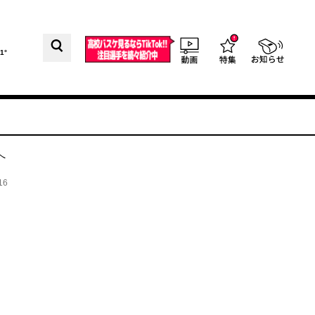
1°
へ
16