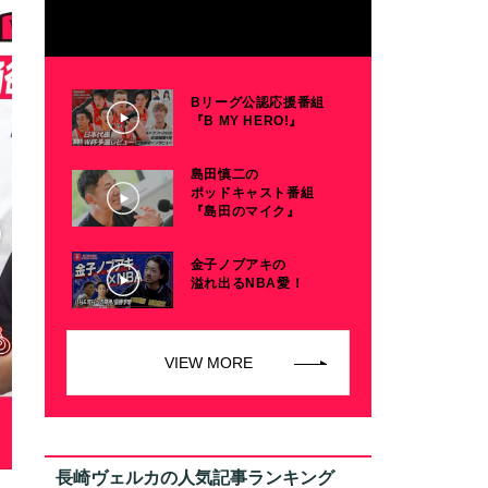
Bリーグ公認応援番組
『B MY HERO!』
島田慎二の
ポッドキャスト番組
『島田のマイク』
金子ノブアキの
溢れ出るNBA愛！
VIEW MORE
長崎ヴェルカの人気記事ランキング