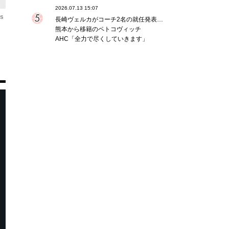
2026.07.13 15:07
os
長崎ヴェルカがコーチ2名の就任発表…
熊本から移籍のペトコヴィッチ
AHC「全力で尽くしていきます」