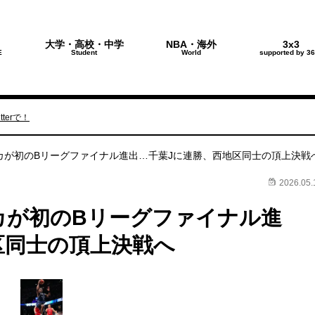
大学・高校・中学
NBA・海外
3x3
E
Student
World
supported by 36
terで！
ルカが初のBリーグファイナル進出…千葉Jに連勝、西地区同士の頂上決戦
2026.05.
ルカが初のBリーグファイナル進
区同士の頂上決戦へ