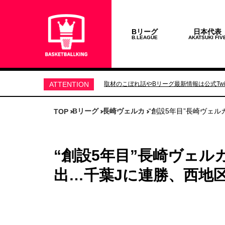
Bリーグ
日本代表
B.LEAGUE
AKATSUKI FIV
ATTENTION
取材のこぼれ話やBリーグ最新情報は公式Twit
Bリーグ
長崎ヴェルカ
“創設5年目”長崎ヴェ
TOP
“創設5年目”長崎ヴェ
出…千葉Jに連勝、西地